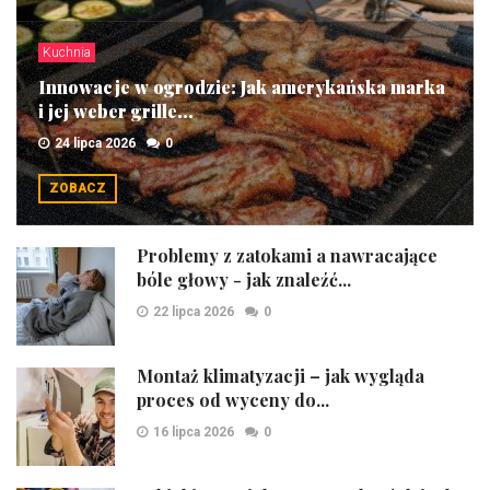
Kuchnia
Innowacje w ogrodzie: Jak amerykańska marka
i jej weber grille...
24 lipca 2026
0
ZOBACZ
Problemy z zatokami a nawracające
bóle głowy - jak znaleźć...
22 lipca 2026
0
Montaż klimatyzacji – jak wygląda
proces od wyceny do...
16 lipca 2026
0