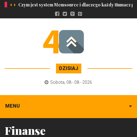
Czym jest system Memsource i dlaczego każdy tłumacz pow
DZISIAJ
Sobota
,
08 - 08 - 2026
MENU
Finanse