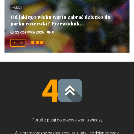
Hobby
Od jakiego wieku warto zabrać dziecko do
parku rozrywki? Przewodnik...
22 czerwca 2026
0
Portal z pasji do pozyskiwania wiedzy
Wielotematyczny zakres serwisu ułatwi codzienne życie