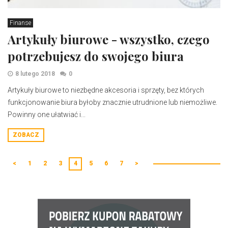
Finanse
Artykuły biurowe - wszystko, czego
potrzebujesz do swojego biura
8 lutego 2018
0
Artykuły biurowe to niezbędne akcesoria i sprzęty, bez których
funkcjonowanie biura byłoby znacznie utrudnione lub niemożliwe.
Powinny one ułatwiać i...
ZOBACZ
<
1
2
3
4
5
6
7
>