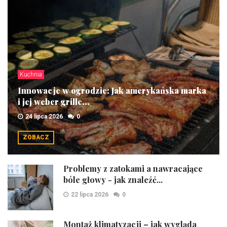
Kuchnia
Innowacje w ogrodzie: Jak amerykańska marka
i jej weber grille...
24 lipca 2026
0
ZOBACZ
Problemy z zatokami a nawracające
bóle głowy - jak znaleźć...
22 lipca 2026
0
Montaż klimatyzacji – jak wygląda