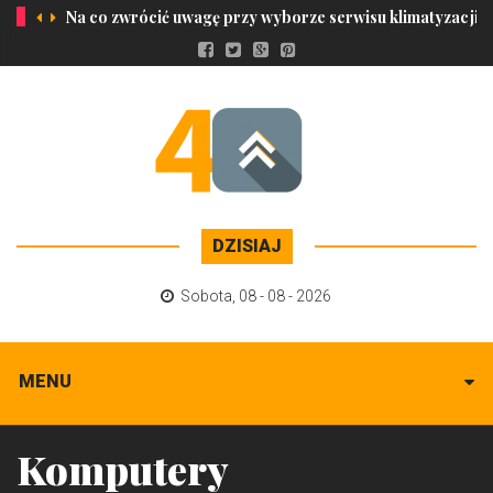
Na co zwrócić uwagę przy wyborze serwisu klimatyzacji?
DZISIAJ
Sobota
,
08 - 08 - 2026
MENU
Komputery