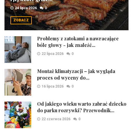
24 lipca 2026
0
ZOBACZ
Problemy z zatokami a nawracające
bóle głowy - jak znaleźć...
22 lipca 2026
0
Montaż klimatyzacji – jak wygląda
proces od wyceny do...
16 lipca 2026
0
Od jakiego wieku warto zabrać dziecko
do parku rozrywki? Przewodnik...
22 czerwca 2026
0