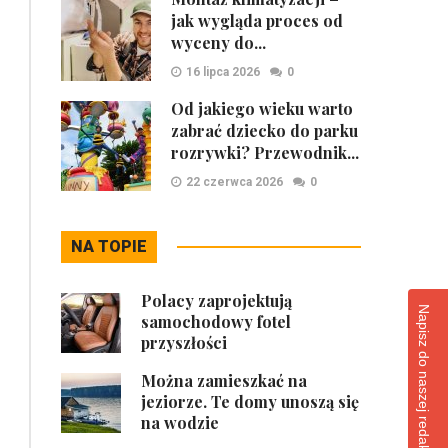
jak wygląda proces od
wyceny do...
16 lipca 2026
0
Od jakiego wieku warto
zabrać dziecko do parku
rozrywki? Przewodnik...
22 czerwca 2026
0
NA TOPIE
Polacy zaprojektują
Napisz do naszej redakcji
samochodowy fotel
przyszłości
Można zamieszkać na
jeziorze. Te domy unoszą się
na wodzie