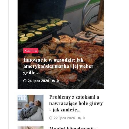
Kuchnia
Innowacje w ogrodzie: Jak
amerykańska marka i jej weber
grille...
24 lipca 2026
0
ZOBACZ
Problemy z zatokami a
nawracające bóle głowy
- jak znaleźć...
22 lipca 2026
0
Montaż klimatyzacji –