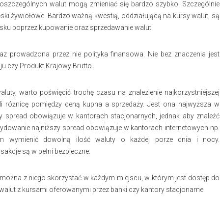
 poszczególnych walut mogą zmieniać się bardzo szybko. Szczególnie
ski żywiołowe. Bardzo ważną kwestią, oddziałującą na kursy walut, są
 zysku poprzez kupowanie oraz sprzedawanie walut.
z prowadzona przez nie polityka finansowa. Nie bez znaczenia jest
aju czy Produkt Krajowy Brutto.
uty, warto poświęcić trochę czasu na znalezienie najkorzystniejszej
yli różnicę pomiędzy ceną kupna a sprzedaży. Jest ona najwyższa w
zy spread obowiązuje w kantorach stacjonarnych, jednak aby znaleźć
ecydowanie najniższy spread obowiązuje w kantorach internetowych np.
m wymienić dowolną ilość waluty o każdej porze dnia i nocy.
sakcje są w pełni bezpieczne.
można z niego skorzystać w każdym miejscu, w którym jest dostęp do
alut z kursami oferowanymi przez banki czy kantory stacjonarne.