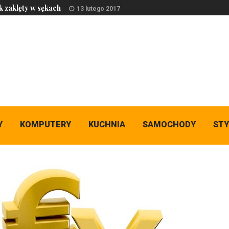
 zaklęty w sękach
13 lutego 2017
Y
KOMPUTERY
KUCHNIA
SAMOCHODY
STY