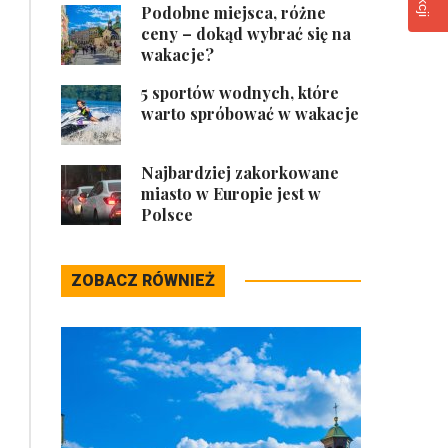
Podobne miejsca, różne
ceny – dokąd wybrać się na
wakacje?
5 sportów wodnych, które
warto spróbować w wakacje
Najbardziej zakorkowane
miasto w Europie jest w
Polsce
ZOBACZ RÓWNIEŻ