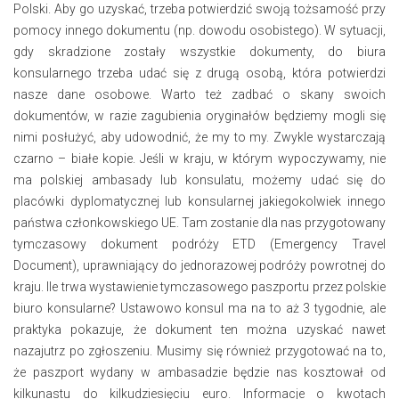
Polski. Aby go uzyskać, trzeba potwierdzić swoją tożsamość przy
pomocy innego dokumentu (np. dowodu osobistego). W sytuacji,
gdy skradzione zostały wszystkie dokumenty, do biura
konsularnego trzeba udać się z drugą osobą, która potwierdzi
nasze dane osobowe. Warto też zadbać o skany swoich
dokumentów, w razie zagubienia oryginałów będziemy mogli się
nimi posłużyć, aby udowodnić, że my to my. Zwykle wystarczają
czarno – białe kopie. Jeśli w kraju, w którym wypoczywamy, nie
ma polskiej ambasady lub konsulatu, możemy udać się do
placówki dyplomatycznej lub konsularnej jakiegokolwiek innego
państwa członkowskiego UE. Tam zostanie dla nas przygotowany
tymczasowy dokument podróży ETD (Emergency Travel
Document), uprawniający do jednorazowej podróży powrotnej do
kraju. Ile trwa wystawienie tymczasowego paszportu przez polskie
biuro konsularne? Ustawowo konsul ma na to aż 3 tygodnie, ale
praktyka pokazuje, że dokument ten można uzyskać nawet
nazajutrz po zgłoszeniu. Musimy się również przygotować na to,
że paszport wydany w ambasadzie będzie nas kosztował od
kilkunastu do kilkudziesięciu euro. Informacje o kwotach