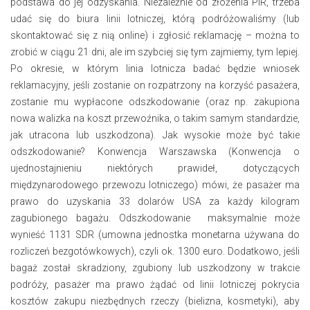
podstawa do jej odzyskania. Niezależnie od złożenia PIR, trzeba
udać się do biura linii lotniczej, którą podróżowaliśmy (lub
skontaktować się z nią online) i zgłosić reklamację – można to
zrobić w ciągu 21 dni, ale im szybciej się tym zajmiemy, tym lepiej.
Po okresie, w którym linia lotnicza badać będzie wniosek
reklamacyjny, jeśli zostanie on rozpatrzony na korzyść pasażera,
zostanie mu wypłacone odszkodowanie (oraz np. zakupiona
nowa walizka na koszt przewoźnika, o takim samym standardzie,
jak utracona lub uszkodzona). Jak wysokie może być takie
odszkodowanie? Konwencja Warszawska (Konwencja o
ujednostajnieniu niektórych prawideł, dotyczących
międzynarodowego przewozu lotniczego) mówi, że pasażer ma
prawo do uzyskania 33 dolarów USA za każdy kilogram
zagubionego bagażu. Odszkodowanie maksymalnie może
wynieść 1131 SDR (umowna jednostka monetarna używana do
rozliczeń bezgotówkowych), czyli ok. 1300 euro. Dodatkowo, jeśli
bagaż został skradziony, zgubiony lub uszkodzony w trakcie
podróży, pasażer ma prawo żądać od linii lotniczej pokrycia
kosztów zakupu niezbędnych rzeczy (bielizna, kosmetyki), aby