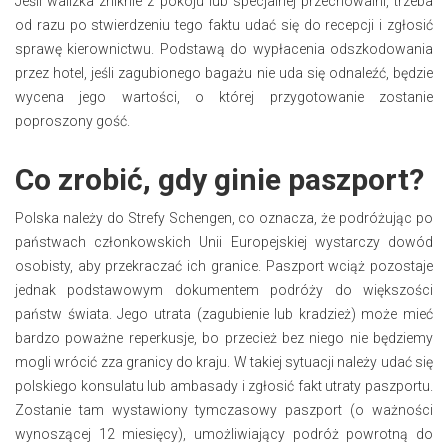
Jeśli walizka zniknie z pokoju lub specjalnej przechowalni, trzeba
od razu po stwierdzeniu tego faktu udać się do recepcji i zgłosić
sprawę kierownictwu. Podstawą do wypłacenia odszkodowania
przez hotel, jeśli zagubionego bagażu nie uda się odnaleźć, będzie
wycena jego wartości, o której przygotowanie zostanie
poproszony gość.
Co zrobić, gdy ginie paszport?
Polska należy do Strefy Schengen, co oznacza, że podróżując po
państwach członkowskich Unii Europejskiej wystarczy dowód
osobisty, aby przekraczać ich granice. Paszport wciąż pozostaje
jednak podstawowym dokumentem podróży do większości
państw świata. Jego utrata (zagubienie lub kradzież) może mieć
bardzo poważne reperkusje, bo przecież bez niego nie będziemy
mogli wrócić zza granicy do kraju. W takiej sytuacji należy udać się
polskiego konsulatu lub ambasady i zgłosić fakt utraty paszportu.
Zostanie tam wystawiony tymczasowy paszport (o ważności
wynoszącej 12 miesięcy), umożliwiający podróż powrotną do