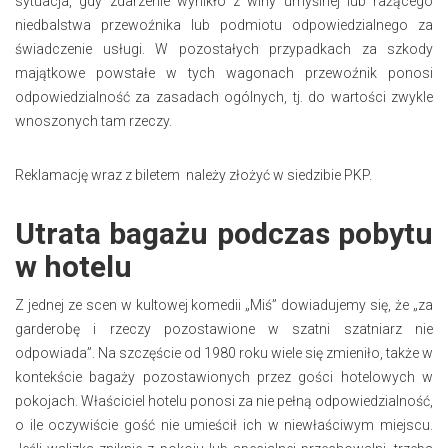
sytuacja, gdy zdarzenie wynikło z winy umyślnej lub rażącego
niedbalstwa przewoźnika lub podmiotu odpowiedzialnego za
świadczenie usługi. W pozostałych przypadkach za szkody
majątkowe powstałe w tych wagonach przewoźnik ponosi
odpowiedzialność za zasadach ogólnych, tj. do wartości zwykle
wnoszonych tam rzeczy.
Reklamację wraz z biletem należy złożyć w siedzibie PKP.
Utrata bagażu podczas pobytu
w hotelu
Z jednej ze scen w kultowej komedii „Miś” dowiadujemy się, że „za
garderobę i rzeczy pozostawione w szatni szatniarz nie
odpowiada”. Na szczęście od 1980 roku wiele się zmieniło, także w
kontekście bagaży pozostawionych przez gości hotelowych w
pokojach. Właściciel hotelu ponosi za nie pełną odpowiedzialność,
o ile oczywiście gość nie umieścił ich w niewłaściwym miejscu.