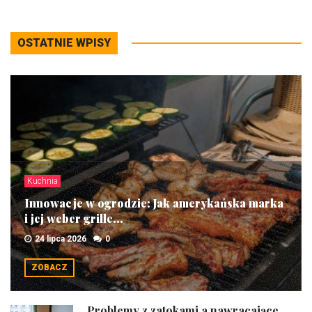
OSTATNIE WPISY
Kuchnia
Innowacje w ogrodzie: Jak amerykańska marka
i jej weber grille...
24 lipca 2026
0
ZOBACZ
Problemy z zatokami a nawracające