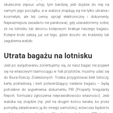
skutecznie zepsuć urlop, tym bardziej, jeśli dojdzie do niej na
samym jego początku, a w walizce znajdują się nie tylko ubrania i
kosmetyki, ale też cenny sprzęt elektroniczny i dokumenty.
Najważniejsza zasada to nie panikować, gdy uświadomimy sobie,
że na lotnisku lub dworcu kolejowym brakuje naszego bagażu.
Kolejne kroki zależą już od tego, gdzie doszło do kradzieży lub
zagubienia walizki.
Utrata bagażu na lotnisku
Jeśli po wylądowaniu zorientujemy się, że nasz bagaż nie pojawił
się na właściwym taśmociągu w hali przylotów, musimy udać się
do Biura Rzeczy Znalezionych. Trzeba przygotować bilet lotniczy,
kartę pokładową i kwit potwierdzający nadanie bagażu – będą
potrzebne do wypełnienia dokumentu PIR (Property Irregularity
Report; formularz zgłoszenia nieprawidłowości własności). Jeśli
walizka się znajdzie (np. jest na drugim końcu świata, bo przez
pomyłkę załadowano ją do innego samolotu), wówczas będzie to