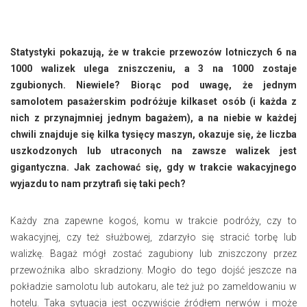
Statystyki pokazują, że w trakcie przewozów lotniczych 6 na
1000 walizek ulega zniszczeniu, a 3 na 1000 zostaje
zgubionych. Niewiele? Biorąc pod uwagę, że jednym
samolotem pasażerskim podróżuje kilkaset osób (i każda z
nich z przynajmniej jednym bagażem), a na niebie w każdej
chwili znajduje się kilka tysięcy maszyn, okazuje się, że liczba
uszkodzonych lub utraconych na zawsze walizek jest
gigantyczna. Jak zachować się, gdy w trakcie wakacyjnego
wyjazdu to nam przytrafi się taki pech?
Każdy zna zapewne kogoś, komu w trakcie podróży, czy to
wakacyjnej, czy też służbowej, zdarzyło się stracić torbę lub
walizkę. Bagaż mógł zostać zagubiony lub zniszczony przez
przewoźnika albo skradziony. Mogło do tego dojść jeszcze na
pokładzie samolotu lub autokaru, ale też już po zameldowaniu w
hotelu. Taka sytuacja jest oczywiście źródłem nerwów i może