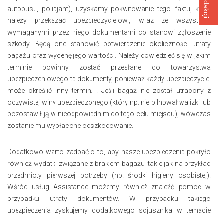
autobusu, policjant), uzyskamy pokwitowanie tego faktu, które
należy przekazać ubezpieczycielowi, wraz ze wszystkimi
wymaganymi przez niego dokumentami co stanowi zgłoszenie
szkody. Będą one stanowić potwierdzenie okoliczności utraty
bagażu oraz wycenę jego wartości. Należy dowiedzieć się w jakim
terminie powinny zostać przesłane do towarzystwa
ubezpieczeniowego te dokumenty, ponieważ każdy ubezpieczyciel
może określić inny termin. . Jeśli bagaż nie został utracony z
oczywistej winy ubezpieczonego (który np. nie pilnował walizki lub
pozostawił ją w nieodpowiednim do tego celu miejscu), wówczas
zostanie mu wypłacone odszkodowanie.
Dodatkowo warto zadbać o to, aby nasze ubezpieczenie pokryło
również wydatki związane z brakiem bagażu, takie jak na przykład
przedmioty pierwszej potrzeby (np. środki higieny osobistej).
Wśród usług Assistance możemy również znaleźć pomoc w
przypadku utraty dokumentów. W przypadku takiego
ubezpieczenia zyskujemy dodatkowego sojusznika w temacie