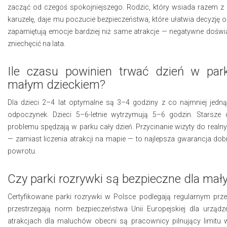
zacząć od czegoś spokojniejszego. Rodzic, który wsiada razem z
karuzelę, daje mu poczucie bezpieczeństwa, które ułatwia decyzję o k
zapamiętują emocje bardziej niż same atrakcje — negatywne dośw
zniechęcić na lata.
Ile czasu powinien trwać dzień w par
małym dzieckiem?
Dla dzieci 2–4 lat optymalne są 3–4 godziny z co najmniej jedną
odpoczynek. Dzieci 5–6-letnie wytrzymują 5–6 godzin. Starsze d
problemu spędzają w parku cały dzień. Przycinanie wizyty do realn
— zamiast liczenia atrakcji na mapie — to najlepsza gwarancja do
powrotu.
Czy parki rozrywki są bezpieczne dla mały
Certyfikowane parki rozrywki w Polsce podlegają regularnym prz
przestrzegają norm bezpieczeństwa Unii Europejskiej dla urządz
atrakcjach dla maluchów obecni są pracownicy pilnujący limitu 