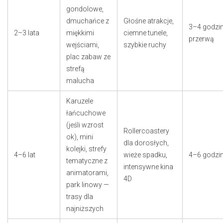
gondolowe,
dmuchańce z
Głośne atrakcje,
3–4 godzin
2–3 lata
miękkimi
ciemne tunele,
przerwą
wejściami,
szybkie ruchy
plac zabaw ze
strefą
malucha
Karuzele
łańcuchowe
(jeśli wzrost
Rollercoastery
ok), mini
dla dorosłych,
kolejki, strefy
4–6 lat
wieże spadku,
4–6 godzi
tematyczne z
intensywne kina
animatorami,
4D
park linowy —
trasy dla
najniższych