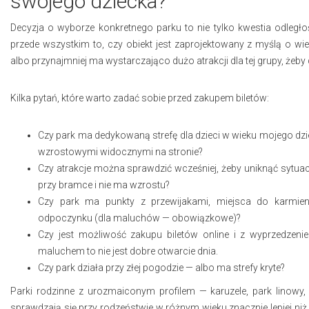
swojego dziecka?
Decyzja o wyborze konkretnego parku to nie tylko kwestia odległo
przede wszystkim to, czy obiekt jest zaprojektowany z myślą o w
albo przynajmniej ma wystarczająco dużo atrakcji dla tej grupy, żeby 
Kilka pytań, które warto zadać sobie przed zakupem biletów:
Czy park ma dedykowaną strefę dla dzieci w wieku mojego dz
wzrostowymi widocznymi na stronie?
Czy atrakcje można sprawdzić wcześniej, żeby uniknąć sytuacji
przy bramce i nie ma wzrostu?
Czy park ma punkty z przewijakami, miejsca do karmieni
odpoczynku (dla maluchów — obowiązkowe)?
Czy jest możliwość zakupu biletów online i z wyprzedzeni
maluchem to nie jest dobre otwarcie dnia.
Czy park działa przy złej pogodzie — albo ma strefy kryte?
Parki rodzinne z urozmaiconym profilem — karuzele, park linowy
sprawdzają się przy rodzeństwie w różnym wieku znacznie lepiej ni