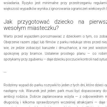
wsiadania. Ryzyko jest minimalne przy przestrzeganiu regul
większość wypadków wynika z ignorowania ograniczeń wiekowych 
Jak przygotować dziecko na pierw
wesołym miasteczku?
Warto przed wyjazdem porozmawiać z dzieckiem o tym, co zoba
Obejrzenie razem zdjęć lub filmów z parku redukuje stres przed ni
wie, że jedzie zobaczyć karuzele i dmuchańce, a nie jest wiezio
spokojniej przy bramce. Ustalenie prostego planu — co robim
spotykamy przy zgubieniu — daje dziecku poczucie kontroli nad sytua
---
Rodzinny wypad do parku rozrywki to jeden z tych dni, które dzieci
następny rok. Warunek jest jeden: park musi być dopasowany do 
ambicji rodzica. Dobrze zaplanowana wizyta — z odpowiednim 
długością i kilkoma sprawdzonymi wcześniej atrakcjami — daje