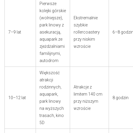
Pierwsze
kolejki górskie
(wolniejsze),
Ekstremalnie
park linowy z
szybkie
7–9 lat
asekuracją,
rollercoastery
6–8 godzi
aquapark ze
przy niskim
zjeżdżalniami
wzroście
familijnymi,
autodrom
Większość
atrakcji
rodzinnych,
Atrakcje z
aquapark,
limitem 140 cm
10–12 lat
8 godzin
park linowy
przy niższym
na wyższych
wzroście
trasach, kino
5D