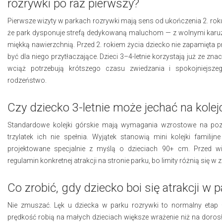
rozrywki po raz pierwszy?
Pierwsze wizyty w parkach rozrywki mają sens od ukończenia 2. rok
że park dysponuje strefą dedykowaną maluchom — z wolnymi karu
miękką nawierzchnią. Przed 2. rokiem życia dziecko nie zapamięta 
być dla niego przytłaczające. Dzieci 3–4-letnie korzystają już ze znacz
wciąż potrzebują krótszego czasu zwiedzania i spokojniejsze
rodzeństwo.
Czy dziecko 3-letnie może jechać na kolej
Standardowe kolejki górskie mają wymagania wzrostowe na p
trzylatek ich nie spełnia. Wyjątek stanowią mini kolejki familij
projektowane specjalnie z myślą o dzieciach 90+ cm. Przed w
regulamin konkretnej atrakcji na stronie parku, bo limity różnią się w 
Co zrobić, gdy dziecko boi się atrakcji w 
Nie zmuszać. Lęk u dziecka w parku rozrywki to normalny etap 
prędkość robią na małych dzieciach większe wrażenie niż na dorosły