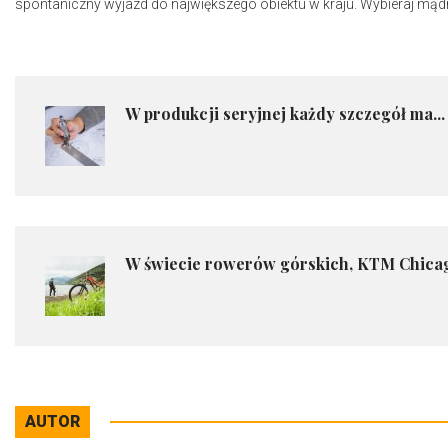
spontaniczny wyjazd do największego obiektu w kraju. Wybieraj mądrz
W produkcji seryjnej każdy szczegół ma...
​W świecie rowerów górskich, KTM Chicag
AUTOR