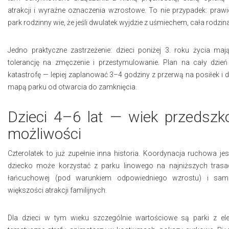
atrakcji i wyraźne oznaczenia wzrostowe. To nie przypadek: pra
park rodzinny wie, że jeśli dwulatek wyjdzie z uśmiechem, cała rodzin
Jedno praktyczne zastrzeżenie: dzieci poniżej 3. roku życia m
tolerancję na zmęczenie i przestymulowanie. Plan na cały dzień
katastrofę — lepiej zaplanować 3–4 godziny z przerwą na posiłek i d
mapą parku od otwarcia do zamknięcia.
Dzieci 4–6 lat — wiek przedszk
możliwości
Czterolatek to już zupełnie inna historia. Koordynacja ruchowa jest
dziecko może korzystać z parku linowego na najniższych trasach
łańcuchowej (pod warunkiem odpowiedniego wzrostu) i samo
większości atrakcji familijnych.
Dla dzieci w tym wieku szczególnie wartościowe są parki z e