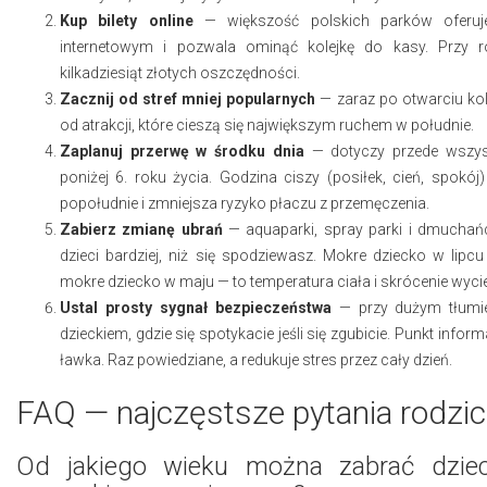
Kup bilety online
— większość polskich parków oferuje
internetowym i pozwala ominąć kolejkę do kasy. Przy r
kilkadziesiąt złotych oszczędności.
Zacznij od stref mniej popularnych
— zaraz po otwarciu kole
od atrakcji, które cieszą się największym ruchem w południe.
Zaplanuj przerwę w środku dnia
— dotyczy przede wszyst
poniżej 6. roku życia. Godzina ciszy (posiłek, cień, spokój
popołudnie i zmniejsza ryzyko płaczu z przemęczenia.
Zabierz zmianę ubrań
— aquaparki, spray parki i dmucha
dzieci bardziej, niż się spodziewasz. Mokre dziecko w lipc
mokre dziecko w maju — to temperatura ciała i skrócenie wycie
Ustal prosty sygnał bezpieczeństwa
— przy dużym tłumi
dzieckiem, gdzie się spotykacie jeśli się zgubicie. Punkt infor
ławka. Raz powiedziane, a redukuje stres przez cały dzień.
FAQ — najczęstsze pytania rodzi
Od jakiego wieku można zabrać dzie