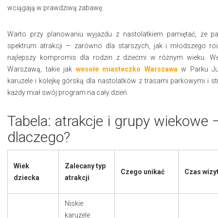
wciągają w prawdziwą zabawę.
Warto przy planowaniu wyjazdu z nastolatkiem pamiętać, że par
spektrum atrakcji — zarówno dla starszych, jak i młodszego r
najlepszy kompromis dla rodzin z dziećmi w różnym wieku. W
Warszawą, takie jak
wesołe miasteczko Warszawa
w Parku Jul
karuzele i kolejkę górską dla nastolatków z trasami parkowymi i s
każdy miał swój program na cały dzień.
Tabela: atrakcje i grupy wiekowe —
dlaczego?
Wiek
Zalecany typ
Czego unikać
Czas wizy
dziecka
atrakcji
Niskie
karuzele