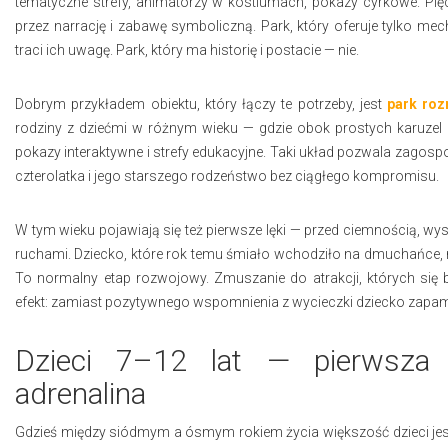
tematyczne strefy, animatorzy w kostiumach, pokazy cyrkowe. Pięci
przez narrację i zabawę symboliczną. Park, który oferuje tylko mec
traci ich uwagę. Park, który ma historię i postacie — nie.
Dobrym przykładem obiektu, który łączy te potrzeby, jest
park roz
rodziny z dziećmi w różnym wieku — gdzie obok prostych karuzel
pokazy interaktywne i strefy edukacyjne. Taki układ pozwala zagos
czterolatka i jego starszego rodzeństwo bez ciągłego kompromisu.
W tym wieku pojawiają się też pierwsze lęki — przed ciemnością, w
ruchami. Dziecko, które rok temu śmiało wchodziło na dmuchańce
To normalny etap rozwojowy. Zmuszanie do atrakcji, których się 
efekt: zamiast pozytywnego wspomnienia z wycieczki dziecko zapamię
Dzieci 7–12 lat — pierwsza
adrenalina
Gdzieś między siódmym a ósmym rokiem życia większość dzieci jest