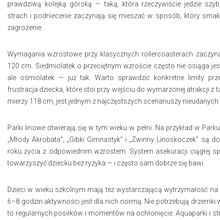
prawdziwą kolejką górską — taką, która rzeczywiście jedzie szy
strach i podniecenie zaczynają się mieszać w sposób, który smaku
zagrożenie.
Wymagania wzrostowe przy klasycznych rollercoasterach zaczyna
120 cm. Siedmiolatek o przeciętnym wzroście często nie osiąga je
ale ośmiolatek — już tak. Warto sprawdzić konkretne limity prz
frustracja dziecka, które stoi przy wejściu do wymarzonej atrakcji z t
mierzy 118 cm, jest jednym z najczęstszych scenariuszy nieudanych
Parki linowe otwierają się w tym wieku w pełni. Na przykład w Parku
„Młody Akrobata", „Gibki Gimnastyk" i „Zwinny Linoskoczek" są dos
roku życia z odpowiednim wzrostem. System asekuracji ciągłej s
towarzyszyć dziecku bez ryzyka — i często sam dobrze się bawi.
Dzieci w wieku szkolnym mają też wystarczającą wytrzymałość na 
6–8 godzin aktywności jest dla nich normą. Nie potrzebują drzemki 
to regularnych posiłków i momentów na ochłonięcie. Aquaparki i s