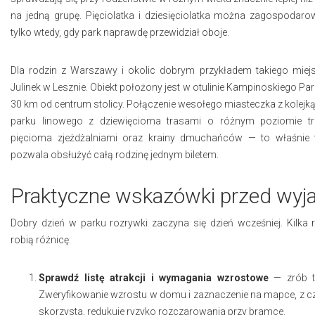
na jedną grupę. Pięciolatka i dziesięciolatka można zagospodar
tylko wtedy, gdy park naprawdę przewidział oboje.
Dla rodzin z Warszawy i okolic dobrym przykładem takiego miejs
Julinek w Lesznie. Obiekt położony jest w otulinie Kampinoskiego 
30 km od centrum stolicy. Połączenie wesołego miasteczka z kolejk
parku linowego z dziewięcioma trasami o różnym poziomie tr
pięcioma zjeżdżalniami oraz krainy dmuchańców — to właśnie t
pozwala obsłużyć całą rodzinę jednym biletem.
Praktyczne wskazówki przed wy
Dobry dzień w parku rozrywki zaczyna się dzień wcześniej. Kilka 
robią różnicę:
Sprawdź listę atrakcji i wymagania wzrostowe
— zrób t
Zweryfikowanie wzrostu w domu i zaznaczenie na mapce, z 
skorzysta, redukuje ryzyko rozczarowania przy bramce.