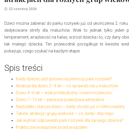
22 czerwca 2026
​Dzieci można zabierać do parku rozrywki już od ukończenia 2. roku ż
dedykowane strefy dla maluchów. Wiek to jednak tylko jeden pa
temperament, wrażliwość na hałas, wzrost dziecka i to, czy dany obi
tak małego dziecka. Ten przewodnik porządkuje te kwestie we
pokazuje, czego szukać na każdym etapie.
Spis treści
Kiedy dziecko jest gotowe na pierwszy park rozrywki?
Atrakcje dla dzieci 2–4 lat — co sprawdzi się u maluchów
Dzieci 4–6 lat — wiek przedszkolny i nowe możliwości
Dzieci 7–12 lat — pierwsza prawdziwa adrenalina
Nastolatki i starsze dzieci — kiedy chodzi już o rollercoastery
Tabela: atrakcje i grupy wiekowe — co, kiedy i dlaczego
Jak wybrać odpowiedni park rozrywki dla swojego dziecka?
Praktyczne wskazówki przed wyjazdem