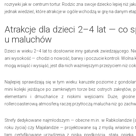
rozrywki jak w centrum tortur. Rodzic zna swoje dziecko lepiej niż ja
jednak wiedzieć, które atrakcje w ogóle wchodzą w grę na danym etap
Atrakcje dla dzieci 2–4 lat — co 
u maluchów
Dzieci w wieku 2–4 lat to dosłownie inny gatunek zwiedzającego. N
ani wysokość — chodzi o nowość, barwy i poczucie kontroli. Wolna k
mogą wsiąść i wysiąść, jest dla nich ważniejszym przeżyciem niż co
Najlepiej sprawdzają się w tym wieku: karuzele poziome z gondola
mini kolejki jeżdżące po zamkniętym torze bez ostrych zakrętów, 
elementami i dmuchańce z niskimi wejściami. Duże, głośne
rollercoasterową atmosferą raczej przytłoczą malucha niż go zach
Strefy dedykowane najmłodszym — obecne m.in. w Rabkolandzie (atr
roku życia) czy Majalandzie — projektowane są z myślą właśnie o t
tam certyfikowane urządzenia z niską prędkością, stałą opieką 