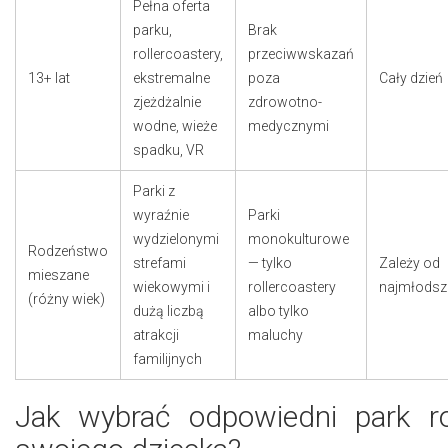
Pełna oferta
parku,
Brak
rollercoastery,
przeciwwskazań
13+ lat
ekstremalne
poza
Cały dzień
zjeżdżalnie
zdrowotno-
wodne, wieże
medycznymi
spadku, VR
Parki z
wyraźnie
Parki
wydzielonymi
monokulturowe
Rodzeństwo
strefami
— tylko
Zależy od
mieszane
wiekowymi i
rollercoastery
najmłodsz
(różny wiek)
dużą liczbą
albo tylko
atrakcji
maluchy
familijnych
Jak wybrać odpowiedni park ro