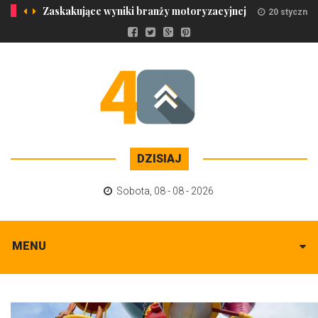
Zaskakujące wyniki branży motoryzacyjnej
20 stycznia
DZISIAJ
Sobota
,
08 - 08 - 2026
MENU