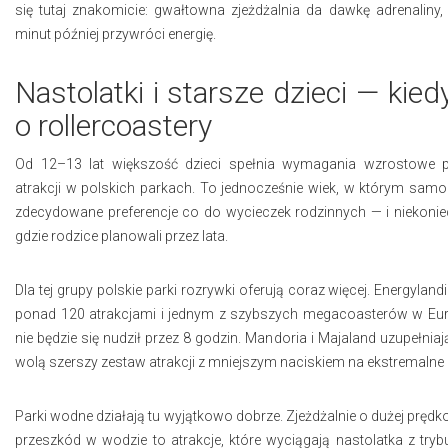
się tutaj znakomicie: gwałtowna zjeżdżalnia da dawkę adrenaliny, 
minut później przywróci energię.
Nastolatki i starsze dzieci — kied
o rollercoastery
Od 12–13 lat większość dzieci spełnia wymagania wzrostowe p
atrakcji w polskich parkach. To jednocześnie wiek, w którym sam
zdecydowane preferencje co do wycieczek rodzinnych — i niekonie
gdzie rodzice planowali przez lata.
Dla tej grupy polskie parki rozrywki oferują coraz więcej. Energyland
ponad 120 atrakcjami i jednym z szybszych megacoasterów w Euro
nie będzie się nudził przez 8 godzin. Mandoria i Majaland uzupełniają
wolą szerszy zestaw atrakcji z mniejszym naciskiem na ekstremalne 
Parki wodne działają tu wyjątkowo dobrze. Zjeżdżalnie o dużej prędkoś
przeszkód w wodzie to atrakcje, które wyciągają nastolatka z tryb