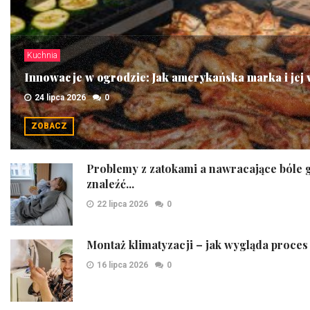
Kuchnia
Innowacje w ogrodzie: Jak amerykańska marka i jej w
24 lipca 2026
0
ZOBACZ
Problemy z zatokami a nawracające bóle g
znaleźć...
22 lipca 2026
0
Montaż klimatyzacji – jak wygląda proces
16 lipca 2026
0