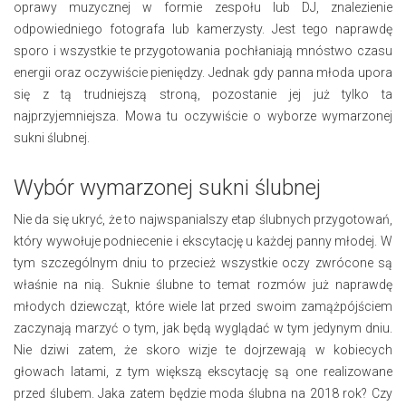
oprawy muzycznej w formie zespołu lub DJ, znalezienie
odpowiedniego fotografa lub kamerzysty. Jest tego naprawdę
sporo i wszystkie te przygotowania pochłaniają mnóstwo czasu
energii oraz oczywiście pieniędzy. Jednak gdy panna młoda upora
się z tą trudniejszą stroną, pozostanie jej już tylko ta
najprzyjemniejsza. Mowa tu oczywiście o wyborze wymarzonej
sukni ślubnej.
Wybór wymarzonej sukni ślubnej
Nie da się ukryć, że to najwspanialszy etap ślubnych przygotowań,
który wywołuje podniecenie i ekscytację u każdej panny młodej. W
tym szczególnym dniu to przecież wszystkie oczy zwrócone są
właśnie na nią. Suknie ślubne to temat rozmów już naprawdę
młodych dziewcząt, które wiele lat przed swoim zamążpójściem
zaczynają marzyć o tym, jak będą wyglądać w tym jedynym dniu.
Nie dziwi zatem, że skoro wizje te dojrzewają w kobiecych
głowach latami, z tym większą ekscytację są one realizowane
przed ślubem. Jaka zatem będzie moda ślubna na 2018 rok? Czy