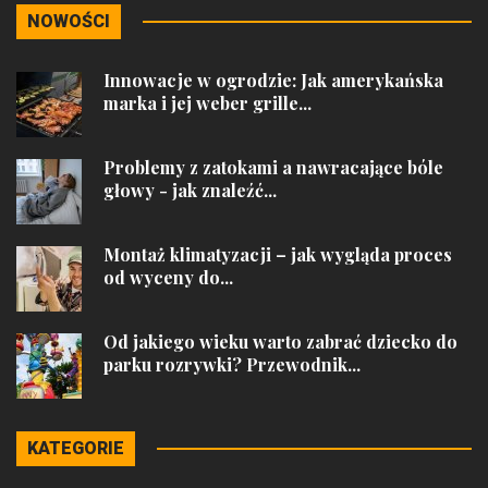
NOWOŚCI
Innowacje w ogrodzie: Jak amerykańska
marka i jej weber grille...
Problemy z zatokami a nawracające bóle
głowy - jak znaleźć...
Montaż klimatyzacji – jak wygląda proces
od wyceny do...
Od jakiego wieku warto zabrać dziecko do
parku rozrywki? Przewodnik...
KATEGORIE