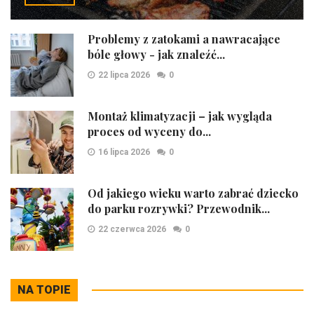
Problemy z zatokami a nawracające
bóle głowy - jak znaleźć...
22 lipca 2026
0
Montaż klimatyzacji – jak wygląda
proces od wyceny do...
16 lipca 2026
0
Od jakiego wieku warto zabrać dziecko
do parku rozrywki? Przewodnik...
22 czerwca 2026
0
NA TOPIE