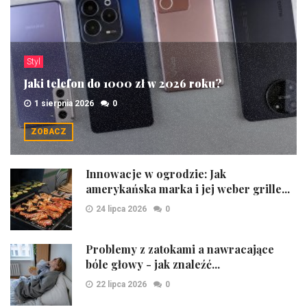
Styl
Jaki telefon do 1000 zł w 2026 roku?
1 sierpnia 2026
0
ZOBACZ
Innowacje w ogrodzie: Jak
amerykańska marka i jej weber grille...
24 lipca 2026
0
Problemy z zatokami a nawracające
bóle głowy - jak znaleźć...
22 lipca 2026
0