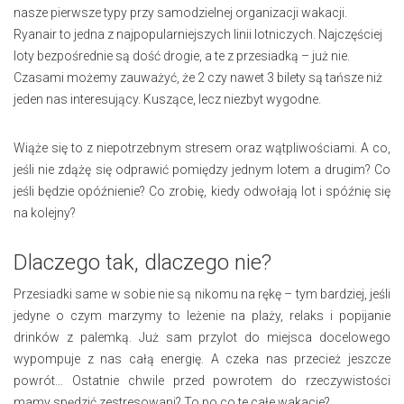
nasze pierwsze typy przy samodzielnej organizacji wakacji.
Ryanair to jedna z najpopularniejszych linii lotniczych. Najczęściej
loty bezpośrednie są dość drogie, a te z przesiadką – już nie.
Czasami możemy zauważyć, że 2 czy nawet 3 bilety są tańsze niż
jeden nas interesujący. Kuszące, lecz niezbyt wygodne.
Wiąże się to z niepotrzebnym stresem oraz wątpliwościami. A co,
jeśli nie zdążę się odprawić pomiędzy jednym lotem a drugim? Co
jeśli będzie opóźnienie? Co zrobię, kiedy odwołają lot i spóźnię się
na kolejny?
Dlaczego tak, dlaczego nie?
Przesiadki same w sobie nie są nikomu na rękę – tym bardziej, jeśli
jedyne o czym marzymy to leżenie na plaży, relaks i popijanie
drinków z palemką. Już sam przylot do miejsca docelowego
wypompuje z nas całą energię. A czeka nas przecież jeszcze
powrót… Ostatnie chwile przed powrotem do rzeczywistości
mamy spędzić zestresowani? To po co te całe wakacje?