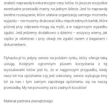
znaleźć naprawdę konkurencyjne ceny lotów, to jeszcze wszystkie
ewentualne przesiadki mamy na jednym bilecie. Jest to naprawdę
świetne rozwiązanie, które ułatwia organizację samego momentu
wyjazdu – nie musimy drukować kilku niepotrzebnych kartek, które
później przy odprawie mogą się mylić, a w najgorszym wypadku
zgubić. Jeśli jedziemy dodatkowo z dziećmi – wszyscy wiemy, jak
ciężko je okiełznać i przy okazji nie zgubić razem z bagażami i
dokumentami…
Flyhacks.pl to jedyny serwis na polskim rynku, który oferuje taką
usługę. Kolejnym ogromnym plusem korzystania z tej
wyszukiwarki lotów jest to, że w najgorszym przypadku, kiedy
nasz lot ma opóźnienie czy jest odwołany, serwis wykupuje inny
lot za nas i tym samym zapobiega spóźnieniu się na naszą
przesiadkę. My nie ponosimy za to żadnych kosztów!
Materiał partnera zewnętrznego