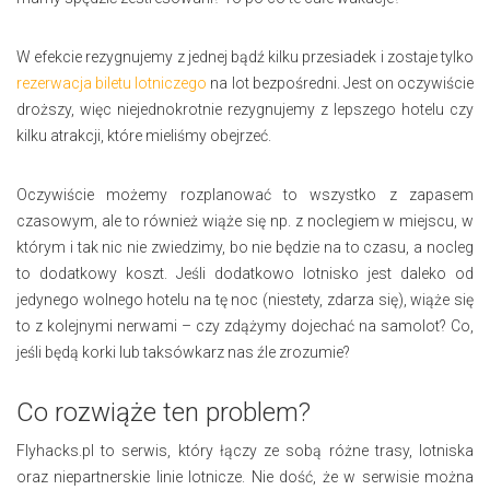
W efekcie rezygnujemy z jednej bądź kilku przesiadek i zostaje tylko
rezerwacja biletu lotniczego
na lot bezpośredni. Jest on oczywiście
droższy, więc niejednokrotnie rezygnujemy z lepszego hotelu czy
kilku atrakcji, które mieliśmy obejrzeć.
Oczywiście możemy rozplanować to wszystko z zapasem
czasowym, ale to również wiąże się np. z noclegiem w miejscu, w
którym i tak nic nie zwiedzimy, bo nie będzie na to czasu, a nocleg
to dodatkowy koszt. Jeśli dodatkowo lotnisko jest daleko od
jedynego wolnego hotelu na tę noc (niestety, zdarza się), wiąże się
to z kolejnymi nerwami – czy zdążymy dojechać na samolot? Co,
jeśli będą korki lub taksówkarz nas źle zrozumie?
Co rozwiąże ten problem?
Flyhacks.pl to serwis, który łączy ze sobą różne trasy, lotniska
oraz niepartnerskie linie lotnicze. Nie dość, że w serwisie można