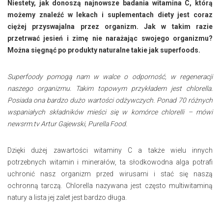
Niestety, jak donoszą najnowsze badania witamina C, którą
możemy znaleźć w lekach i suplementach diety jest coraz
ciężej przyswajalna przez organizm. Jak w takim razie
przetrwać jesień i zimę nie narażając swojego organizmu?
Można sięgnąć po produkty naturalne takie jak superfoods.
Superfoody pomogą nam w walce o odporność, w regeneracji
naszego organizmu. Takim topowym przykładem jest chlorella.
Posiada ona bardzo dużo wartości odżywczych. Ponad 70 różnych
wspaniałych składników mieści się w komórce chlorelli – mówi
newsrm.tv Artur Gajewski, Purella Food.
Dzięki dużej zawartości witaminy C a także wielu innych
potrzebnych witamin i minerałów, ta słodkowodna alga potrafi
uchronić nasz organizm przed wirusami i stać się naszą
ochronną tarczą. Chlorella nazywana jest często multiwitaminą
natury a lista jej zalet jest bardzo długa.