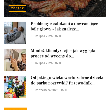
ZOBACZ
Problemy z zatokami a nawracające
bóle głowy - jak znaleźć...
22 lipca 2026
0
Montaż klimatyzacji – jak wygląda
proces od wyceny do...
16 lipca 2026
0
Od jakiego wieku warto zabrać dziecko
do parku rozrywki? Przewodnik...
22 czerwca 2026
0