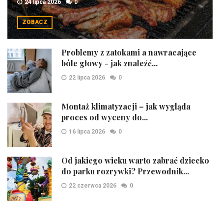
24 lipca 2026
0
ZOBACZ
Problemy z zatokami a nawracające
bóle głowy - jak znaleźć...
22 lipca 2026
0
Montaż klimatyzacji – jak wygląda
proces od wyceny do...
16 lipca 2026
0
Od jakiego wieku warto zabrać dziecko
do parku rozrywki? Przewodnik...
22 czerwca 2026
0