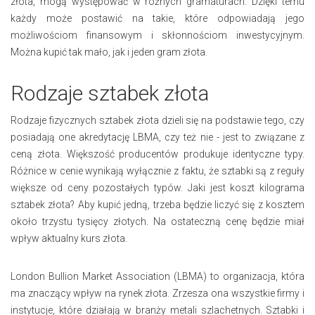
złota, mogą występować w różnych gramaturach. Dzięki temu
każdy może postawić na takie, które odpowiadają jego
możliwościom finansowym i skłonnościom inwestycyjnym.
Można kupić tak mało, jak i jeden gram złota.
Rodzaje sztabek złota
Rodzaje fizycznych sztabek złota dzieli się na podstawie tego, czy
posiadają one akredytację LBMA, czy też nie - jest to związane z
ceną złota. Większość producentów produkuje identyczne typy.
Różnice w cenie wynikają wyłącznie z faktu, że sztabki są z reguły
większe od ceny pozostałych typów. Jaki jest koszt kilograma
sztabek złota? Aby kupić jedną, trzeba będzie liczyć się z kosztem
około trzystu tysięcy złotych. Na ostateczną cenę będzie miał
wpływ aktualny kurs złota.
London Bullion Market Association (LBMA) to organizacja, która
ma znaczący wpływ na rynek złota. Zrzesza ona wszystkie firmy i
instytucje, które działają w branży metali szlachetnych. Sztabki i