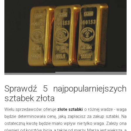
Sprawdź 5 najpopularniejszych
sztabek złota
Wielu sprzedawców oferuje
złote sztabki
o różnej wadze - waga
będzie determinowała cenę, jaką zapłacisz za zakup sztabki. Na
ostateczną kwotę będzie miało wpływ nie tylko waga. Zależy ona
również od kosztów bicia, a także od marży. Marża jest większa, a