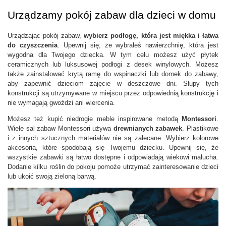
Urządzamy pokój zabaw dla dzieci w domu
Urządzając pokój zabaw, 
wybierz podłogę, która jest miękka i łatwa 
do czyszczenia
. Upewnij się, że wybrałeś nawierzchnię, która jest 
wygodna dla Twojego dziecka. W tym celu możesz użyć płytek 
ceramicznych lub luksusowej podłogi z desek winylowych. Możesz 
także zainstalować krytą ramę do wspinaczki lub domek do zabawy, 
aby zapewnić dzieciom zajęcie w deszczowe dni. Słupy tych 
konstrukcji są utrzymywane w miejscu przez odpowiednią konstrukcję i 
nie wymagają gwoździ ani wiercenia. 
Możesz też kupić niedrogie meble inspirowane metodą 
Montessori
. 
Wiele sal zabaw Montessori używa 
drewnianych zabawek
. Plastikowe 
i z innych sztucznych materiałów nie są zalecane. Wybierz kolorowe 
akcesoria, które spodobają się Twojemu dziecku. Upewnij się, że 
wszystkie zabawki są łatwo dostępne i odpowiadają wiekowi malucha. 
Dodanie kilku roślin do pokoju pomoże utrzymać zainteresowanie dzieci 
lub ukoić swoją zieloną barwą.