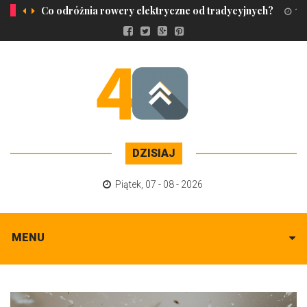
Co odróżnia rowery elektryczne od tradycyjnych?
17 
DZISIAJ
Piątek
,
07 - 08 - 2026
MENU