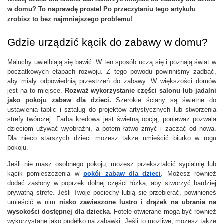
w domu? To naprawdę proste! Po przeczytaniu tego artykułu 
zrobisz to bez najmniejszego problemu!
Gdzie urządzić kącik do zabawy w domu?
Maluchy uwielbiają się bawić. W ten sposób uczą się i poznają świat w 
początkowych etapach rozwoju. Z tego powodu powinniśmy zadbać, 
aby miały odpowiednią przestrzeń do zabawy. W większości domów 
jest na to miejsce. 
Rozważ wykorzystanie części salonu lub jadalni 
jako pokoju zabaw dla dzieci.
 Szerokie ściany są świetne do 
ustawienia tablic i sztalug do projektów artystycznych lub stworzenia 
strefy twórczej. Farba kredowa jest świetną opcją, ponieważ pozwala 
dzieciom używać wyobraźni, a potem łatwo zmyć i zacząć od nowa. 
Dla nieco starszych dzieci możesz także umieścić biurko w rogu 
pokoju.
Jeśli nie masz osobnego pokoju, możesz przekształcić sypialnię lub 
kącik pomieszczenia w 
pokój zabaw dla dzieci
. Możesz również 
dodać zasłony w poprzek dolnej części łóżka, aby stworzyć bardziej 
prywatną strefę. Jeśli Twoje pociechy lubią się przebierać, powinieneś 
umieścić w nim 
nisko zawieszone lustro i drążek na ubrania na 
wysokości dostępnej dla dziecka
. Fotele otwierane mogą być również 
wykorzystane jako pudełko na zabawki. Jeśli to możliwe, możesz także 