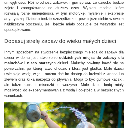
umiejętności. Różnorodność zabawek i gier sprawi, że dziecko będzie 
zajęte i zaangażowane na dłuższy czas. Wybierz modele, które 
rozwijają różne umiejętności, w tym motorykę, myślenie i ekspresję 
artystyczną. Dziecko będzie szczęśliwsze i pewniejsze siebie w swoim 
najbliższym otoczeniu, jeśli będzie miało poczucie, że wszystko jest 
uporządkowane.
Dopasuj strefę zabaw do wieku małych dzieci
Innym sposobem na stworzenie bezpiecznego miejsca do zabawy dla 
dzieci w domu jest stworzenie 
oddzielnych miejsc do zabawy dla 
maluchów i nieco starszych dzieci
. Maluchy powinny bawić się na 
powierzchni, po której łatwo chodzić i która jest gładka. Małe dzieci 
uwielbiają wodę, więc . można dać im dostęp do łazienki z wanną lub 
zlewem oraz kilka narzędzi do pływania. Mogą to być gumowe kaczki, 
ale także kubki i miseczki z tworzywa. Małe dzieci będą miały 
możliwość do eksperymentowania z wodą i objętością w bezpiecznych 
warunkach.