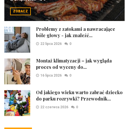
ZOBACZ
Problemy z zatokami a nawracające
bóle głowy - jak znaleźć...
22 lipca 2026
0
Montaż klimatyzacji – jak wygląda
proces od wyceny do...
16 lipca 2026
0
Od jakiego wieku warto zabrać dziecko
do parku rozrywki? Przewodnik...
22 czerwca 2026
0