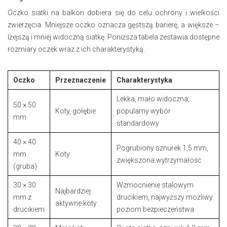
Oczko siatki na balkon dobiera się do celu ochrony i wielkości
zwierzęcia. Mniejsze oczko oznacza gęstszą barierę, a większe –
lżejszą i mniej widoczną siatkę. Poniższa tabela zestawia dostępne
rozmiary oczek wraz z ich charakterystyką.
Oczko
Przeznaczenie
Charakterystyka
Lekka, mało widoczna,
50 × 50
Koty, gołębie
popularny wybór
mm
standardowy
40 × 40
Pogrubiony sznurek 1,5 mm,
mm
Koty
zwiększona wytrzymałość
(gruba)
30 × 30
Wzmocnienie stalowym
Najbardziej
mm z
drucikiem, najwyższy możliwy
aktywne koty
drucikiem
poziom bezpieczeństwa