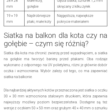
28 × 28
Małe koty,
Gęsta siatka, sznurek 1,2 mm
mm
gołębie
skręcany z kilku żyłek
19 × 19
Najdrobniejsze
Najgęstsza, największe
mm
ptaki, małe koty
pokrycie materiałem
Siatka na balkon dla kota czy na
gołębie – czym się różnią?
Siatka dla kota ma chronić zwierzę przed wypadnięciem, a siatka
na gołębie ma tworzyć barierę przed ptakami. Oba rodzaje
wykonano z odpornego na UV polietylenu, różni je głównie dobór
oczka i wzmocnienia. Wybór zależy od tego, co ma zapewniać
siatka na balkonie.
Dla najbardziej aktywnych kotów przeznaczona jest siatka o oczku
30 × 30 mm wzmocniona stalowym drucikiem, która zapewnia
najwyższy możliwy poziom bezpieczeństwa. Dostępne są też
wersje z oczkiem 50 × 50 mm oraz grubym 40 × 40 mm o sznurku