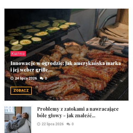
Kuchnia
Innowacje w ogrodzie: Jak amerykańska marka
i jej weber grille...
24 lipca 2026
0
ZOBACZ
Problemy z zatokami a nawracające
bóle głowy - jak znaleźć...
22 lipca 2026
0