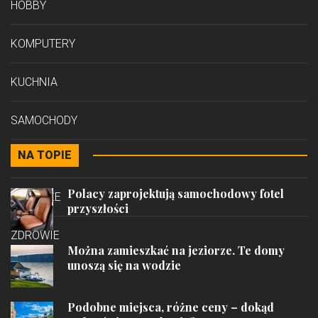
HOBBY
KOMPUTERY
KUCHNIA
SAMOCHODY
NA TOPIE
STYL
Polacy zaprojektują samochodowy fotel
PODRÓŻE
przyszłości
ZDROWIE
Można zamieszkać na jeziorze. Te domy
unoszą się na wodzie
Podobne miejsca, różne ceny – dokąd