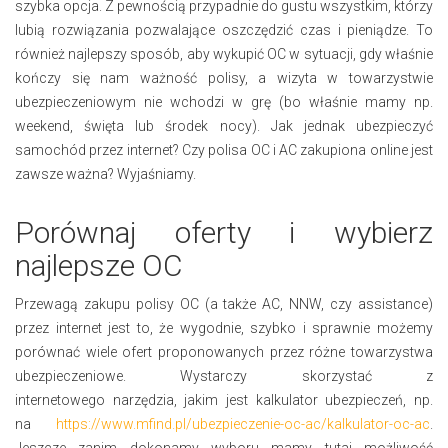
szybka opcja. Z pewnością przypadnie do gustu wszystkim, którzy
lubią rozwiązania pozwalające oszczędzić czas i pieniądze. To
również najlepszy sposób, aby wykupić OC w sytuacji, gdy właśnie
kończy się nam ważność polisy, a wizyta w towarzystwie
ubezpieczeniowym nie wchodzi w grę (bo właśnie mamy np.
weekend, święta lub środek nocy). Jak jednak ubezpieczyć
samochód przez internet? Czy polisa OC i AC zakupiona online jest
zawsze ważna? Wyjaśniamy.
Porównaj oferty i wybierz
najlepsze OC
Przewagą zakupu polisy OC (a także AC, NNW, czy assistance)
przez internet jest to, że wygodnie, szybko i sprawnie możemy
porównać wiele ofert proponowanych przez różne towarzystwa
ubezpieczeniowe. Wystarczy skorzystać z
internetowego narzędzia, jakim jest kalkulator ubezpieczeń, np.
na
https://www.mfind.pl/ubezpieczenie-oc-ac/kalkulator-oc-ac
.
Jeszcze zanim dokonamy wyboru mamy tutaj możliwość