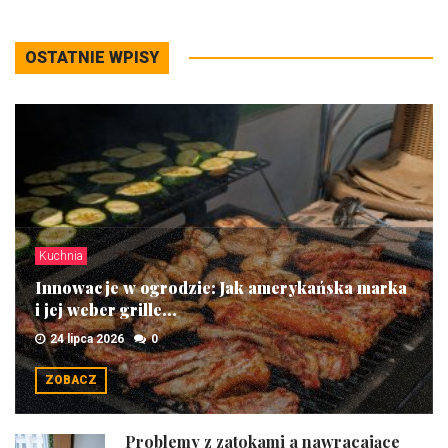
OSTATNIE WPISY
Kuchnia
Innowacje w ogrodzie: Jak amerykańska marka
i jej weber grille...
24 lipca 2026
0
ZOBACZ
Problemy z zatokami a nawracające