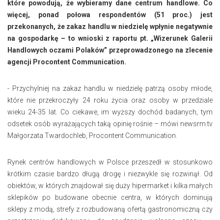
które powodują, że wybieramy dane centrum handlowe. Co
więcej, ponad połowa respondentów (51 proc.) jest
przekonanych, że zakaz handlu w niedzielę wpłynie negatywnie
na gospodarkę – to wnioski z raportu pt. „Wizerunek Galerii
Handlowych oczami Polaków” przeprowadzonego na zlecenie
agencji Procontent Communication.
- Przychylniej na zakaz handlu w niedzielę patrzą osoby młode,
które nie przekroczyły 24 roku życia oraz osoby w przedziale
wieku 24-35 lat. Co ciekawe, im wyższy dochód badanych, tym
odsetek osób wyrażających taką opinię rośnie – mówi newsrm.tv
Małgorzata Twardochleb, Procontent Communication.
Rynek centrów handlowych w Polsce przeszedł w stosunkowo
krótkim czasie bardzo długą drogę i niezwykle się rozwinął. Od
obiektów, w których znajdował się duży hipermarket i kilka małych
sklepików po budowane obecnie centra, w których dominują
sklepy z modą, strefy z rozbudowaną ofertą gastronomiczną czy