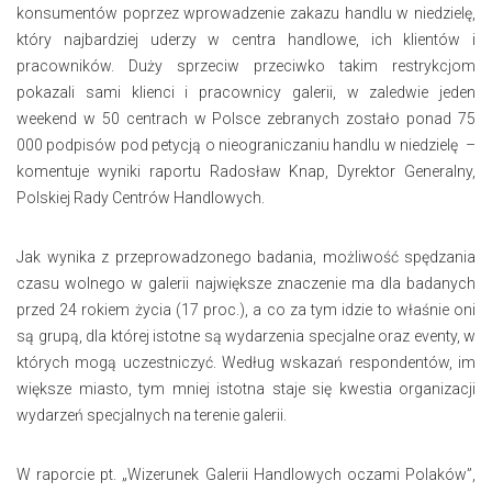
konsumentów poprzez wprowadzenie zakazu handlu w niedzielę,
który najbardziej uderzy w centra handlowe, ich klientów i
pracowników. Duży sprzeciw przeciwko takim restrykcjom
pokazali sami klienci i pracownicy galerii, w zaledwie jeden
weekend w 50 centrach w Polsce zebranych zostało ponad 75
000 podpisów pod petycją o nieograniczaniu handlu w niedzielę –
komentuje wyniki raportu Radosław Knap, Dyrektor Generalny,
Polskiej Rady Centrów Handlowych.
Jak wynika z przeprowadzonego badania, możliwość spędzania
czasu wolnego w galerii największe znaczenie ma dla badanych
przed 24 rokiem życia (17 proc.), a co za tym idzie to właśnie oni
są grupą, dla której istotne są wydarzenia specjalne oraz eventy, w
których mogą uczestniczyć. Według wskazań respondentów, im
większe miasto, tym mniej istotna staje się kwestia organizacji
wydarzeń specjalnych na terenie galerii.
W raporcie pt. „Wizerunek Galerii Handlowych oczami Polaków”,