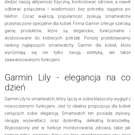
śledzić naszą aktywność fizyczną, kontrolować zdrowie, a nawet
odbierać połączenia i wiadomości bez potrzeby sięgania po
telefon. Coraz większą popularność zyskują smartwatche
przeznaczone specjalnie dla kobiet. Firma Garmin oferuje szeroką
gamę produktów, które są eleganckie, funkcjonalne i
dostosowane do kobiecych potrzeb. Poniżej przedstawiamy
ranking najlepszych smartwatchy Garmin dla kobiet, które
wyróżniają się nie tylko swoją estetyką, ale także
zaawansowanymi funkcjami.
Garmin Lily - elegancja na co
dzień
Garmin Lily to smartwatch, który łączy w sobie klasyczny wygląd z
nowoczesnymi funkcjami. Jest to idealna propozycja dla kobiet
ceniących sobie elegancję. Smartwatch ten posiada stylowy,
okrągły wyświetlacz oraz dyskretną, delikatną bransoletkę.
Wyposażony jest w funkcje monitorowania zdrowia, takie jak
pomiar tętna, poziomu tlenu we krwi, monitorowanie snu oraz