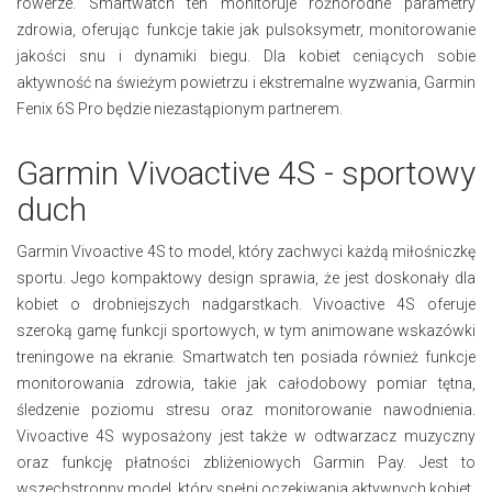
rowerze. Smartwatch ten monitoruje różnorodne parametry
zdrowia, oferując funkcje takie jak pulsoksymetr, monitorowanie
jakości snu i dynamiki biegu. Dla kobiet ceniących sobie
aktywność na świeżym powietrzu i ekstremalne wyzwania, Garmin
Fenix 6S Pro będzie niezastąpionym partnerem.
Garmin Vivoactive 4S - sportowy
duch
Garmin Vivoactive 4S to model, który zachwyci każdą miłośniczkę
sportu. Jego kompaktowy design sprawia, że jest doskonały dla
kobiet o drobniejszych nadgarstkach. Vivoactive 4S oferuje
szeroką gamę funkcji sportowych, w tym animowane wskazówki
treningowe na ekranie. Smartwatch ten posiada również funkcje
monitorowania zdrowia, takie jak całodobowy pomiar tętna,
śledzenie poziomu stresu oraz monitorowanie nawodnienia.
Vivoactive 4S wyposażony jest także w odtwarzacz muzyczny
oraz funkcję płatności zbliżeniowych Garmin Pay. Jest to
wszechstronny model, który spełni oczekiwania aktywnych kobiet.