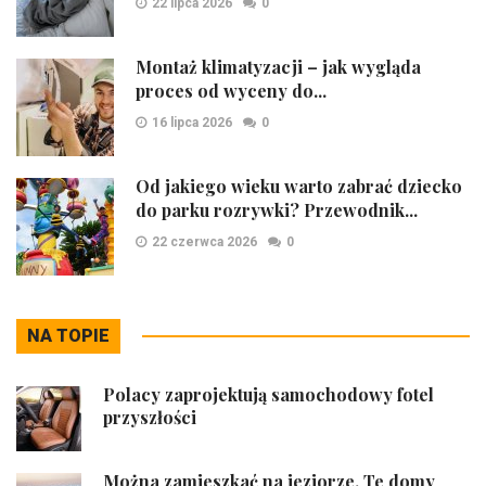
22 lipca 2026
0
Montaż klimatyzacji – jak wygląda
proces od wyceny do...
16 lipca 2026
0
Od jakiego wieku warto zabrać dziecko
do parku rozrywki? Przewodnik...
22 czerwca 2026
0
NA TOPIE
Polacy zaprojektują samochodowy fotel
przyszłości
Można zamieszkać na jeziorze. Te domy