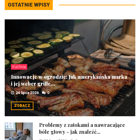
OSTATNIE WPISY
Kuchnia
Innowacje w ogrodzie: Jak amerykańska marka
i jej weber grille...
24 lipca 2026
0
ZOBACZ
Problemy z zatokami a nawracające
bóle głowy - jak znaleźć...