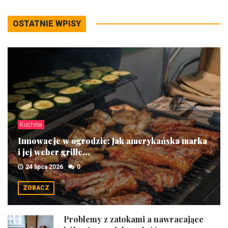
OSTATNIE WPISY
Kuchnia
Innowacje w ogrodzie: Jak amerykańska marka
i jej weber grille...
24 lipca 2026
0
ZOBACZ
Problemy z zatokami a nawracające