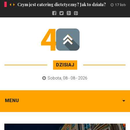
Czym jest catering dietetyczny? Jak to działa?
17 listo
DZISIAJ
Sobota
,
08 - 08 - 2026
MENU