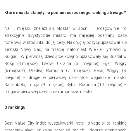
Które miasta stanęły na podium corocznego rankingu trivago?
Na 1. miejscu znalazł się Mostar, w Bośni i Hercegowinie. To
atrakcyjnie turystycznie miasto ma najlepiej ocenianą bazę
hotelową w stosunku do jej ceny. Na drugiej pozycji uplasował się
serbski Nowy Sad, na trzeciej natomiast Wielkie Tyrnowo w
Bułgarii. W pierwszej dziesiątce kolejno uplasowały się Suzdal w
Rosji (4.miejsce), Lwów, Ukraina (5. miejsce), Eger, Węgry
(6.miejsce), Oradea, Rumunia (7. miejsce), Pecs, Węgry (8.
miejsce) – drugie w pierwszej dziesiątce węgierskie miasto,
Safranbolu, Turcja (9. miejsce), Sybin, Rumunia (10. miejsce) –
drugie w pierwszej dziesiątce rumuńskie miasto.
O rankingu
Best Value City Index wyszukiwarki hoteli trivago.pl to ranking
przedstawiający unikalny przegląd tanich i dobrze ocenianych