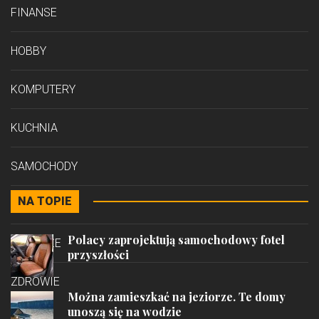
FINANSE
HOBBY
KOMPUTERY
KUCHNIA
SAMOCHODY
NA TOPIE
STYL
Polacy zaprojektują samochodowy fotel
PODRÓŻE
przyszłości
ZDROWIE
Można zamieszkać na jeziorze. Te domy
unoszą się na wodzie