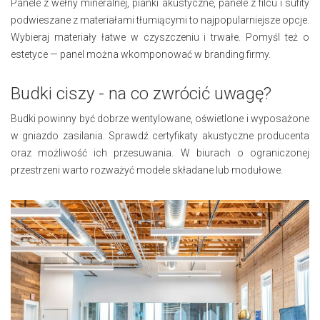
Panele z wełny mineralnej, pianki akustyczne, panele z filcu i sufity
podwieszane z materiałami tłumiącymi to najpopularniejsze opcje.
Wybieraj materiały łatwe w czyszczeniu i trwałe. Pomyśl też o
estetyce — panel można wkomponować w branding firmy.
Budki ciszy - na co zwrócić uwagę?
Budki powinny być dobrze wentylowane, oświetlone i wyposażone
w gniazdo zasilania. Sprawdź certyfikaty akustyczne producenta
oraz możliwość ich przesuwania. W biurach o ograniczonej
przestrzeni warto rozważyć modele składane lub modułowe.