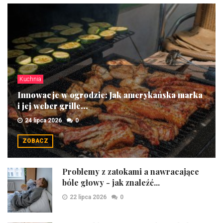
Kuchnia
Innowacje w ogrodzie: Jak amerykańska marka
i jej weber grille...
24 lipca 2026
0
ZOBACZ
Problemy z zatokami a nawracające
bóle głowy - jak znaleźć...
22 lipca 2026
0