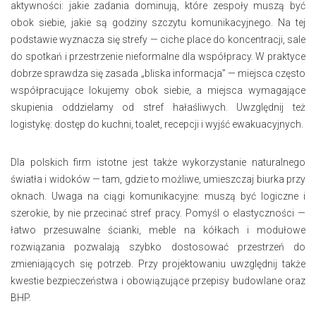
aktywności: jakie zadania dominują, które zespoły muszą być
obok siebie, jakie są godziny szczytu komunikacyjnego. Na tej
podstawie wyznacza się strefy — ciche place do koncentracji, sale
do spotkań i przestrzenie nieformalne dla współpracy. W praktyce
dobrze sprawdza się zasada „bliska informacja” — miejsca często
współpracujące lokujemy obok siebie, a miejsca wymagające
skupienia oddzielamy od stref hałaśliwych. Uwzględnij też
logistykę: dostęp do kuchni, toalet, recepcji i wyjść ewakuacyjnych.
Dla polskich firm istotne jest także wykorzystanie naturalnego
światła i widoków — tam, gdzie to możliwe, umieszczaj biurka przy
oknach. Uwaga na ciągi komunikacyjne: muszą być logiczne i
szerokie, by nie przecinać stref pracy. Pomyśl o elastyczności —
łatwo przesuwalne ścianki, meble na kółkach i modułowe
rozwiązania pozwalają szybko dostosować przestrzeń do
zmieniających się potrzeb. Przy projektowaniu uwzględnij także
kwestie bezpieczeństwa i obowiązujące przepisy budowlane oraz
BHP.