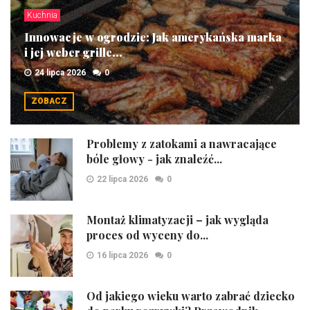
Kuchnia
Innowacje w ogrodzie: Jak amerykańska marka
i jej weber grille...
24 lipca 2026
0
ZOBACZ
Problemy z zatokami a nawracające
bóle głowy - jak znaleźć...
22 lipca 2026
0
Montaż klimatyzacji – jak wygląda
proces od wyceny do...
16 lipca 2026
0
Od jakiego wieku warto zabrać dziecko