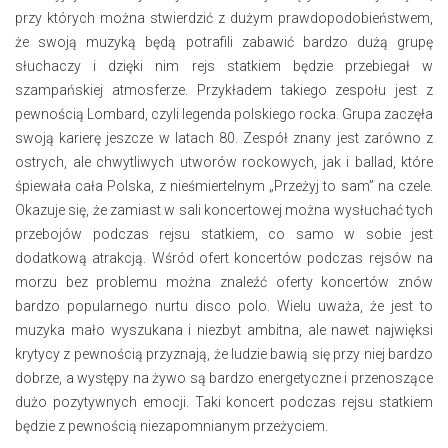
przy których można stwierdzić z dużym prawdopodobieństwem,
że swoją muzyką będą potrafili zabawić bardzo dużą grupę
słuchaczy i dzięki nim rejs statkiem będzie przebiegał w
szampańskiej atmosferze. Przykładem takiego zespołu jest z
pewnością Lombard, czyli legenda polskiego rocka. Grupa zaczęła
swoją karierę jeszcze w latach 80. Zespół znany jest zarówno z
ostrych, ale chwytliwych utworów rockowych, jak i ballad, które
śpiewała cała Polska, z nieśmiertelnym „Przeżyj to sam” na czele.
Okazuje się, że zamiast w sali koncertowej można wysłuchać tych
przebojów podczas rejsu statkiem, co samo w sobie jest
dodatkową atrakcją. Wśród ofert koncertów podczas rejsów na
morzu bez problemu można znaleźć oferty koncertów znów
bardzo popularnego nurtu disco polo. Wielu uważa, że jest to
muzyka mało wyszukana i niezbyt ambitna, ale nawet najwięksi
krytycy z pewnością przyznają, że ludzie bawią się przy niej bardzo
dobrze, a występy na żywo są bardzo energetyczne i przenoszące
dużo pozytywnych emocji. Taki koncert podczas rejsu statkiem
będzie z pewnością niezapomnianym przeżyciem.