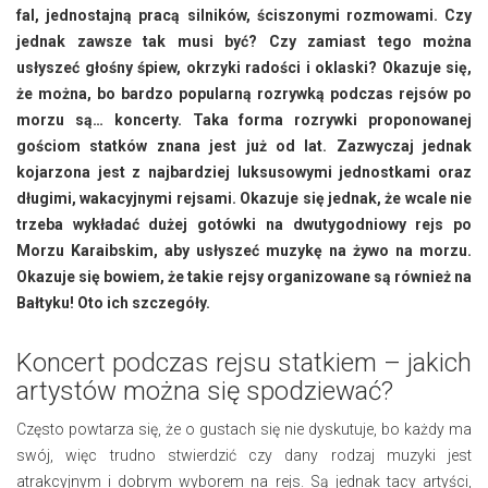
fal, jednostajną pracą silników, ściszonymi rozmowami. Czy
jednak zawsze tak musi być? Czy zamiast tego można
usłyszeć głośny śpiew, okrzyki radości i oklaski? Okazuje się,
że można, bo bardzo popularną rozrywką podczas rejsów po
morzu są… koncerty. Taka forma rozrywki proponowanej
gościom statków znana jest już od lat. Zazwyczaj jednak
kojarzona jest z najbardziej luksusowymi jednostkami oraz
długimi, wakacyjnymi rejsami. Okazuje się jednak, że wcale nie
trzeba wykładać dużej gotówki na dwutygodniowy rejs po
Morzu Karaibskim, aby usłyszeć muzykę na żywo na morzu.
Okazuje się bowiem, że takie rejsy organizowane są również na
Bałtyku! Oto ich szczegóły.
Koncert podczas rejsu statkiem – jakich
artystów można się spodziewać?
Często powtarza się, że o gustach się nie dyskutuje, bo każdy ma
swój, więc trudno stwierdzić czy dany rodzaj muzyki jest
atrakcyjnym i dobrym wyborem na rejs. Są jednak tacy artyści,