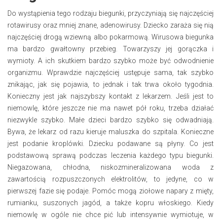
Do wystąpienia tego rodzaju biegunki, przyczyniają się najczęściej
rotawirusy oraz mniej znane, adenowirusy. Dziecko zaraża się nią
najczęściej drogą wziewną albo pokarmową. Wirusowa biegunka
ma bardzo gwałtowny przebieg. Towarzyszy jej gorączka i
wymioty. A ich skutkiem bardzo szybko może być odwodnienie
organizmu. Wprawdzie najczęściej ustępuje sama, tak szybko
znikając, jak się pojawia, to jednak i tak trwa około tygodnia.
Konieczny jest jak najszybszy kontakt z lekarzem. Jeśli jest to
niemowlę, które jeszcze nie ma nawet pół roku, trzeba działać
niezwykle szybko. Małe dzieci bardzo szybko się odwadniają.
Bywa, że lekarz od razu kieruje maluszka do szpitala. Konieczne
jest podanie kroplówki. Dziecku podawane są płyny. Co jest
podstawową sprawą podczas leczenia każdego typu biegunki.
Niegazowana, chłodna, niskozmineralizowana woda z
zawartością rozpuszczonych elektrolitów, to jedyne, co w
pierwszej fazie się podaje. Pomóc mogą ziołowe napary z mięty,
rumianku, suszonych jagód, a także kopru włoskiego. Kiedy
niemowlę w ogóle nie chce pić lub intensywnie wymiotuje, w