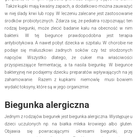
Także kupki mają kwaśny zapach, a dodatkowo można zauważyć
w niej ślady krwi lub ropy. W leczeniu zalecane jest zastosowanie
środków probiotycznych. Zdarza się, że pediatra rozpoznając ten
rodzaj biegunki, może zlecić badanie kału na obecność w nim
bakterii. W tej biegunce prawdopodobna jest terapia
antybiotykowa. A nawet pobyt dziecka w szpitalu. W chorobie nie
podaje się maluszkowi żadnych soków czy też słodzonych
napojów. Wszystko dlatego, że cukier ma właściwości
przyspieszające fermentację, a ta nasila biegunkę. W biegunce
bakteryjnej nie podajemy dziecku preparatów wpływających na jej
zahamowanie. Razem z kupkami niemowlę musi bowiem
wydalić toksyny, które są w jego organizmie.
Biegunka alergiczna
Jednym z rodzajów biegunek jest biegunka alergiczna. Występuje u
dzieci uczulonych np. na białka mleka krowiego albo gluten.
Objawia się powracającymi okresami biegunki, przy