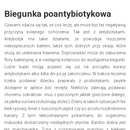
Biegunka poantybiotykowa
Czasami zdarza się tak, że coś leczy, ale może być też negatywną
przyczyną kolejnego schorzenia. Tak jest z antybiotykami.
Antybiotyk ma takie działanie, że powoduje niszczenie
niebezpiecznych bakterii, także tych dobrych przy okazji, które
służą do ułatwiania trawienia. Doprowadzić może do zaburzenia
flory bakteryjnej, a w następnej kolejności do wystąpienia biegunki.
Luźne kupki mogą pojawić się już na początku kuracji
antybiotykami albo kilka dni po jej zakończeniu. W trakcie leczenia
trzeba podawać dziecku preparaty z probiotykami, zwykle
dostępne w aptece bez recepty. Niektórzy zalecają podawać
choremu szkrabowi mus z pieczonych jabłek (pieczone dlatego,
że jabłka surowe rozluźniają stolec). Dobry w takich sytuacjach też
kleik ryżowy, kisiel z suszonych jagód czy po prostu rozdrobnione
banany. Z tymi lekkostrawnymi pokarmami, do organizmu
maluszka dostarczamy niezbędnych płynów. Bardzo dobra jest
też marchwianka. Zupa z rozgotowanej marchwi z kleikiem