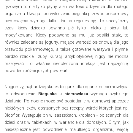
ryżowym to nie tylko płyny, ale i wartość odżywcza dla małego
organizmu. Uwaga - po wyleczeniu biegunki przewód pokarmowy
niemowlęcia wymaga kilku dni na regenerację. To specyficzny
czas, kiedy dziecko powinno pić tylko mleko z piersi lub
modyfikowane. Kiedy podawane są mu już posiłki stałe, to
również zalecane są jogurty, mające wartość osłonową dla jego
przewodu pokarmowego, a także gotowane warzywa i płynne,
bardzo rzadkie zupy. Kuracji antybiotykowej nigdy nie można
przerywać. To właśnie niedoleczona infekcja jest najczęściej
powodem późniejszych powikłań.
Najgorszy, najbardziej skutek biegunki dla organizmu niemowlęcia
to odwodnienie.
Biegunka u niemowlaka
wymaga szybkiego
działania. Pomocne może być posiadanie w domowej apteczce
niektórych leków dostępnych bez recepty, wśród których jest np.
Dicoflor. Występuje on w saszetkach, kroplach - polecanych dla
dzieci oraz w tabletkach, w wariancie dla dorosłych. O tym, jak
niebezpieczne jest odwodnienie malutkiego organizmu, więcej