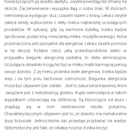
towarzyszącym jej spadku apetytu. Zwykle powstają też zmiany na
skórze. Zaczerwienienie i wysypka dają o sobie znać. W stolcach
niemowlęcia występuje śluz, czasem razem z krwią. Lekarz zwykle
zaleca wtedy wykluczenie z diety malca najbardziej uczulających
produktów. W sytuacji, gdy są karmione butelką, trzeba będzie
spróbować podać inną mieszankę mleka modyfikowanego, która
przeznaczona jest specjalnie dla alergików. Lekarz zwykle pomoże
w tej decyzji. Kolejna rzecz, jaką prawdopodobnie zaleci w
przypadku biegunki alergicznej pediatra, to dieta eliminacyjna.
Uczulające składniki mogą też być w mleku matki karmiącej piersią
swoje dziecko. Z jej menu przenika wiele alergenów, trzeba będzie
więc i na tym polu zachować ostrożność. Biegunka alergiczna
może być objawem tzw. celiakii. Jest to zaburzenie trawienia, które
związane jest z nietolerancją glutenu. Kupki niemowlęcia w takich
wypadkach odznaczają się obfitością. Są błyszczące od śluzu i
znajdują się w nich niestrawione resztki pokarmu.
Charakterystycznym objawem jest to, że dziecko ma nienaturalnie
duży brzuszek. Jednocześnie zaś przestaje przybierać na wadze.
Optymistyczny jest fakt, że celiakię można i trzeba leczyć.