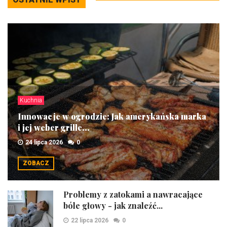
Kuchnia
Innowacje w ogrodzie: Jak amerykańska marka
i jej weber grille...
24 lipca 2026
0
ZOBACZ
Problemy z zatokami a nawracające
bóle głowy - jak znaleźć...
22 lipca 2026
0