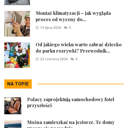
Montaż klimatyzacji – jak wygląda
proces od wyceny do...
16 lipca 2026
0
Od jakiego wieku warto zabrać dziecko
do parku rozrywki? Przewodnik...
22 czerwca 2026
0
NA TOPIE
Polacy zaprojektują samochodowy fotel
przyszłości
Można zamieszkać na jeziorze. Te domy