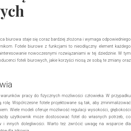
wych
aca biurowa staje się coraz bardziej złożona i wymaga odpowiedniego
nikom. Fotele biurowe z funkcjami to nieodłączny element każdego
interesowanie nowoczesnymi rozwiązaniami w tej dziedzinie. W tym
oducenci foteli biurowych, jakie korzyści niosą ze sobą te zmiany oraz
wia
warunków pracy do fizycznych możliwości człowieka. W przypadku
 rolę. Współczesne fotele projektowane są tak, aby zminimalizować
iem. Wiele modeli oferuje możliwość regulacji wysokości, głębokości
u każdy użytkownik może dostosować fotel do własnych potrzeb, co
w i innych dolegliwości. Warto też zwrócić uwagę na wsparcie dla
otne dla zdrowia.