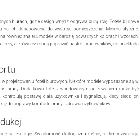
ych biurach, gdzie design wnętrz odgrywa dużą rolę. Fotele biurowe
a na ich dopasowanie do wystroju pomieszczenia. Minimalistyczne,
żna również znaleźć modele w bardziej odważnych kolorach i wzorach.
ek firmy, ale również mogą poprawić nastrój pracowników, co przekłada
ortu
ż w projektowaniu foteli biurowych. Niektóre modele wyposażone są w
czas pracy. Dodatkowo fotel z wbudowanym ogrzewaniem może być
re kontrolują postawę ciała użytkownika i sygnalizują, kiedy siedzi on
 się do poprawy komfortu pracy i zdrowia użytkowników.
dukcji
gę na ekologię. Świadomość ekologiczna rośnie, a klienci zwracają