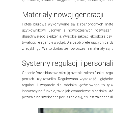
Materiały nowej generacji
Fotele biurowe wykonywane są z różnorodnych materi
użytkownikowi. Jednym z nowoczesnych rozwiązań s
długotrwałego siedzenia. Wysokiej jakości ekoskóra czy
trwałość i elegancki wygląd. Dla osób preferujących bar
z recyklingu. Warto dodać, że nowoczesne materiały są r
Systemy regulacji i personali
Obecnie fotele biurowe oferują szeroki zakres funkcji reg
potrzeb użytkownika. Regulowana wysokość i głębokość
regulacji i wsparcie dla odcinka lędźwiowego to tylk
innowacyjne funkcje, takie jak dynamiczne siedziska, k
pozwala na swobodne poruszanie się, co jest zalecane d