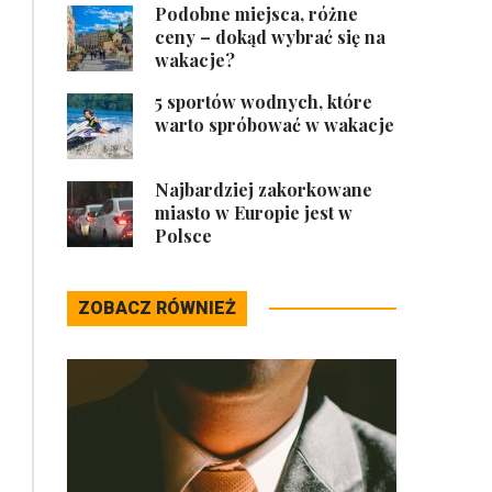
Podobne miejsca, różne
ceny – dokąd wybrać się na
wakacje?
5 sportów wodnych, które
warto spróbować w wakacje
Najbardziej zakorkowane
miasto w Europie jest w
Polsce
ZOBACZ RÓWNIEŻ