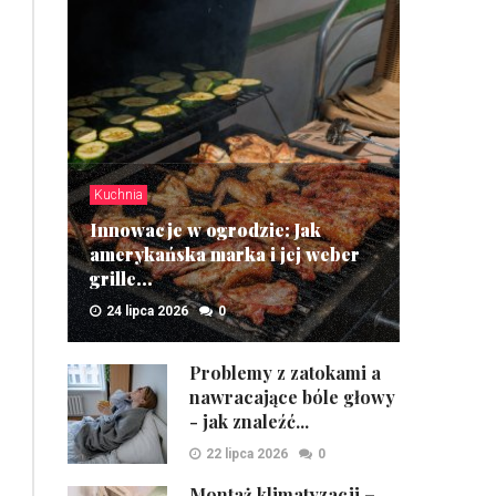
Kuchnia
Innowacje w ogrodzie: Jak
amerykańska marka i jej weber
grille...
24 lipca 2026
0
ZOBACZ
Problemy z zatokami a
nawracające bóle głowy
- jak znaleźć...
22 lipca 2026
0
Montaż klimatyzacji –