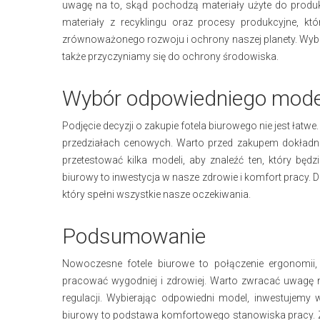
uwagę na to, skąd pochodzą materiały użyte do produk
materiały z recyklingu oraz procesy produkcyjne, k
zrównoważonego rozwoju i ochrony naszej planety. Wybier
także przyczyniamy się do ochrony środowiska.
Wybór odpowiedniego mode
Podjęcie decyzji o zakupie fotela biurowego nie jest łatw
przedziałach cenowych. Warto przed zakupem dokładnie 
przetestować kilka modeli, aby znaleźć ten, który będz
biurowy to inwestycja w nasze zdrowie i komfort pracy. 
który spełni wszystkie nasze oczekiwania.
Podsumowanie
Nowoczesne fotele biurowe to połączenie ergonomii,
pracować wygodniej i zdrowiej. Warto zwracać uwagę na
regulacji. Wybierając odpowiedni model, inwestujemy 
biurowy to podstawa komfortowego stanowiska pracy.