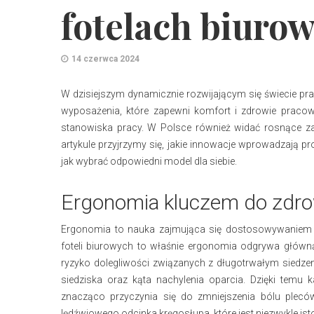
fotelach biuro
14 czerwca 2024
W dzisiejszym dynamicznie rozwijającym się świecie pr
wyposażenia, które zapewni komfort i zdrowie pracow
stanowiska pracy. W Polsce również widać rosnące za
artykule przyjrzymy się, jakie innowacje wprowadzają pr
jak wybrać odpowiedni model dla siebie.
Ergonomia kluczem do zdro
Ergonomia to nauka zajmująca się dostosowywaniem 
foteli biurowych to właśnie ergonomia odgrywa główną
ryzyko dolegliwości związanych z długotrwałym siedzen
siedziska oraz kąta nachylenia oparcia. Dzięki tem
znacząco przyczynia się do zmniejszenia bólu plecó
lędźwiowego odcinka kręgosłupa, które jest niezwykle ist