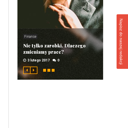
Napisz do naszej redakcji
Finanse
Nie tylko zarobki. Dlaczego
zmieniamy prace?
3 lutego 2017
0