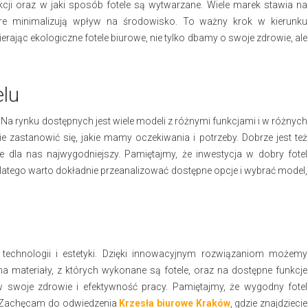
cji oraz w jaki sposób fotele są wytwarzane. Wiele marek stawia na
tóre minimalizują wpływ na środowisko. To ważny krok w kierunku
ając ekologiczne fotele biurowe, nie tylko dbamy o swoje zdrowie, ale
lu
e. Na rynku dostępnych jest wiele modeli z różnymi funkcjami i w różnych
zastanowić się, jakie mamy oczekiwania i potrzeby. Dobrze jest też
ie dla nas najwygodniejszy. Pamiętajmy, że inwestycja w dobry fotel
Dlatego warto dokładnie przeanalizować dostępne opcje i wybrać model,
 technologii i estetyki. Dzięki innowacyjnym rozwiązaniom możemy
 materiały, z których wykonane są fotele, oraz na dostępne funkcje
w swoje zdrowie i efektywność pracy. Pamiętajmy, że wygodny fotel
 Zachęcam do odwiedzenia
Krzesła biurowe Kraków
, gdzie znajdziecie