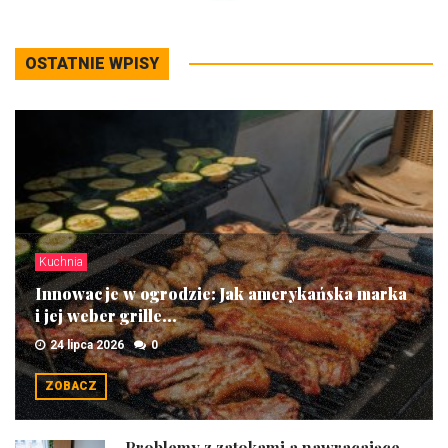
OSTATNIE WPISY
Kuchnia
Innowacje w ogrodzie: Jak amerykańska marka
i jej weber grille...
24 lipca 2026
0
ZOBACZ
Problemy z zatokami a nawracające