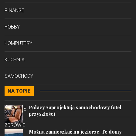
FINANSE
HOBBY
KOMPUTERY
KUCHNIA
SAMOCHODY
NA TOPIE
STYL
Polacy zaprojektują samochodowy fotel
PODRÓŻE
przyszłości
ZDROWIE
Można zamieszkać na jeziorze. Te domy