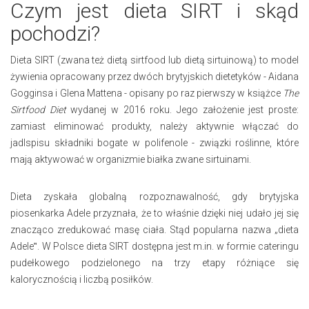
Czym jest dieta SIRT i skąd
pochodzi?
Dieta SIRT (zwana też dietą sirtfood lub dietą sirtuinową) to model
żywienia opracowany przez dwóch brytyjskich dietetyków - Aidana
Gogginsa i Glena Mattena - opisany po raz pierwszy w książce
The
Sirtfood Diet
wydanej w 2016 roku. Jego założenie jest proste:
zamiast eliminować produkty, należy aktywnie włączać do
jadlspisu składniki bogate w polifenole - związki roślinne, które
mają aktywować w organizmie białka zwane sirtuinami.
Dieta zyskała globalną rozpoznawalność, gdy brytyjska
piosenkarka Adele przyznała, że to właśnie dzięki niej udało jej się
znacząco zredukować masę ciała. Stąd popularna nazwa „dieta
Adele‟. W Polsce dieta SIRT dostępna jest m.in. w formie cateringu
pudełkowego podzielonego na trzy etapy różniące się
kalorycznością i liczbą posiłków.