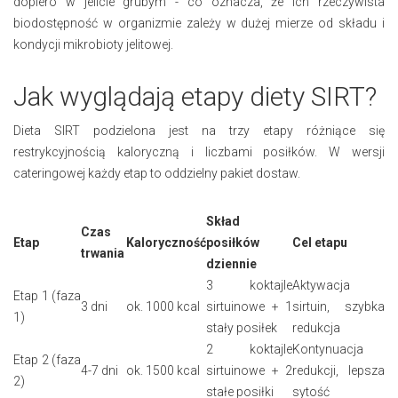
dopiero w jelicie grubym - co oznacza, że ich rzeczywista
biodostępność w organizmie zależy w dużej mierze od składu i
kondycji mikrobioty jelitowej.
Jak wyglądają etapy diety SIRT?
Dieta SIRT podzielona jest na trzy etapy różniące się
restrykcyjnością kaloryczną i liczbami posiłków. W wersji
cateringowej każdy etap to oddzielny pakiet dostaw.
Skład
Czas
Etap
Kaloryczność
posiłków
Cel etapu
trwania
dziennie
3 koktajle
Aktywacja
Etap 1 (faza
3 dni
ok. 1000 kcal
sirtuinowe + 1
sirtuin, szybka
1)
stały posiłek
redukcja
2 koktajle
Kontynuacja
Etap 2 (faza
4-7 dni
ok. 1500 kcal
sirtuinowe + 2
redukcji, lepsza
2)
stałe posiłki
sytość