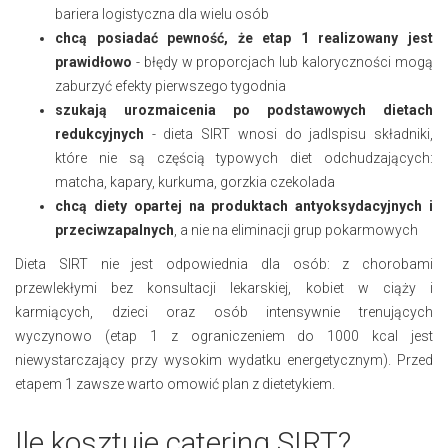
bariera logistyczna dla wielu osób
chcą posiadać pewność, że etap 1 realizowany jest
prawidłowo
- błędy w proporcjach lub kaloryczności mogą
zaburzyć efekty pierwszego tygodnia
szukają urozmaicenia po podstawowych dietach
redukcyjnych
- dieta SIRT wnosi do jadlspisu składniki,
które nie są częścią typowych diet odchudzających:
matcha, kapary, kurkuma, gorzkia czekolada
chcą diety opartej na produktach antyoksydacyjnych i
przeciwzapalnych
, a nie na eliminacji grup pokarmowych
Dieta SIRT nie jest odpowiednia dla osób: z chorobami
przewlekłymi bez konsultacji lekarskiej, kobiet w ciąży i
karmiących, dzieci oraz osób intensywnie trenujących
wyczynowo (etap 1 z ograniczeniem do 1000 kcal jest
niewystarczający przy wysokim wydatku energetycznym). Przed
etapem 1 zawsze warto omowić plan z dietetykiem.
Ile kosztuje catering SIRT?