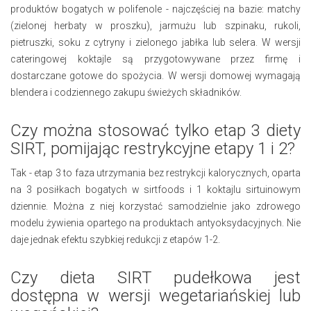
produktów bogatych w polifenole - najczęściej na bazie: matchy
(zielonej herbaty w proszku), jarmużu lub szpinaku, rukoli,
pietruszki, soku z cytryny i zielonego jabłka lub selera. W wersji
cateringowej koktajle są przygotowywane przez firmę i
dostarczane gotowe do spożycia. W wersji domowej wymagają
blendera i codziennego zakupu świeżych składników.
Czy można stosować tylko etap 3 diety
SIRT, pomijając restrykcyjne etapy 1 i 2?
Tak - etap 3 to faza utrzymania bez restrykcji kalorycznych, oparta
na 3 posiłkach bogatych w sirtfoods i 1 koktajlu sirtuinowym
dziennie. Można z niej korzystać samodzielnie jako zdrowego
modelu żywienia opartego na produktach antyoksydacyjnych. Nie
daje jednak efektu szybkiej redukcji z etapów 1-2.
Czy dieta SIRT pudełkowa jest
dostępna w wersji wegetariańskiej lub