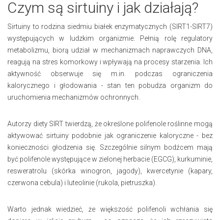
Czym są sirtuiny i jak działają?
Sirtuiny to rodzina siedmiu białek enzymatycznych (SIRT1-SIRT7)
występujących w ludzkim organizmie. Pełnią rolę regulatory
metabolizmu, biorą udział w mechanizmach naprawczych DNA,
reagują na stres komorkowy i wpływają na procesy starzenia. Ich
aktywność obserwuje się m.in. podczas ograniczenia
kalorycznego i głodowania - stan ten pobudza organizm do
uruchomienia mechanizmów ochronnych.
Autorzy diety SIRT twierdzą, że określone polifenole roślinne mogą
aktywować sirtuiny podobnie jak ograniczenie kaloryczne - bez
konieczności głodzenia się. Szczególnie silnym bodźcem mają
być polifenole występujące w zielonej herbacie (EGCG), kurkuminie,
resweratrolu (skórka winogron, jagody), kwercetynie (kapary,
czerwona cebula) i luteolinie (rukola, pietruszka).
Warto jednak wiedzieć, że większość polifenoli wchłania się