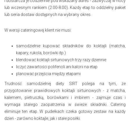
i dostarcza je codziennie pod wskazany adres - zazwyczaj w nocy
lub wczesnym rankiem (2:00-8:00). Każdy etap to oddzielny pakiet
lub seria dostaw dostępnych na wybrany okres.
W wersji cateringowej klient nie musi:
samodzielnie kupować składników do koktajli (matcha,
kapary, rukola, borówki itp.)
blendować koktajli sirtuinowych trzy razy dziennie
liczyć zawartości polifenoli ani kalorii na etap
planować przejścia między etapami
Trudność samodzielnej diety SIRT polega na tym, że
przygotowanie prawidłowych koktajli sirtuinowych - z matcha,
kalemem, pietruszką, borówkami i imbirem - zajmuje czas i
wymaga stałego zaopatrzenia w świeże składniki. Catering
eliminuje ten etap. W pudełkach czeka gotowy zestaw na każdy
dzień - zarówno koktajle, jak i stałe posiłki.