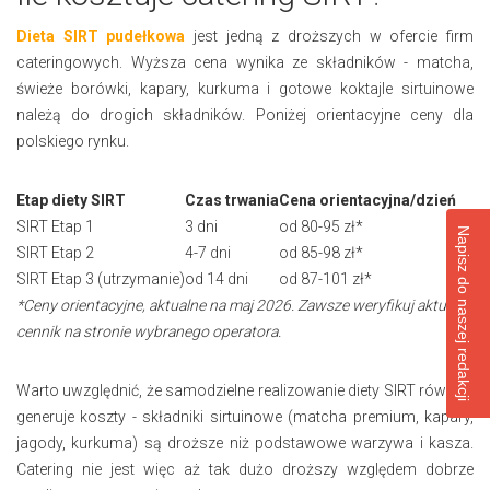
Dieta SIRT pudełkowa
jest jedną z droższych w ofercie firm
cateringowych. Wyższa cena wynika ze składników - matcha,
świeże borówki, kapary, kurkuma i gotowe koktajle sirtuinowe
należą do drogich składników. Poniżej orientacyjne ceny dla
polskiego rynku.
Etap diety SIRT
Czas trwania
Cena orientacyjna/dzień
SIRT Etap 1
3 dni
od 80-95 zł*
Napisz do naszej redakcji
SIRT Etap 2
4-7 dni
od 85-98 zł*
SIRT Etap 3 (utrzymanie)
od 14 dni
od 87-101 zł*
*Ceny orientacyjne, aktualne na maj 2026. Zawsze weryfikuj aktualny
cennik na stronie wybranego operatora.
Warto uwzględnić, że samodzielne realizowanie diety SIRT również
generuje koszty - składniki sirtuinowe (matcha premium, kapary,
jagody, kurkuma) są droższe niż podstawowe warzywa i kasza.
Catering nie jest więc aż tak dużo droższy względem dobrze