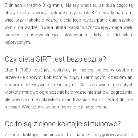
7 dniach - średnio 3 kg mniej. Należy wiedzieć, że duża część tej
utraty to utrata wody - glikogen trzyma ok. 3-4 g wody na gram,
więc przy niskokalorycznej diecie jego wyczerpanie daje szybkie
wyniki na wadze. Trwała utrata tkanki tłuszczowej wymaga wielu
tygodni konsekwentnego stosowania diety z deficytem
kalorycznym.
Czy dieta SIRT jest bezpieczna?
Etap 1 (1000 kcal) jest restrykcyjny i nie jest polecany osobom
przewlekle chorym, kobietom w ciąży i karmiącym, dzieciom ani
osobom intensywnie trenującym. Dla zdrowych dorosłych
krótkoterminowe ograniczenie kaloryczne nie stanowi zagrożenia,
ale powinno mieć określony czas trwania - etap 1 trwa 3 dni, nie
miesiąc. Wydłużanie go samowolnie jest niezalecane.
Co to są zielone koktajle sirtuinowe?
Zielone koktajle sirtuinowe to napoje przygotowywane z