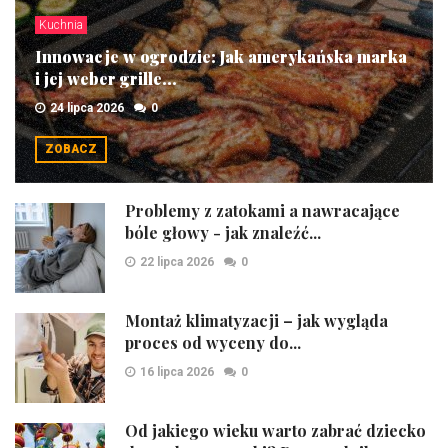
Kuchnia
Innowacje w ogrodzie: Jak amerykańska marka
i jej weber grille...
24 lipca 2026
0
ZOBACZ
Problemy z zatokami a nawracające
bóle głowy - jak znaleźć...
22 lipca 2026
0
Montaż klimatyzacji – jak wygląda
proces od wyceny do...
16 lipca 2026
0
Od jakiego wieku warto zabrać dziecko