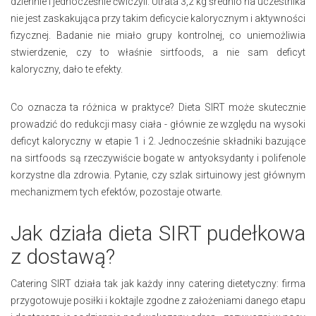
dziennie i jednocześnie ćwiczyli. Utrata 3,2 kg średnio na uczestnika
nie jest zaskakująca przy takim deficycie kalorycznym i aktywności
fizycznej. Badanie nie miało grupy kontrolnej, co uniemożliwia
stwierdzenie, czy to właśnie sirtfoods, a nie sam deficyt
kaloryczny, dało te efekty.
Co oznacza ta różnica w praktyce? Dieta SIRT może skutecznie
prowadzić do redukcji masy ciała - głównie ze względu na wysoki
deficyt kaloryczny w etapie 1 i 2. Jednocześnie składniki bazujące
na sirtfoods są rzeczywiście bogate w antyoksydanty i polifenole
korzystne dla zdrowia. Pytanie, czy szlak sirtuinowy jest głównym
mechanizmem tych efektów, pozostaje otwarte.
Jak działa dieta SIRT pudełkowa
z dostawą?
Catering SIRT działa tak jak każdy inny catering dietetyczny: firma
przygotowuje posiłki i koktajle zgodne z założeniami danego etapu