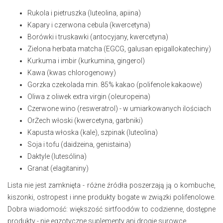
Rukola i pietruszka (luteolina, apiina)
Kapary i czerwona cebula (kwercetyna)
Borówki i truskawki (antocyjany, kwercetyna)
Zielona herbata matcha (EGCG, galusan epigallokatechiny)
Kurkuma i imbir (kurkumina, gingerol)
Kawa (kwas chlorogenowy)
Gorzka czekolada min. 85% kakao (polifenole kakaowe)
Oliwa z oliwek extra virgin (oleuropeina)
Czerwone wino (resweratrol) - w umiarkowanych ilościach
OrŻech włoski (kwercetyna, garbniki)
Kapusta włoska (kale), szpinak (luteolina)
Soja i tofu (daidzeina, genistaina)
Daktyle (lutesólina)
Granat (elagitaniny)
Lista nie jest zamknięta - różne źródła poszerzają ją o kombuche,
kiszonki, ostropest i inne produkty bogate w związki polifenolowe.
Dobra wiadomość: większość sirtfoodów to codzienne, dostępne
produkty - nie egzotyczne suplementy ani drogie surowce.