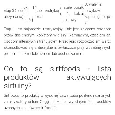
Utrwalenie
ok. 14
3 stałe posiłki
Etap 3 (faza
bez restrykcji
nawyków,
dni i
+ 1 koktajl
utrzymania)
kcal
zapobieganie jo-
dłużej
sirtuinowy
jo
Etap 1 jest najbardziej restrykcyjny i nie jest zalecany osobom
przewlekle chorym, kobietom w ciąży i karmiącym, dzieciom ani
osobom intensywnie trenującym. Przed jego rozpoczęciem warto
skonsultować się z dietetykiem, zwłaszcza przy wcześniejszych
problemach z metabolizmem lub odchudzaniem.
Co to są sirtfoods - lista
produktów aktywujących
sirtuiny?
Sirtfoods to produkty o wysokiej zawartości polifenoli uznaných
za aktywatory sirtuin. Goggins i Matten wyodrębnili 20 produktów
uznanych za „główne sirtfoods‟: