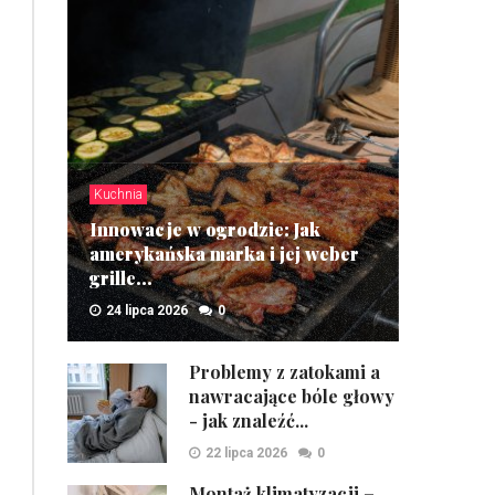
Kuchnia
Innowacje w ogrodzie: Jak
amerykańska marka i jej weber
grille...
24 lipca 2026
0
ZOBACZ
Problemy z zatokami a
nawracające bóle głowy
- jak znaleźć...
22 lipca 2026
0
Montaż klimatyzacji –