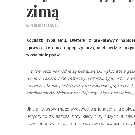
zimą
4 listopada 2016
Kożuszki typu emu, sweterki z brokatowym napise
sprawią, że nasz najlepszy przyjaciel będzie przy
właściciele psów.
- W tym sezonie modne są bezrękawniki wykonane z gęsieg
ruchów. Lakierowane materiały, kożuszki typu emu, sw
Pierwsze ubranie pieska należy mu zakładać, gdy ma ok. 6 
kombinezonów. Najpierw coś lżejszego: bluza bawełniana, c
Ubieranie psów może wydawać się fanaberią, ale okazuj
Dotyczy to zwłaszcza zimy, kiedy przy dużych, a naw
czworonogów i zakupić im chociażby odpowiednie buty. Ni