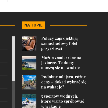
NA TOPIE
Polacy zaprojektują
samochodowy fotel
przyszłości
Można zamieszkać na
jeziorze. Te domy
unoszą się na wodzie
Podobne miejsca, różne
ceny – dokąd wybrać się
na wakacje?
5 sportów wodnych,
które warto spróbować
w wakacje