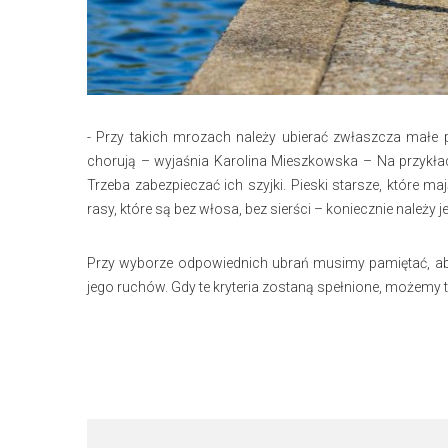
- Przy takich mrozach należy ubierać zwłaszcza małe pi
chorują – wyjaśnia Karolina Mieszkowska – Na przykład p
Trzeba zabezpieczać ich szyjki. Pieski starsze, które m
rasy, które są bez włosa, bez sierści – koniecznie należy je
Przy wyborze odpowiednich ubrań musimy pamiętać, aby 
jego ruchów. Gdy te kryteria zostaną spełnione, możemy