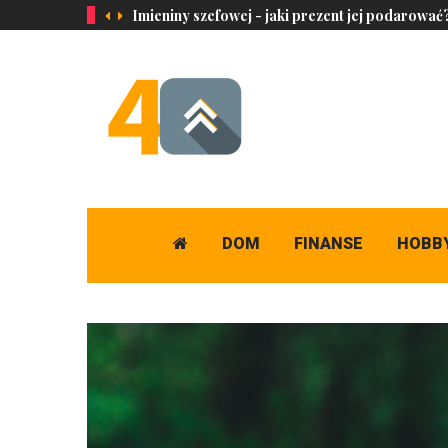
Imieniny szefowej - jaki prezent jej podarować
DOM
FINANSE
HOBB