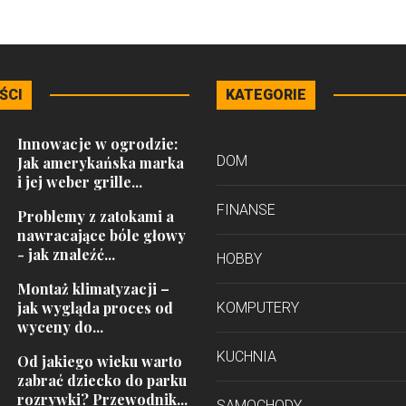
ŚCI
KATEGORIE
Innowacje w ogrodzie:
DOM
Jak amerykańska marka
i jej weber grille...
FINANSE
Problemy z zatokami a
nawracające bóle głowy
- jak znaleźć...
HOBBY
Montaż klimatyzacji –
jak wygląda proces od
KOMPUTERY
wyceny do...
KUCHNIA
Od jakiego wieku warto
zabrać dziecko do parku
rozrywki? Przewodnik...
SAMOCHODY