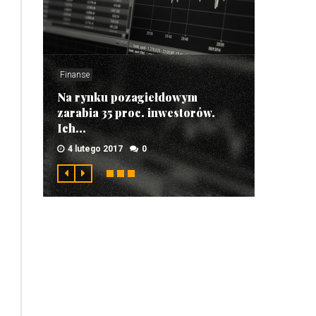
Finanse
Na rynku pozagiełdowym
zarabia 35 proc. inwestorów.
Ich...
4 lutego 2017
0