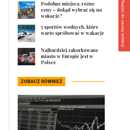
Napisz do naszej redakcji
Podobne miejsca, różne
ceny – dokąd wybrać się na
wakacje?
5 sportów wodnych, które
warto spróbować w wakacje
Najbardziej zakorkowane
miasto w Europie jest w
Polsce
ZOBACZ RÓWNIEŻ