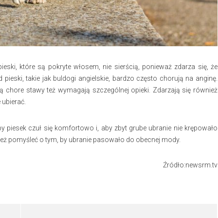
eski, które są pokryte włosem, nie sierścią, ponieważ zdarza się, że
ieski, takie jak buldogi angielskie, bardzo często chorują na anginę.
ają chore stawy też wymagają szczególnej opieki. Zdarzają się również
 ubierać.
piesek czuł się komfortowo i, aby zbyt grube ubranie nie krępowało
 też pomyśleć o tym, by ubranie pasowało do obecnej mody.
Źródło:newsrm.tv