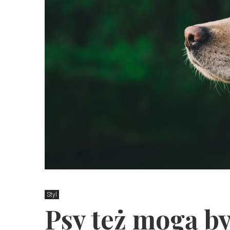
Styl
Psy też mogą b