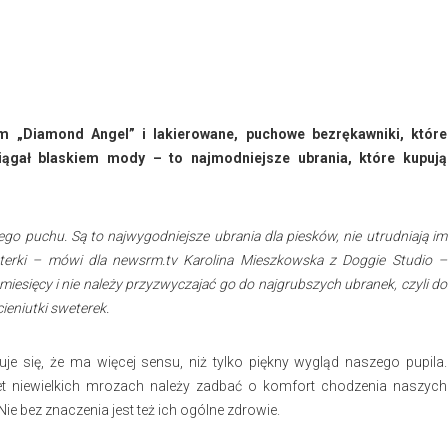
m „Diamond Angel” i lakierowane, puchowe bezrękawniki, które
ciągał blaskiem mody – to najmodniejsze ubrania, które kupują
o puchu. Są to najwygodniejsze ubrania dla piesków, nie utrudniają im
eterki – mówi dla newsrm.tv Karolina Mieszkowska z Doggie Studio –
miesięcy i nie należy przyzwyczajać go do najgrubszych ubranek, czyli do
ieniutki sweterek.
e się, że ma więcej sensu, niż tylko piękny wygląd naszego pupila.
et niewielkich mrozach należy zadbać o komfort chodzenia naszych
e bez znaczenia jest też ich ogólne zdrowie.