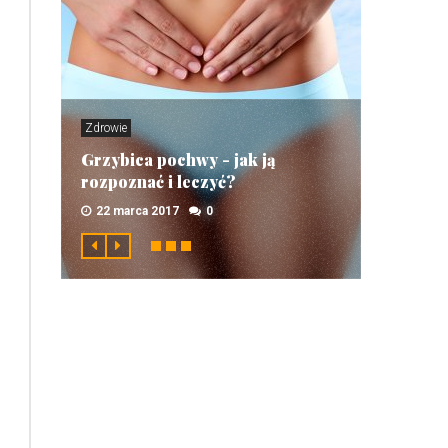
Zdrowie
Grzybica pochwy - jak ją
rozpoznać i leczyć?
22 marca 2017
0