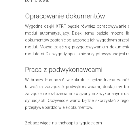
komfortowa.
Opracowanie dokumentów
Wygodne dzięki XTRF będzie również opracowywanie d
moduł automatyzujący. Dzięki temu będzie można lic
dokumentów zostanie połączone z ich wygodnym przep
moduł. Można zająć się przygotowywaniem dokumentów
modułami. Dla wygody specjalnie przygotowywane jest ro
Praca z podwykonawcami
W branży tłumaczeń wielokrotnie będzie trzeba wspó
łatwością zarządzać podwykonawcami, dostajemy bow
zarządzenie rozliczeniami związanymi z wykonanymi usł
sytuacjach. Oczywiście warto będzie skorzystać z tego
przepływa bardzo wiele dokumentów.
Zobacz więcej na:
thehospitalityguide.com