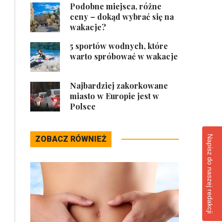
Podobne miejsca, różne
ceny – dokąd wybrać się na
wakacje?
5 sportów wodnych, które
warto spróbować w wakacje
Najbardziej zakorkowane
miasto w Europie jest w
Polsce
Napisz do naszej redakcji
ZOBACZ RÓWNIEŻ