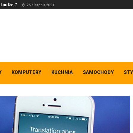
ć budżet?
26 sierpnia 2021
Y
KOMPUTERY
KUCHNIA
SAMOCHODY
STY