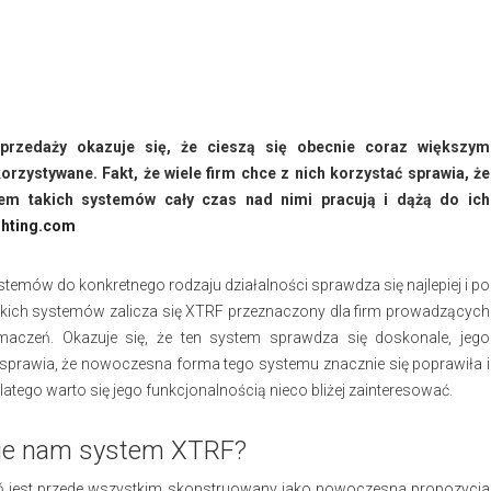
sprzedaży okazuje się, że cieszą się obecnie coraz większym
rzystywane. Fakt, że wiele firm chce z nich korzystać sprawia, że
iem takich systemów cały czas nad nimi pracują i dążą do ich
ghting.com
temów do konkretnego rodzaju działalności sprawdza się najlepiej i po
takich systemów zalicza się XTRF przeznaczony dla firm prowadzących
aczeń. Okazuje się, że ten system sprawdza się doskonale, jego
ty sprawia, że nowoczesna forma tego systemu znacznie się poprawiła i
latego warto się jego funkcjonalnością nieco bliżej zainteresować.
aje nam system XTRF?
ń jest przede wszystkim skonstruowany jako nowoczesna propozycja