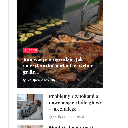
Kuchnia
Innowacje w ogrodzie: Jak
amerykańska marka i jej weber
grille...
24 lipca 2026
0
ZOBACZ
Problemy z zatokami a
nawracające bóle głowy
- jak znaleźć...
22 lipca 2026
0
Montaż klimatyzacji –