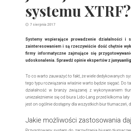
systemu XTRF?
7 sierpnia 2017
Systemy wspierające prowadzenie działalności i 
zainteresowaniem i są rzeczywiście dość chętnie wyko
firmy informatyczne zajmujące się przygotowywan
udoskonalenia. Sprawdź opinie ekspertów z
junyuanli
To co warto zauważyć to fakt, że wiele dedykowanych sys
tego typu rozwiązania właśnie warto będzie sięgać. Do 
działalność w branży związanej z wykonywaniem tłum
uniezależnienie się od biura Lido-Lang przed kilkoma la
jest on ogólnie dostępny dla wszystkich biur tłumaczeń, d
Jakie możliwości zastosowania d
Przygotowany system do zarządzania biurem tłumacze