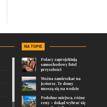
NA TOPIE
Polacy zaprojektują
samochodowy fotel
przyszłości
Można zamieszkać na
jeziorze. Te domy
unoszą się na wodzie
Podobne miejsca, różne
ceny – dokąd wybrać się