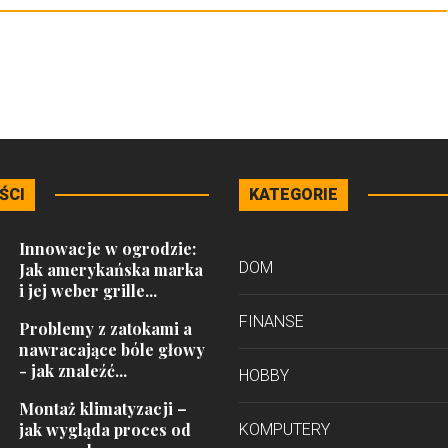
ŚCI
KATEGORIE
Innowacje w ogrodzie:
DOM
Jak amerykańska marka
i jej weber grille...
FINANSE
Problemy z zatokami a
nawracające bóle głowy
- jak znaleźć...
HOBBY
Montaż klimatyzacji –
jak wygląda proces od
KOMPUTERY