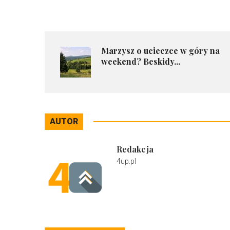
​Marzysz o ucieczce w góry na
weekend? Beskidy...
AUTOR
Redakcja
4up.pl