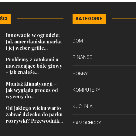
ŚCI
KATEGORIE
Innowacje w ogrodzie:
DOM
Jak amerykańska marka
i jej weber grille...
FINANSE
Problemy z zatokami a
nawracające bóle głowy
- jak znaleźć...
HOBBY
Montaż klimatyzacji –
jak wygląda proces od
KOMPUTERY
wyceny do...
KUCHNIA
Od jakiego wieku warto
zabrać dziecko do parku
rozrywki? Przewodnik...
SAMOCHODY