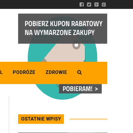
DZISIAJ
Piątek
,
07 - 08 - 2026
L
PODRÓŻE
ZDROWIE
OSTATNIE WPISY