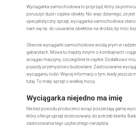
Wyciągarka samochodowa to przyrząd, który za pomocą
poruszyć duże i ciężkie obiekty. Nic więc dziwnego, że jes
specjalistyczny sprzęt, wyciągarka samochodowa stanow
nam się np. do usuwania obiektów na drodze, by móc bez
Obecnie wyciągarki samochodowe wiodą prym w radzeni
gabarytach. Mowa tu między innymi o kombajnach i ciągni
wciągać maszyny, szczególnie te ciężkie. Dodatkowo moż
pojazdy przemysłowo-budowlane. Zastosowanie wyciąg
wyciąganiu łodzi. Więcej informacji o tym, kiedy jesz
tutaj. To mały sprzęt o wielkiej mocy.
Wyciągarka niejedno ma imię
Nie bez powodu producenci wciąż poszerzają gamę wyc
który oferuje sprzęt dostosowany do potrzeb klienta. Ba
zastosowania tego użytecznego narzędzia.