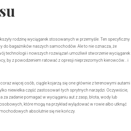
ysu
kszyły rodzinę wyciągarek stosowanych w przemyśle. Ten specyficzny
cy do bagażników naszych samochodów. Ale to nie oznacza, że
wój technologii i nowszych rozwiązań umożliwił stworzenie wyciągarek
, by z powodzeniem ratować z opresji nieprzezornych kierowców... i
raz więcej osób, ciągle kojarzą się one głównie z terenowymi autami
lko niewielka część zastosowań tych sprytnych narzędzi. Oczywiście,
a zadanie pomagać w wyciąganiu aut z zasp, błota, wody lub
 osobowych, które mogą na przykład wylądować w rowie albo utknąć
amochodowych absolutnie się nie kończy.