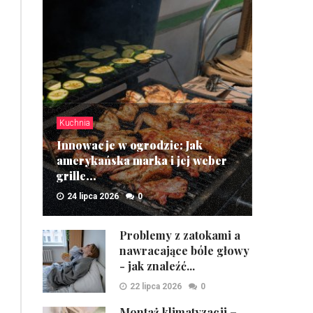
Kuchnia
Innowacje w ogrodzie: Jak
amerykańska marka i jej weber
grille...
24 lipca 2026
0
ZOBACZ
Problemy z zatokami a
nawracające bóle głowy
- jak znaleźć...
22 lipca 2026
0
Montaż klimatyzacji –