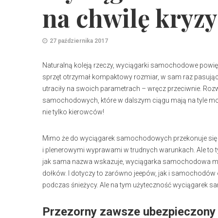
na chwilę kryz
27 października 2017
Naturalną koleją rzeczy, wyciągarki samochodowe powię
sprzęt otrzymał kompaktowy rozmiar, w sam raz pasują
utraciły na swoich parametrach – wręcz przeciwnie. Roz
samochodowych, które w dalszym ciągu mają na tyle mocy
nie tylko kierowców!
Mimo że do wyciągarek samochodowych przekonuje się co
i plenerowymi wyprawami w trudnych warunkach. Ale to ty
jak sama nazwa wskazuje, wyciągarka samochodowa ma z
dołków. I dotyczy to zarówno jeepów, jak i samochodów
podczas śnieżycy. Ale na tym użyteczność wyciągarek s
Przezorny zawsze ubezpieczony