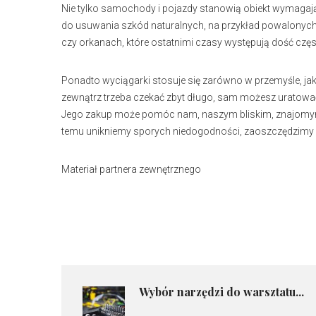
Nie tylko samochody i pojazdy stanowią obiekt wymagający
do usuwania szkód naturalnych, na przykład powalonych 
czy orkanach, które ostatnimi czasy występują dość częs
Ponadto wyciągarki stosuje się zarówno w przemyśle, jak
zewnątrz trzeba czekać zbyt długo, sam możesz uratować
Jego zakup może pomóc nam, naszym bliskim, znajomym,
temu unikniemy sporych niedogodności, zaoszczędzimy w
Materiał partnera zewnętrznego
​Wybór narzędzi do warsztatu...