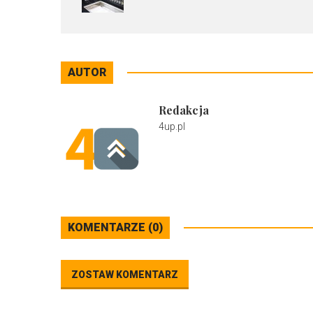
AUTOR
Redakcja
4up.pl
KOMENTARZE (0)
ZOSTAW KOMENTARZ