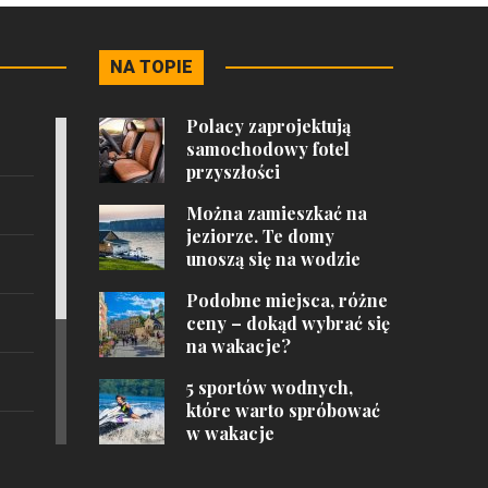
NA TOPIE
Polacy zaprojektują
samochodowy fotel
przyszłości
Można zamieszkać na
jeziorze. Te domy
unoszą się na wodzie
Podobne miejsca, różne
ceny – dokąd wybrać się
na wakacje?
5 sportów wodnych,
które warto spróbować
w wakacje