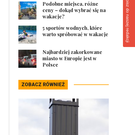
Napisz do naszej redakcji
Podobne miejsca, różne
ceny – dokąd wybrać się na
wakacje?
5 sportów wodnych, które
warto spróbować w wakacje
Najbardziej zakorkowane
miasto w Europie jest w
Polsce
ZOBACZ RÓWNIEŻ