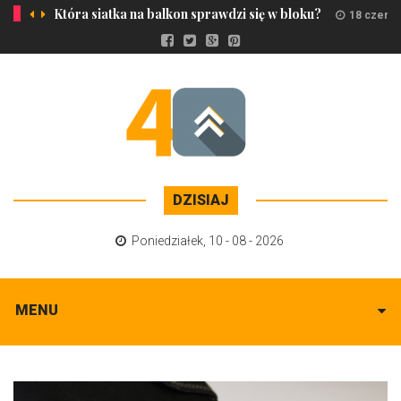
Która siatka na balkon sprawdzi się w bloku?
18 czerw
DZISIAJ
Poniedziałek
,
10 - 08 - 2026
MENU