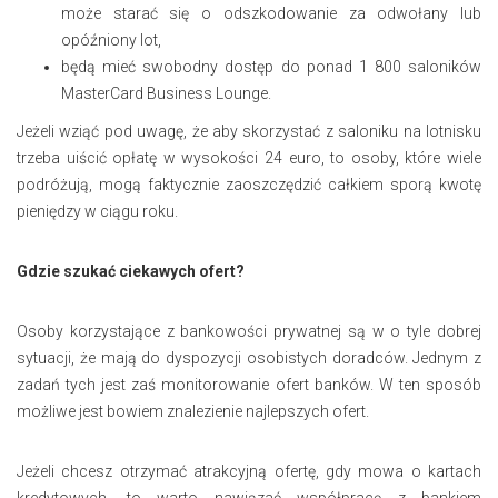
może starać się o odszkodowanie za odwołany lub
opóźniony lot,
będą mieć swobodny dostęp do ponad 1 800 saloników
MasterCard Business Lounge.
Jeżeli wziąć pod uwagę, że aby skorzystać z saloniku na lotnisku
trzeba uiścić opłatę w wysokości 24 euro, to osoby, które wiele
podróżują, mogą faktycznie zaoszczędzić całkiem sporą kwotę
pieniędzy w ciągu roku.
Gdzie szukać ciekawych ofert?
Osoby korzystające z bankowości prywatnej są w o tyle dobrej
sytuacji, że mają do dyspozycji osobistych doradców. Jednym z
zadań tych jest zaś monitorowanie ofert banków. W ten sposób
możliwe jest bowiem znalezienie najlepszych ofert.
Jeżeli chcesz otrzymać atrakcyjną ofertę, gdy mowa o kartach
kredytowych, to warto nawiązać współpracę z bankiem