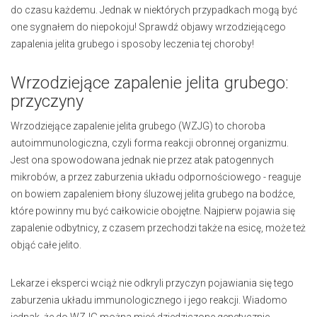
do czasu każdemu. Jednak w niektórych przypadkach mogą być
one sygnałem do niepokoju! Sprawdź objawy wrzodziejącego
zapalenia jelita grubego i sposoby leczenia tej choroby!
Wrzodziejące zapalenie jelita grubego:
przyczyny
Wrzodziejące zapalenie jelita grubego (WZJG) to choroba
autoimmunologiczna, czyli forma reakcji obronnej organizmu.
Jest ona spowodowana jednak nie przez atak patogennych
mikrobów, a przez zaburzenia układu odpornościowego - reaguje
on bowiem zapaleniem błony śluzowej jelita grubego na bodźce,
które powinny mu być całkowicie obojętne. Najpierw pojawia się
zapalenie odbytnicy, z czasem przechodzi także na esicę, może też
objąć całe jelito.
Lekarze i eksperci wciąż nie odkryli przyczyn pojawiania się tego
zaburzenia układu immunologicznego i jego reakcji. Wiadomo
jednak, że do WZJG można mieć dziedziczone genetycznie