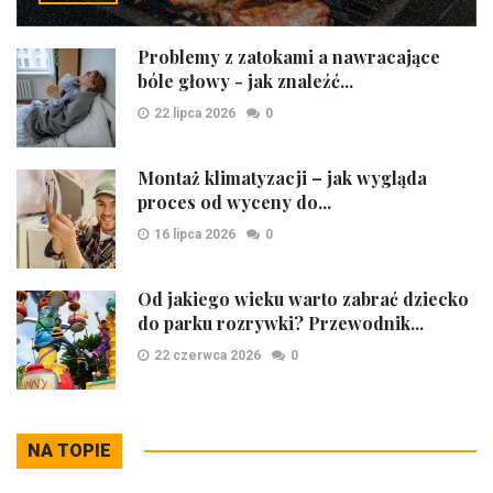
Problemy z zatokami a nawracające
bóle głowy - jak znaleźć...
22 lipca 2026
0
Montaż klimatyzacji – jak wygląda
proces od wyceny do...
16 lipca 2026
0
Od jakiego wieku warto zabrać dziecko
do parku rozrywki? Przewodnik...
22 czerwca 2026
0
NA TOPIE