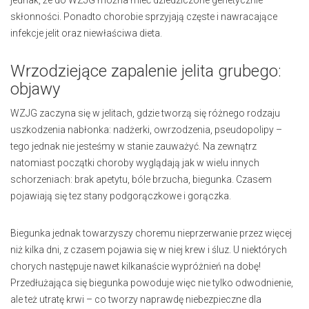
skłonności. Ponadto chorobie sprzyjają częste i nawracające
infekcje jelit oraz niewłaściwa dieta.
Wrzodziejące zapalenie jelita grubego:
objawy
WZJG zaczyna się w jelitach, gdzie tworzą się różnego rodzaju
uszkodzenia nabłonka: nadżerki, owrzodzenia, pseudopolipy –
tego jednak nie jesteśmy w stanie zauważyć. Na zewnątrz
natomiast początki choroby wyglądają jak w wielu innych
schorzeniach: brak apetytu, bóle brzucha, biegunka. Czasem
pojawiają się tez stany podgorączkowe i gorączka.
Biegunka jednak towarzyszy choremu nieprzerwanie przez więcej
niż kilka dni, z czasem pojawia się w niej krew i śluz. U niektórych
chorych następuje nawet kilkanaście wypróżnień na dobę!
Przedłużająca się biegunka powoduje więc nie tylko odwodnienie,
ale też utratę krwi – co tworzy naprawdę niebezpieczne dla