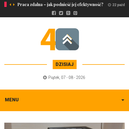
Praca zdalna – jak podnieść jej efektywność?
22 paździ
DZISIAJ
Piątek
,
07 - 08 - 2026
MENU