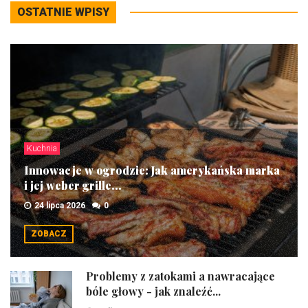
OSTATNIE WPISY
Kuchnia
Innowacje w ogrodzie: Jak amerykańska marka
i jej weber grille...
24 lipca 2026
0
ZOBACZ
Problemy z zatokami a nawracające
bóle głowy - jak znaleźć...