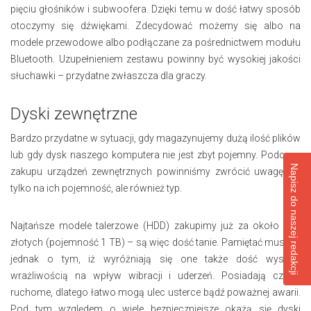
pięciu głośników i subwoofera. Dzięki temu w dość łatwy sposób
otoczymy się dźwiękami. Zdecydować możemy się albo na
modele przewodowe albo podłączane za pośrednictwem modułu
Bluetooth. Uzupełnieniem zestawu powinny być wysokiej jakości
słuchawki – przydatne zwłaszcza dla graczy.
Dyski zewnętrzne
Bardzo przydatne w sytuacji, gdy magazynujemy dużą ilość plików
lub gdy dysk naszego komputera nie jest zbyt pojemny. Podczas
Napisz do naszej redakcji
zakupu urządzeń zewnętrznych powinniśmy zwrócić uwagę nie
tylko na ich pojemność, ale również typ.
Najtańsze modele talerzowe (HDD) zakupimy już za około 200
złotych (pojemność 1 TB) – są więc dość tanie. Pamiętać musimy
jednak o tym, iż wyróżniają się one także dość wysoką
wrażliwością na wpływ wibracji i uderzeń. Posiadają części
ruchome, dlatego łatwo mogą ulec usterce bądź poważnej awarii.
Pod tym względem o wiele bezpieczniejsze okażą się dyski