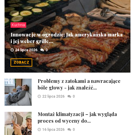
Kuchnia
Innowacje w ogrodzie: Jak amerykańska marka
i jej weber grille...
24 lipca 2026
0
ZOBACZ
Problemy z zatokami a nawracające
bóle głowy - jak znaleźć...
22 lipca 2026
0
Montaż klimatyzacji – jak wygląda
proces od wyceny do...
16 lipca 2026
0