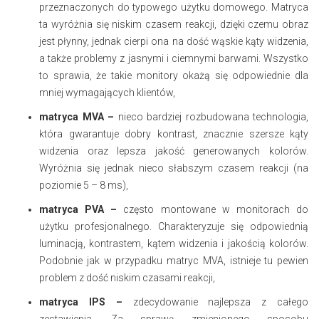
przeznaczonych do typowego użytku domowego. Matryca
ta wyróżnia się niskim czasem reakcji, dzięki czemu obraz
jest płynny, jednak cierpi ona na dość wąskie kąty widzenia,
a także problemy z jasnymi i ciemnymi barwami. Wszystko
to sprawia, że takie monitory okażą się odpowiednie dla
mniej wymagających klientów,
matryca MVA –
nieco bardziej rozbudowana technologia,
która gwarantuje dobry kontrast, znacznie szersze kąty
widzenia oraz lepsza jakość generowanych kolorów.
Wyróżnia się jednak nieco słabszym czasem reakcji (na
poziomie 5 – 8 ms),
matryca PVA –
często montowane w monitorach do
użytku profesjonalnego. Charakteryzuje się odpowiednią
luminacją, kontrastem, kątem widzenia i jakością kolorów.
Podobnie jak w przypadku matryc MVA, istnieje tu pewien
problem z dość niskim czasami reakcji,
matryca IPS –
zdecydowanie najlepsza z całego
zestawienia. Za sprawą zmienionego sposobu