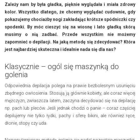
Zależy nam by była gładka, pięknie wyglądała i miała zdrowy
kolor. Wszystko dlatego, że chcemy wyglądać cudownie, gdy
pokazujemy chociażby nogi zakładając krótsze spódniczki czy
spodenki. By móc cieszyć się na wiosnę i lato gładką skórą
musimy o nią zadbać. Przede wszystkim nie możemy
zapomnieć o depilacji. Na jaką metodę się zdecydować? Która
jest najbardziej skuteczna i idealnie nada się dla nas?
Klasycznie – ogól się maszynką do
golenia
Odpowiednia depilacja polega na prawie bezbolesnym usunięciu
zbędnego owłosienia. Stosują ją głównie kobiety, ale coraz więcej
mężczyzn, zwłaszcza latem, zaczyna decydować się na depilację
np. pach lub pleców. Jeśli jednak chodzi o panie – coraz częściej
depilujemy nie tylko łydki, pachy i sferę bikini, ale również ręce,
dłonie, stopy czy uda.
Najpopularniejszą metodą golenia się nadal pozostaje maszynka.