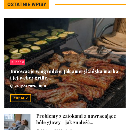
OSTATNIE WPISY
Kuchnia
Innowacje w ogrodzie: Jak amerykańska marka
i jej weber grille...
24 lipca 2026
0
ZOBACZ
Problemy z zatokami a nawracające
bóle głowy - jak znaleźć...