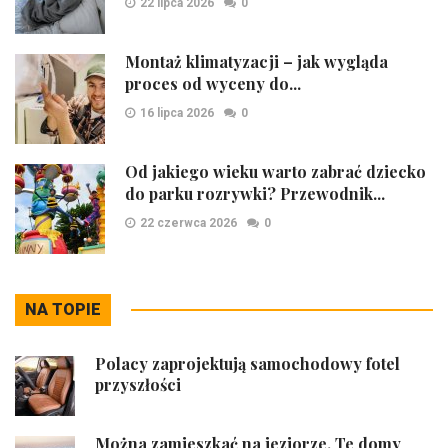
22 lipca 2026
0
Montaż klimatyzacji – jak wygląda
proces od wyceny do...
16 lipca 2026
0
Od jakiego wieku warto zabrać dziecko
do parku rozrywki? Przewodnik...
22 czerwca 2026
0
NA TOPIE
Polacy zaprojektują samochodowy fotel
przyszłości
Można zamieszkać na jeziorze. Te domy