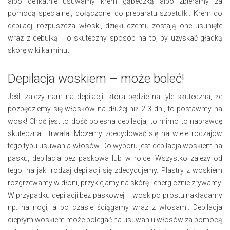
albo delikatnie usuwamy krem gąbeczką albo zbieramy za
pomocą specjalnej, dołączonej do preparatu szpatułki. Krem do
depilacji rozpuszcza włoski, dzięki czemu zostają one usunięte
wraz z cebulką. To skuteczny sposób na to, by uzyskać gładką
skórę w kilka minut!
Depilacja woskiem – może boleć!
Jeśli zależy nam na depilacji, która będzie na tyle skuteczna, że
pozbędziemy się włosków na dłużej niż 2-3 dni, to postawmy na
wosk! Choć jest to dość bolesna depilacja, to mimo to naprawdę
skuteczna i trwała. Możemy zdecydować się na wiele rodzajów
tego typu usuwania włosów. Do wyboru jest depilacja woskiem na
pasku, depilacja bez paskowa lub w rolce. Wszystko zależy od
tego, na jaki rodzaj depilacji się zdecydujemy. Plastry z woskiem
rozgrzewamy w dłoni, przyklejamy na skórę i energicznie zrywamy.
W przypadku depilacji bez paskowej – wosk po prostu nakładamy
np. na nogi, a po czasie ściągamy wraz z włosami. Depilacja
ciepłym woskiem może polegać na usuwaniu włosów za pomocą