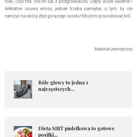
rolki, czyli tzw. roll-on lub z podgrzewacza. Ciepły wosk świetnie i
delikatnie usuwa włosy, jednak trzeba pamiętać o tym, by nie
nałożyć na skórę zbyt gorącego wosku! Może to powodować ból.
Materiał zewnętrzny
Bóle głowy to jedna z
najczęstszych...
​Dieta SIRT pudełkowa to gotowe
posiłki...