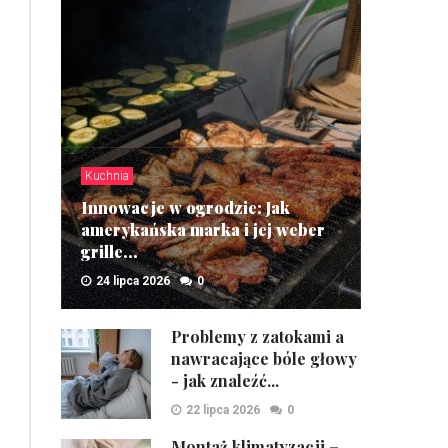
Kuchnia
Innowacje w ogrodzie: Jak
amerykańska marka i jej weber
grille...
24 lipca 2026
0
ZOBACZ
Problemy z zatokami a
nawracające bóle głowy
- jak znaleźć...
22 lipca 2026
0
Montaż klimatyzacji –