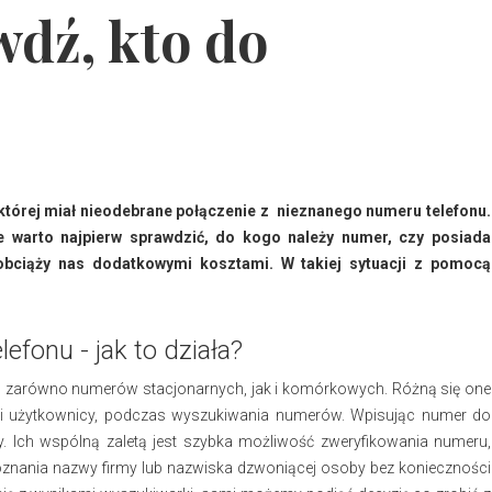
wdź, kto do
w której miał nieodebrane połączenie z nieznanego numeru telefonu.
e warto najpierw sprawdzić, do kogo należy numer, czy posiada
obciąży nas dodatkowymi kosztami. W takiej sytuacji z pomocą
fonu - jak to działa?
, zarówno numerów stacjonarnych, jak i komórkowych. Różną się one
ami użytkownicy, podczas wyszukiwania numerów. Wpisując numer do
. Ich wspólną zaletą jest szybka możliwość zweryfikowania numeru,
oznania nazwy firmy lub nazwiska dzwoniącej osoby bez konieczności