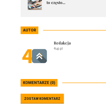
to często...
AUTOR
Redakcja
4up.pl
KOMENTARZE (0)
ZOSTAW KOMENTARZ