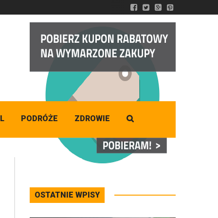
DZISIAJ
Czwartek
,
06 - 08 - 2026
L
PODRÓŻE
ZDROWIE
OSTATNIE WPISY