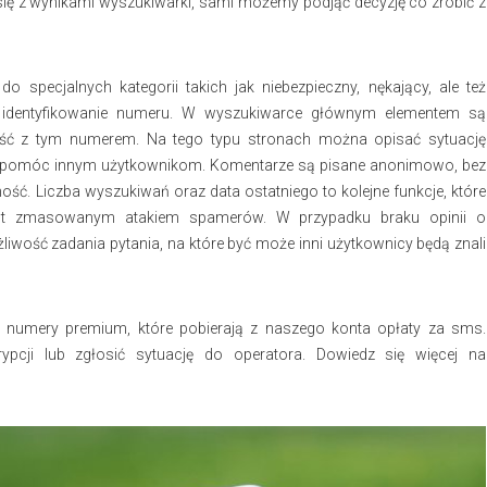
ię z wynikami wyszukiwarki, sami możemy podjąć decyzję co zrobić z
specjalnych kategorii takich jak niebezpieczny, nękający, ale też
ia identyfikowanie numeru. W wyszukiwarce głównym elementem są
ść z tym numerem. Na tego typu stronach można opisać sytuację
e pomóc innym użytkownikom. Komentarze są pisane anonimowo, bez
ość. Liczba wyszukiwań oraz data ostatniego to kolejne funkcje, które
 jest zmasowanym atakiem spamerów. W przypadku braku opinii o
liwość zadania pytania, na które być może inni użytkownicy będą znali
 numery premium, które pobierają z naszego konta opłaty za sms.
pcji lub zgłosić sytuację do operatora. Dowiedz się więcej na