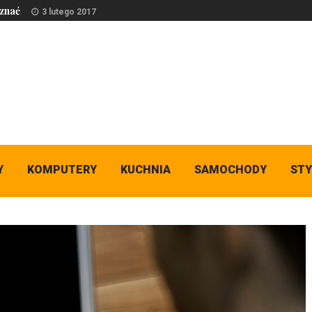
 znać
3 lutego 2017
Y
KOMPUTERY
KUCHNIA
SAMOCHODY
STY