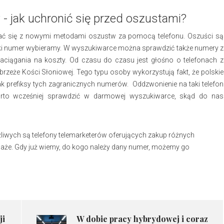
 jak uchronić się przed oszustami?
ać się z nowymi metodami oszustw za pomocą telefonu. Oszuści są
 jaki numer wybieramy. W wyszukiwarce można sprawdzić także numery z
naciągania na koszty. Od czasu do czasu jest głośno o telefonach z
zeże Kości Słoniowej. Tego typu osoby wykorzystują fakt, że polskie
k prefiksy tych zagranicznych numerów. Oddzwonienie na taki telefon
arto wcześniej sprawdzić w darmowej wyszukiwarce, skąd do nas
żliwych są telefony telemarketerów oferujących zakup różnych
aże. Gdy już wiemy, do kogo należy dany numer, możemy go
ji
W dobie pracy hybrydowej i coraz