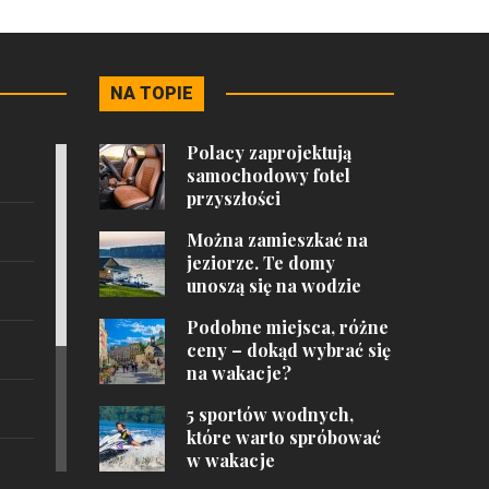
NA TOPIE
Polacy zaprojektują
samochodowy fotel
przyszłości
Można zamieszkać na
jeziorze. Te domy
unoszą się na wodzie
Podobne miejsca, różne
ceny – dokąd wybrać się
na wakacje?
5 sportów wodnych,
które warto spróbować
w wakacje