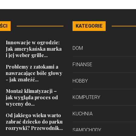
ŚCI
KATEGORIE
Innowacje w ogrodzie:
DOM
Jak amerykańska marka
i jej weber grille...
FINANSE
Problemy z zatokami a
nawracające bóle głowy
- jak znaleźć...
HOBBY
Montaż klimatyzacji –
jak wygląda proces od
KOMPUTERY
wyceny do...
KUCHNIA
Od jakiego wieku warto
zabrać dziecko do parku
rozrywki? Przewodnik...
SAMOCHODY