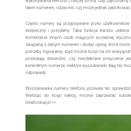
wykonywania telefonu z naszej strony. Gdy zapoznamy s
takim numerem, odzwonić, czy może jednak zablokować.
Często numery są przypisywane przez użytkowników do 
bezpieczny i przydatny. Taka funkcja bardzo ułatw
komentarze innych osób mających wcześniej styczno
związaną z danym numerem i dodać opinię, która moż
potrzeby logowania, stąd można liczyć na ich wiarygodn
pozwalają stwierdzić, czy nieodebrane połączenie
konkretnym numerze, niektóre wyszukiwarki dają też moż
odpowiedź.
Wyszukiwarka numeru telefonu pozwala też sprawdzić
Wiedząc do kogo należy, można zaprzestać subskry
totallookup.pl >>