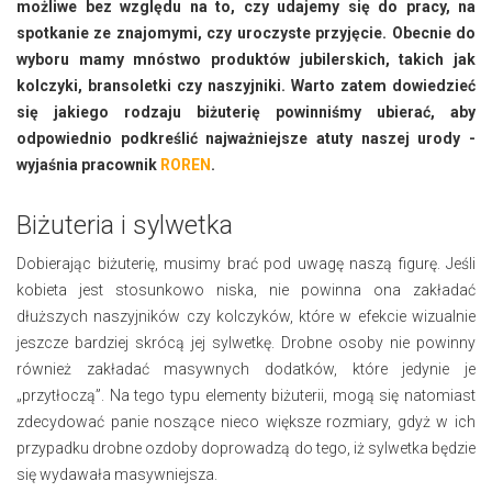
możliwe bez względu na to, czy udajemy się do pracy, na
spotkanie ze znajomymi, czy uroczyste przyjęcie. Obecnie do
wyboru mamy mnóstwo produktów jubilerskich, takich jak
kolczyki, bransoletki czy naszyjniki. Warto zatem dowiedzieć
się jakiego rodzaju biżuterię powinniśmy ubierać, aby
odpowiednio podkreślić najważniejsze atuty naszej urody -
wyjaśnia pracownik
ROREN
.
Biżuteria i sylwetka
Dobierając biżuterię, musimy brać pod uwagę naszą figurę. Jeśli
kobieta jest stosunkowo niska, nie powinna ona zakładać
dłuższych naszyjników czy kolczyków, które w efekcie wizualnie
jeszcze bardziej skrócą jej sylwetkę. Drobne osoby nie powinny
również zakładać masywnych dodatków, które jedynie je
„przytłoczą”. Na tego typu elementy biżuterii, mogą się natomiast
zdecydować panie noszące nieco większe rozmiary, gdyż w ich
przypadku drobne ozdoby doprowadzą do tego, iż sylwetka będzie
się wydawała masywniejsza.