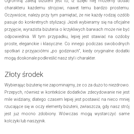
Ogromną zaletą biżuterii jest to, iż dzięki niej możemy dodać
charakteru każdemu strojowi, nawet temu bardzo prostemu.
Oczywiście, należy przy tym pamiętać, że nie każdy rodzaj ozdób
pasuje do konkretnych stylizacji. Jeżeli wybieramy się na oficjalne
przyjęcie, wyrazista biżuteria o krzykliwych barwach może nie być
odpowiednia. W tym przypadku, lepiej jest stawiać na ozdoby
proste, eleganckie i klasyczne. Co innego podczas swobodnych
spotkań z przyjaciółmi „po godzinach”, kiedy oryginalne dodatki
mogą doskonale podkreślić nasz styl i charakter.
Złoty środek
Wybierając biżuterię nie zapominajmy, że co za dużo to niezdrowo.
Przepych, również w kontekście dodatków zdecydowanie nie jest
mile widziany, dlatego czasem lepiej jest postawić na nieco mniej
rzucające się w oczy elementy biżuterii, zwłaszcza, gdy nasz strój
jest już mocno zdobiony. Wówczas mogą wystarczyć same
kolczyki lub naszyjnik.