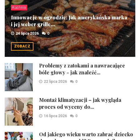
Kuchnia
Innowacje w ogrodzie: Jak amerykańska marka
i jej weber grille...
24 lipca 2026
0
ZOBACZ
Problemy z zatokami a nawracające
bóle głowy - jak znaleźć...
22 lipca 2026
0
Montaż klimatyzacji – jak wygląda
proces od wyceny do...
16 lipca 2026
0
Od jakiego wieku warto zabrać dziecko