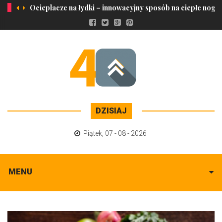
Ocieplacze na łydki – innowacyjny sposób na ciepłe nogi
DZISIAJ
Piątek
,
07 - 08 - 2026
MENU