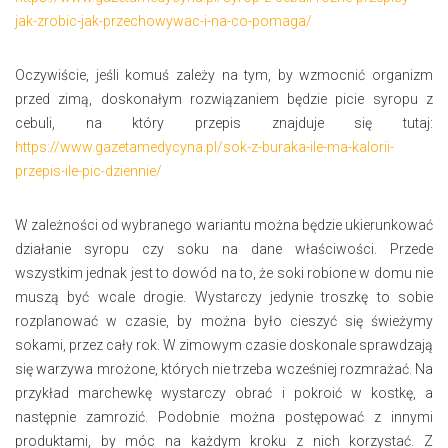
jak-zrobic-jak-przechowywac-i-na-co-pomaga/
Oczywiście, jeśli komuś zależy na tym, by wzmocnić organizm
przed zimą, doskonałym rozwiązaniem będzie picie syropu z
cebuli, na który przepis znajduje się tutaj:
https://www.gazetamedycyna.pl/sok-z-buraka-ile-ma-kalorii-
przepis-ile-pic-dziennie/
W zależności od wybranego wariantu można będzie ukierunkować
działanie syropu czy soku na dane właściwości. Przede
wszystkim jednak jest to dowód na to, że soki robione w domu nie
muszą być wcale drogie. Wystarczy jedynie troszkę to sobie
rozplanować w czasie, by można było cieszyć się świeżymy
sokami, przez cały rok. W zimowym czasie doskonale sprawdzają
się warzywa mrożone, których nie trzeba wcześniej rozmrażać. Na
przykład marchewkę wystarczy obrać i pokroić w kostkę, a
następnie zamrozić. Podobnie można postępować z innymi
produktami, by móc na każdym kroku z nich korzystać. Z