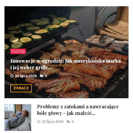
Kuchnia
Innowacje w ogrodzie: Jak amerykańska marka
i jej weber grille...
24 lipca 2026
0
ZOBACZ
Problemy z zatokami a nawracające
bóle głowy - jak znaleźć...
22 lipca 2026
0