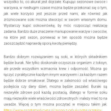
wszystko to, co akurat jest dojrzałe. Kupując sezonowe owoce i
warzywa, w niedługim czasie można będzie przekonać się o tym,
jak wiele korzyści jest jeszcze przed nami, ale również jak
zróżnicowane soki można stworzyć w swoim własnym domu.
Wystarczy kupić sokowirówkę, by móc rozpocząć realizację
zadania. Bardzo duże znaczenie ma kupowanie warzyw i owoców,
na które jest sezon, ponieważ w ten sposób można będzie
zaoszczędzić naprawdę sporą kwotę pieniędzy.
Bardzo dobrym rozwiązaniem są soki, w których składnikiem
będzie burak. Nie tylko doskonale oczyszcza organizm z toksyn,
ale przede wszystkim wzmacnia krew i odporność. Można go
łączyć z praktycznie każdym innym warzywem i za każdym razem
będzie dobrze smakował. Dlatego w zależności od właściwego
podejścia czy dany dzień, można będzie zaszaleć. Buraki są
niezwykle zdrowe pod każdą postacią, dlatego w formie soku
mają niezwykle wiele właściwości zdrowotnych i należy mieć to na
uwadze. Więcej o tym można poczytać w miejscu takim jak:
https://www.gazetamedycyna.pl/syrop-z-cebuli-rozne-przepisy-