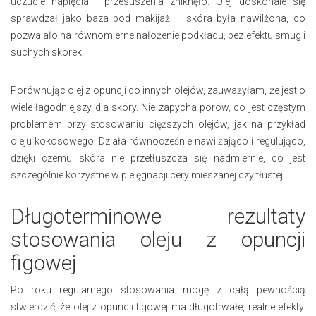
uczucie napięcia i przesuszenia zniknęło. Olej doskonale się
sprawdzał jako baza pod makijaż – skóra była nawilżona, co
pozwalało na równomierne nałożenie podkładu, bez efektu smug i
suchych skórek.
Porównując olej z opuncji do innych olejów, zauważyłam, że jest o
wiele łagodniejszy dla skóry. Nie zapycha porów, co jest częstym
problemem przy stosowaniu cięższych olejów, jak na przykład
oleju kokosowego. Działa równocześnie nawilżająco i regulująco,
dzięki czemu skóra nie przetłuszcza się nadmiernie, co jest
szczególnie korzystne w pielęgnacji cery mieszanej czy tłustej.
Długoterminowe rezultaty
stosowania oleju z opuncji
figowej
Po roku regularnego stosowania mogę z całą pewnością
stwierdzić, że olej z opuncji figowej ma długotrwałe, realne efekty.