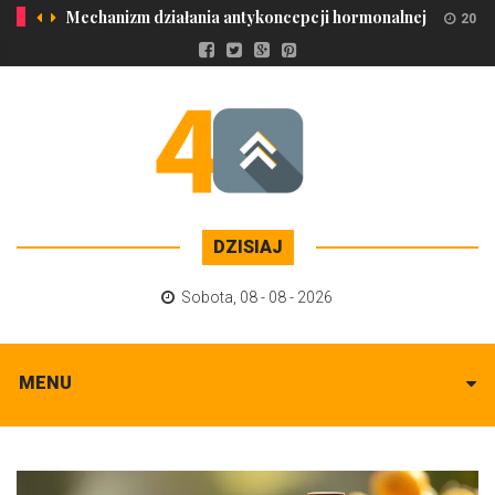
Mechanizm działania antykoncepcji hormonalnej
20 m
DZISIAJ
Sobota
,
08 - 08 - 2026
MENU