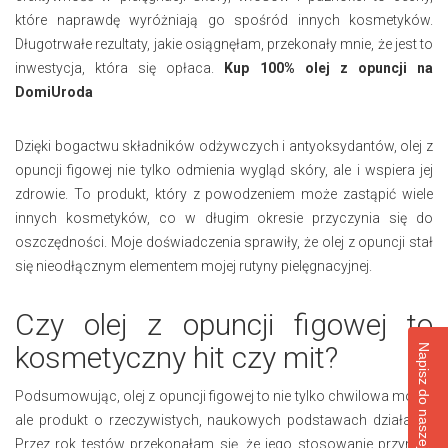
które naprawdę wyróżniają go spośród innych kosmetyków.
Długotrwałe rezultaty, jakie osiągnęłam, przekonały mnie, że jest to
inwestycja, która się opłaca.
Kup 100% olej z opuncji na
DomiUroda
Dzięki bogactwu składników odżywczych i antyoksydantów, olej z
opuncji figowej nie tylko odmienia wygląd skóry, ale i wspiera jej
zdrowie. To produkt, który z powodzeniem może zastąpić wiele
innych kosmetyków, co w długim okresie przyczynia się do
oszczędności. Moje doświadczenia sprawiły, że olej z opuncji stał
się nieodłącznym elementem mojej rutyny pielęgnacyjnej.
Czy olej z opuncji figowej to
kosmetyczny hit czy mit?
Napisz do naszej redakcji
Podsumowując, olej z opuncji figowej to nie tylko chwilowa moda,
ale produkt o rzeczywistych, naukowych podstawach działania.
Przez rok testów przekonałam się, że jego stosowanie przynosi