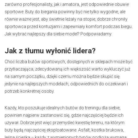
zarówno profesjonalisty, jak i amatora, jest odpowiednie obuwie
sportowe. Buty do biegania powinny być nie tylko wygodne, ale
równie ważne jest, aby świetnie leżały na stopie, dobrze chroniły
sportowca przed kontuzjami i zapewniały komfort podczas biegu.
Jak wybrać najlepszy dla siebie model? Podpowiadamy.
Jak z tłumu wyłonić lidera?
Choć liczba butów sportowych, dostępnych w sklepach może być
przytłaczająca, zdecydowaną ich większość warto wykluczyć już
na samym początku, dzięki czemu można będzie skupić się
jedynie na najlepszych modelach, odpowiednich do oczekiwań i
potrzeb konkretnej osoby.
Każdy, kto poszukuje idealnych butów do treningu dla siebie,
powinien najpierw zastanowić się, gdzie najczęściej będzie ich
używał. Dobrze jest więc przemyśleć kwestię terenu, na którym
buty będą najczęściej eksploatowane. Asfalt, kostka brukowa,
leśna ścieżka – każdy z wymienionych typów podłoża wymaga