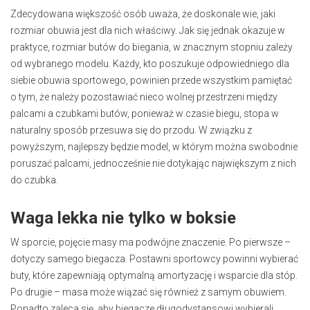
Zdecydowana większość osób uważa, że doskonale wie, jaki
rozmiar obuwia jest dla nich właściwy. Jak się jednak okazuje w
praktyce, rozmiar butów do biegania, w znacznym stopniu zależy
od wybranego modelu. Każdy, kto poszukuje odpowiedniego dla
siebie obuwia sportowego, powinien przede wszystkim pamiętać
o tym, że należy pozostawiać nieco wolnej przestrzeni między
palcami a czubkami butów, ponieważ w czasie biegu, stopa w
naturalny sposób przesuwa się do przodu. W związku z
powyższym, najlepszy będzie model, w którym można swobodnie
poruszać palcami, jednocześnie nie dotykając największym z nich
do czubka.
Waga lekka nie tylko w boksie
W sporcie, pojęcie masy ma podwójne znaczenie. Po pierwsze –
dotyczy samego biegacza. Postawni sportowcy powinni wybierać
buty, które zapewniają optymalną amortyzację i wsparcie dla stóp.
Po drugie – masa może wiązać się również z samym obuwiem.
Ponadto zaleca się, aby biegacze długodystansowi wybierali