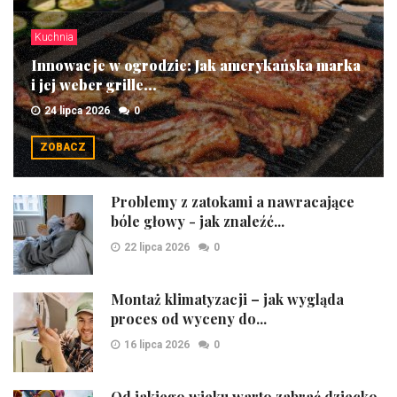
Kuchnia
Innowacje w ogrodzie: Jak amerykańska marka
i jej weber grille...
24 lipca 2026
0
ZOBACZ
Problemy z zatokami a nawracające
bóle głowy - jak znaleźć...
22 lipca 2026
0
Montaż klimatyzacji – jak wygląda
proces od wyceny do...
16 lipca 2026
0
Od jakiego wieku warto zabrać dziecko