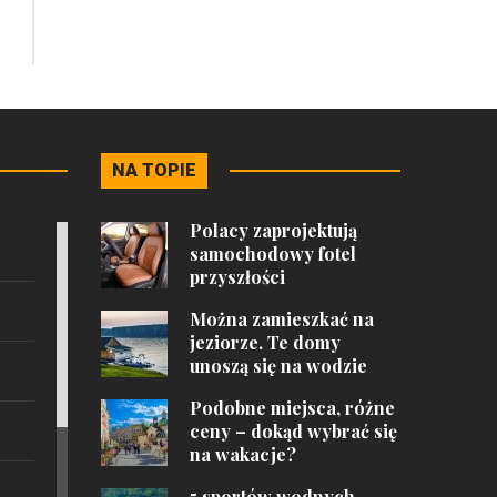
NA TOPIE
Polacy zaprojektują
samochodowy fotel
przyszłości
Można zamieszkać na
jeziorze. Te domy
unoszą się na wodzie
Podobne miejsca, różne
ceny – dokąd wybrać się
na wakacje?
5 sportów wodnych,