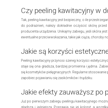
Czy peeling kawitacyjny w 
Tak, peeling kawitacyjny jest bezpieczny, o ile przestrze
do podrażnień, należy dokładnie oczyścić skórę przed
producenta urządzenia. Unikajmy zabiegu, jeśli skóra j
ewentualne przeciwwskazania, takie jak ciąża, choroby
Jakie są korzyści estetyczn
Peeling kawitacyjny przynosi szereg korzyści estetyczny
staje się ona gładsza, bardziej promienna i jędrna. Za
się kosmetyków pielęgnacyjnych. Regularne stosowanie 
zapobiec pojawianiu się zaskórników i trądziku.
Jakie efekty zauważysz po 
Już po pierwszym zabiegu peelingu kawitacyjnego można 
gładsza i jaśniejsza. Poprawia się jej koloryt, a wszel