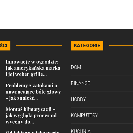
ŚCI
KATEGORIE
Innowacje w ogrodzie:
DOM
Jak amerykańska marka
i jej weber grille...
FINANSE
Problemy z zatokami a
nawracające bóle głowy
- jak znaleźć...
HOBBY
Montaż klimatyzacji –
jak wygląda proces od
KOMPUTERY
wyceny do...
KUCHNIA
Od jakiego wieku warto