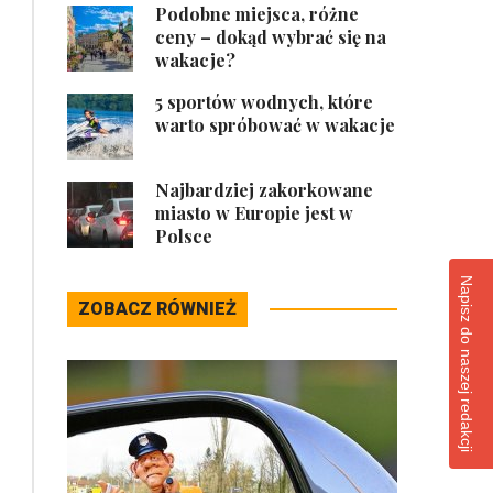
Podobne miejsca, różne
ceny – dokąd wybrać się na
wakacje?
5 sportów wodnych, które
warto spróbować w wakacje
Najbardziej zakorkowane
miasto w Europie jest w
Polsce
Napisz do naszej redakcji
ZOBACZ RÓWNIEŻ