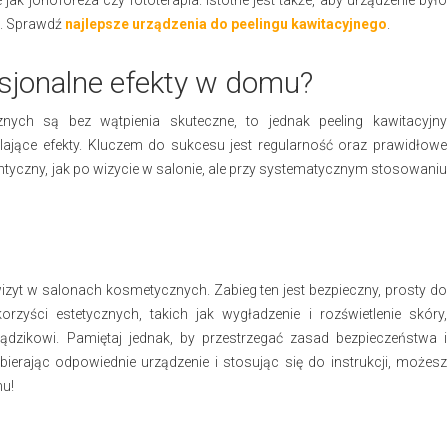
jak jonoforeza czy fototerapia. Istotne jest także, aby urządzenie było
w. Sprawdź
najlepsze urządzenia do peelingu kawitacyjnego
.
sjonalne efekty w domu?
nych są bez wątpienia skuteczne, to jednak peeling kawitacyjny
ące efekty. Kluczem do sukcesu jest regularność oraz prawidłowe
entyczny, jak po wizycie w salonie, ale przy systematycznym stosowaniu
wizyt w salonach kosmetycznych. Zabieg ten jest bezpieczny, prosty do
orzyści estetycznych, takich jak wygładzenie i rozświetlenie skóry,
ądzikowi. Pamiętaj jednak, by przestrzegać zasad bezpieczeństwa i
bierając odpowiednie urządzenie i stosując się do instrukcji, możesz
mu!