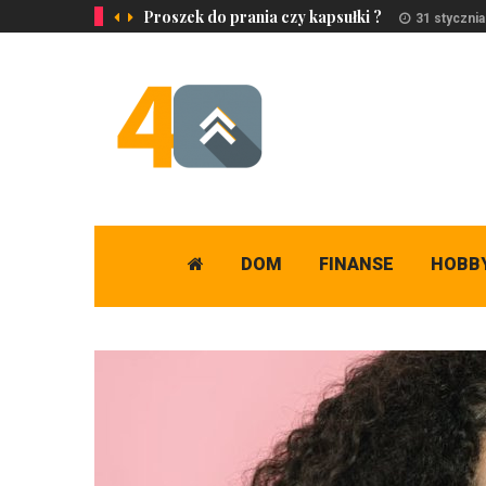
Proszek do prania czy kapsułki ?
31 styczni
DOM
FINANSE
HOBB