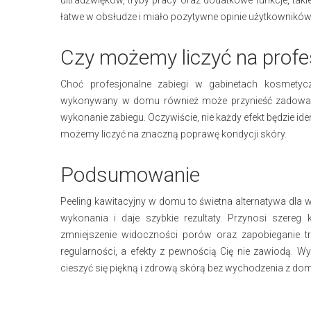
ultradźwięków, tryby pracy oraz dodatkowe funkcje, takie 
łatwe w obsłudze i miało pozytywne opinie użytkownikó
Czy możemy liczyć na profe
Choć profesjonalne zabiegi w gabinetach kosmetycz
wykonywany w domu również może przynieść zadowalaj
wykonanie zabiegu. Oczywiście, nie każdy efekt będzie id
możemy liczyć na znaczną poprawę kondycji skóry.
Podsumowanie
Peeling kawitacyjny w domu to świetna alternatywa dla 
wykonania i daje szybkie rezultaty. Przynosi szereg k
zmniejszenie widoczności porów oraz zapobieganie tr
regularności, a efekty z pewnością Cię nie zawiodą. Wy
cieszyć się piękną i zdrową skórą bez wychodzenia z do