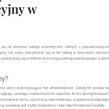
cyjny w
 się na domowe zabiegi kosmetyczne. Jednym z popularniejszych
cyjny. Czy warto zdecydować się na ten zabieg w domowym zaciszu?
ie pytania dotyczące efektów domowego peelingu kawitacyjnego, a także
ny?
ia skóry, wykorzystująca fale ultradźwiękowe. Zabieg ten polega na
re pękają, usuwając martwe komórki naskórka. Brzmi skomplikowanie?
 do wykonania w domu za pomocą odpowiedniego urządzenia dostępnego
ią, ponieważ jest szybki, bezbolesny i daje natychmiastowe rezultaty.