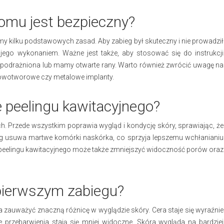
domu jest bezpieczny?
gamy kilku podstawowych zasad. Aby zabieg był skuteczny i nie prowadził
 jego wykonaniem. Ważne jest także, aby stosować się do instrukcji
est podrażniona lub mamy otwarte rany. Warto również zwrócić uwagę na
 nowotworowe czy metalowe implanty.
e peelingu kawitacyjnego?
ch. Przede wszystkim poprawia wygląd i kondycję skóry, sprawiając, że
bieg usuwa martwe komórki naskórka, co sprzyja lepszemu wchłanianiu
peelingu kawitacyjnego może także zmniejszyć widoczność porów oraz
pierwszym zabiegu?
zauważyć znaczną różnicę w wyglądzie skóry. Cera staje się wyraźnie
kie przebarwienia stają się mniej widoczne. Skóra wygląda na bardziej