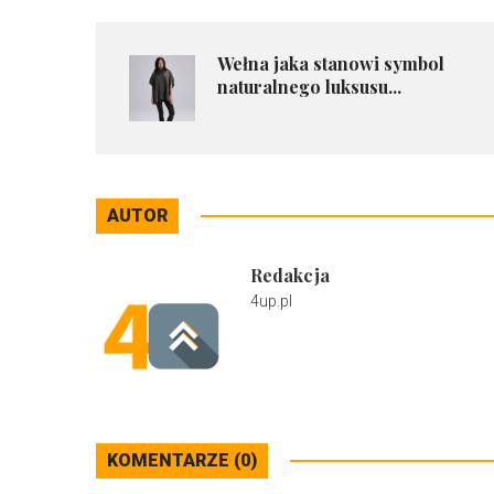
Wełna jaka stanowi symbol
naturalnego luksusu...
AUTOR
Redakcja
4up.pl
KOMENTARZE (0)