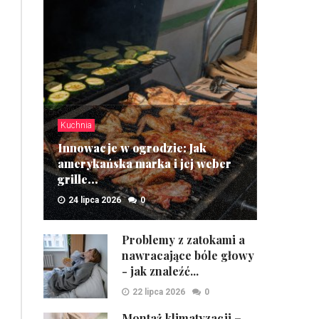
Kuchnia
Innowacje w ogrodzie: Jak
amerykańska marka i jej weber
grille...
24 lipca 2026
0
ZOBACZ
Problemy z zatokami a
nawracające bóle głowy
- jak znaleźć...
22 lipca 2026
0
Montaż klimatyzacji –