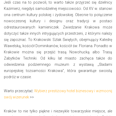
Jeśli czas na to pozwoli, to warto także przyjrzeć się dzielnicy
Kazimierz, niegdyś samodzielnej miejscowości. Od XV w. stanowi
ona centrum kultury polskiej i żydowskiej. Obecnie to połączenie
nowoczesnej kultury i designu oraz tradycji w postaci
odrestaurowanych kamieniczek. Zwiedzanie Krakowa może
dotyczyć także innych intrygujących przestrzeni, z którymi należy
się zapoznać. To Krakowski Szlak Świętych, obejmujący Katedrę
Wawelską, kościół Dominikanów, kościół św. Floriana. Ponadto w
Krakowie można się przejść trasą Nowohucką albo Trasą
Zabytków Techniki. Od kilku lat miasto zachęca także do
odwiedzenia podziemnego muzeum z wystawą „Śladami
europejskiej tożsamości Krakowa”, która gwarantuje swoistą
podróż w czasie.
Warto przeczytać:
Wybierz prestiżowy hotel biznesowy i wzmocnij
swój wizerunek
>>
Kraków to nie tylko piękne i niezwykle towarzyskie miejsce, ale