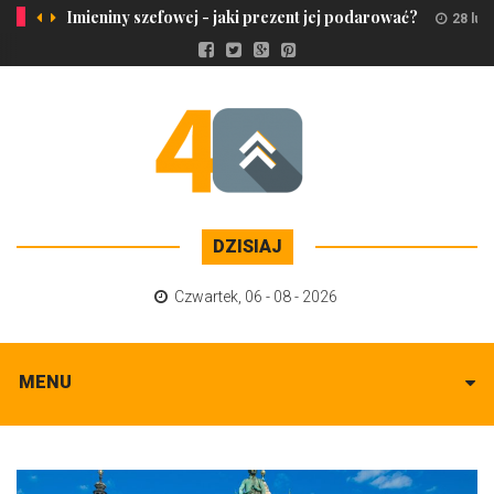
Imieniny szefowej - jaki prezent jej podarować?
28 lut
DZISIAJ
Czwartek
,
06 - 08 - 2026
MENU