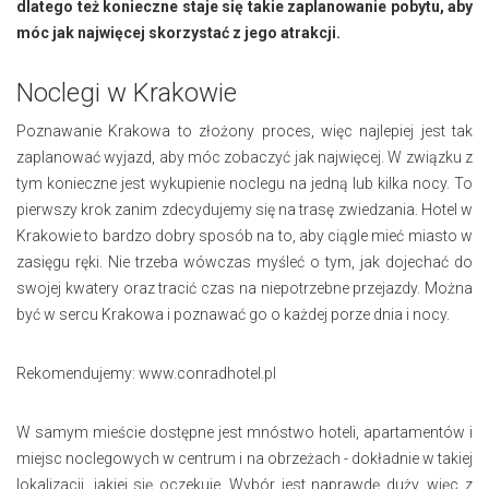
dlatego też konieczne staje się takie zaplanowanie pobytu, aby
móc jak najwięcej skorzystać z jego atrakcji.
Noclegi w Krakowie
Poznawanie Krakowa to złożony proces, więc najlepiej jest tak
zaplanować wyjazd, aby móc zobaczyć jak najwięcej. W związku z
tym konieczne jest wykupienie noclegu na jedną lub kilka nocy. To
pierwszy krok zanim zdecydujemy się na trasę zwiedzania. Hotel w
Krakowie to bardzo dobry sposób na to, aby ciągle mieć miasto w
zasięgu ręki. Nie trzeba wówczas myśleć o tym, jak dojechać do
swojej kwatery oraz tracić czas na niepotrzebne przejazdy. Można
być w sercu Krakowa i poznawać go o każdej porze dnia i nocy.
Rekomendujemy:
www.conradhotel.pl
W samym mieście dostępne jest mnóstwo hoteli, apartamentów i
miejsc noclegowych w centrum i na obrzeżach - dokładnie w takiej
lokalizacji, jakiej się oczekuje. Wybór jest naprawdę duży, więc z