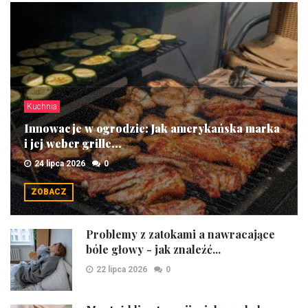
Kuchnia
Innowacje w ogrodzie: Jak amerykańska marka
i jej weber grille...
24 lipca 2026
0
ZOBACZ
Problemy z zatokami a nawracające
bóle głowy - jak znaleźć...
22 lipca 2026
0