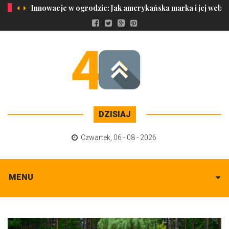
Innowacje w ogrodzie: Jak amerykańska marka i jej weber g
DZISIAJ
Czwartek
,
06 - 08 - 2026
MENU