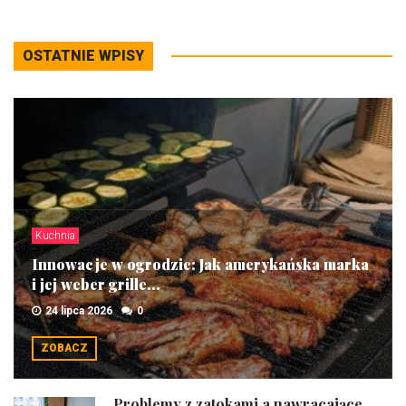
OSTATNIE WPISY
Kuchnia
Innowacje w ogrodzie: Jak amerykańska marka
i jej weber grille...
24 lipca 2026
0
ZOBACZ
Problemy z zatokami a nawracające