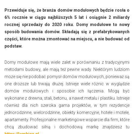
Przewiduje się, że branża domów modułowych będzie rosła o
6% rocznie w ciągu najbliższych 5 lat i osiągnie 2 miliardy
rocznej sprzedaży do 2020 roku. Domy modułowe to nowy
sposób budowania domów. Składają się z prefabrykowanych
części, które można zmontować na miejscu, a nie budować od
podstaw.
Domy modułowe mają wiele zalet w porównaniu z tradycyjnymi
metodami budowy, ale mają też pewne wady. Niektórym ludziom
może się nie podobać pomysł domów modułowych, ponieważ są
one droższe lub trwają dłużej. Istnieje wiele różnic w wyglądzie
domów modułowych i sposobie ich łączenia. Mogą być
wykonane z drewna, stali, betonu, a nawet metalu i plastiku. Istnieje
również dla nich szeroka gama projektów, w tym rezydencje
jednorodzinne, wielorodzinne, obiekty komercyjne, hotele i motele,
apartamenty. Profesjonalne marketingowe wsparcie dla firm, które
chcą zbudować silną i dochodową markę znajdziesz tu
https://lembicz.pl
.