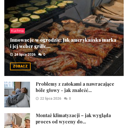
Kuchnia
Innowacje w ogrodzie: Jak amerykańska marka
i jej weber grille...
24 lipca 2026
0
ZOBACZ
Problemy z zatokami a nawracające
bóle głowy - jak znaleźć...
22 lipca 2026
0
Montaż klimatyzacji – jak wygląda
proces od wyceny do...