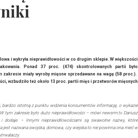
niki
owa i wykryła nieprawidłowości w co drugim sklepie. W większości
akowania. Ponad 37 proc. (474) skontrolowanych partii było
m zakresie miały wyroby mięsne sprzedawane na wagę (58 proc.).
ci, wzbudziło też około 13 proc. partii mięs i przetworów mięsnych
 bardzo istotną z punktu widzenia konsumentów informację, o wykazie
 W tym zakresie było dużo nieprawidłowości – mówi newsrm.tv Dariusz
i dodaje. – Innymi nieprawidłowościami są swawolne nazwy, które
ra jest nazwana swojska, domowa, czy wiejska to nie powinna ona mieć w
utrwalaczy.