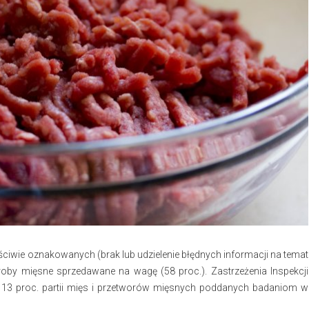
ściwie oznakowanych (brak lub udzielenie błędnych informacji na temat
roby mięsne sprzedawane na wagę (58 proc.). Zastrzeżenia Inspekcji
o 13 proc. partii mięs i przetworów mięsnych poddanych badaniom w