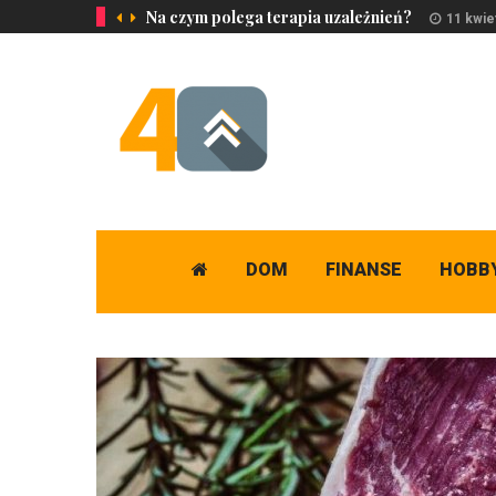
Na czym polega terapia uzależnień?
11 kwie
DOM
FINANSE
HOBB