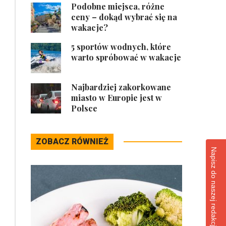
Podobne miejsca, różne
ceny – dokąd wybrać się na
wakacje?
5 sportów wodnych, które
warto spróbować w wakacje
Najbardziej zakorkowane
miasto w Europie jest w
Polsce
ZOBACZ RÓWNIEŻ
Napisz do naszej redakcji