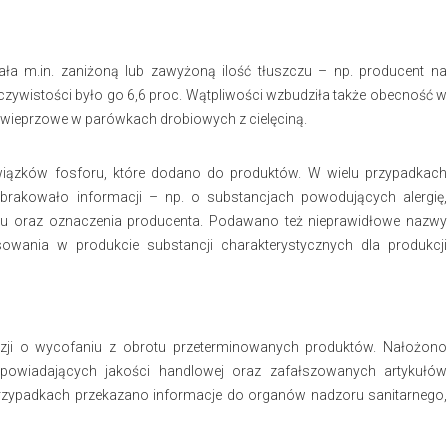
ała m.in. zaniżoną lub zawyżoną ilość tłuszczu – np. producent na
zywistości było go 6,6 proc. Wątpliwości wzbudziła także obecność w
 wieprzowe w parówkach drobiowych z cielęciną.
wiązków fosforu, które dodano do produktów. W wielu przypadkach
brakowało informacji – np. o substancjach powodujących alergię,
u oraz oznaczenia producenta. Podawano też nieprawidłowe nazwy
wania w produkcie substancji charakterystycznych dla produkcji
zji o wycofaniu z obrotu przeterminowanych produktów. Nałożono
dpowiadających jakości handlowej oraz zafałszowanych artykułów
 przypadkach przekazano informacje do organów nadzoru sanitarnego,