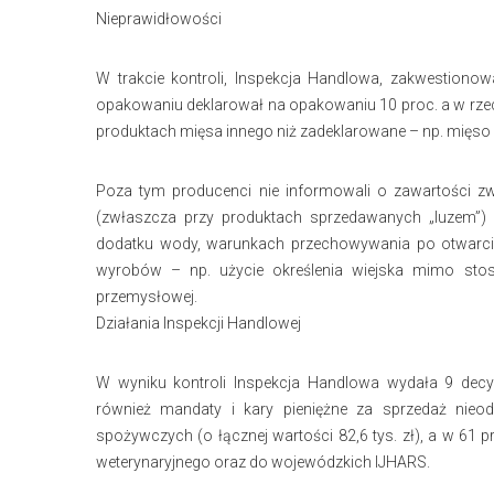
Nieprawidłowości
W trakcie kontroli, Inspekcja Handlowa, zakwestionow
opakowaniu deklarował na opakowaniu 10 proc. a w rzec
produktach mięsa innego niż zadeklarowane – np. mięso
Poza tym producenci nie informowali o zawartości z
(zwłaszcza przy produktach sprzedawanych „luzem”) 
dodatku wody, warunkach przechowywania po otwarci
wyrobów – np. użycie określenia wiejska mimo stoso
przemysłowej.
Działania Inspekcji Handlowej
W wyniku kontroli Inspekcja Handlowa wydała 9 decy
również mandaty i kary pieniężne za sprzedaż nieo
spożywczych (o łącznej wartości 82,6 tys. zł), a w 61
weterynaryjnego oraz do wojewódzkich IJHARS.