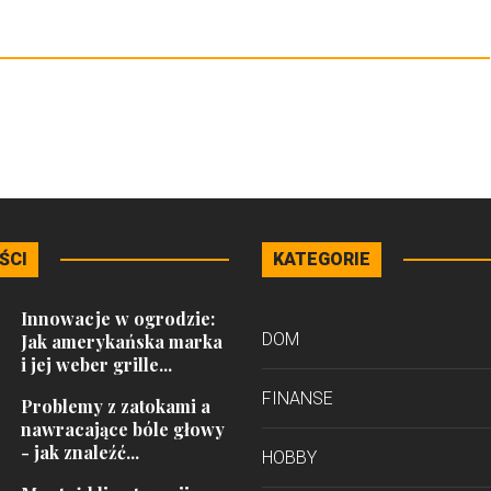
ŚCI
KATEGORIE
Innowacje w ogrodzie:
DOM
Jak amerykańska marka
i jej weber grille...
FINANSE
Problemy z zatokami a
nawracające bóle głowy
- jak znaleźć...
HOBBY