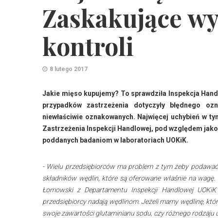
Zaskakujące wy
kontroli
8 lutego 2017
Jakie mięso kupujemy? To sprawdziła Inspekcja Handl
przypadków zastrzeżenia dotyczyły błędnego ozn
niewłaściwie oznakowanych. Najwięcej uchybień w ty
Zastrzeżenia Inspekcji Handlowej, pod względem jakoś
poddanych badaniom w laboratoriach UOKiK.
- Wielu przedsiębiorców ma problem z tym żeby podawać,
składników wędlin, które są oferowane właśnie na wagę.
Łomowski z Departamentu Inspekcji Handlowej UOKiK 
przedsiębiorcy nadają wędlinom. Jeżeli mamy wędlinę, któ
swoje zawartości glutaminianu sodu, czy różnego rodzaju 