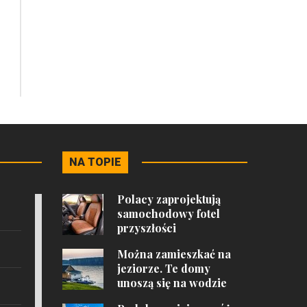
NA TOPIE
Polacy zaprojektują
samochodowy fotel
przyszłości
Można zamieszkać na
jeziorze. Te domy
unoszą się na wodzie