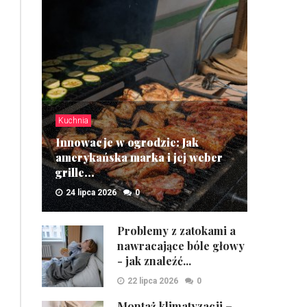
Kuchnia
Innowacje w ogrodzie: Jak
amerykańska marka i jej weber
grille...
24 lipca 2026
0
ZOBACZ
Problemy z zatokami a
nawracające bóle głowy
- jak znaleźć...
22 lipca 2026
0
Montaż klimatyzacji –