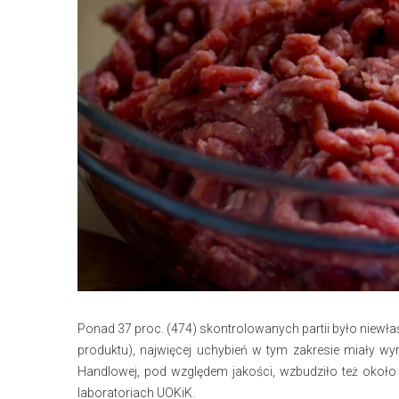
Ponad 37 proc. (474) skontrolowanych partii było niewła
produktu), najwięcej uchybień w tym zakresie miały wy
Handlowej, pod względem jakości, wzbudziło też okoł
laboratoriach UOKiK.