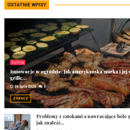
OSTATNIE WPISY
Kuchnia
Innowacje w ogrodzie: Jak amerykańska marka i jej
grille...
24 lipca 2026
0
ZOBACZ
Problemy z zatokami a nawracające bóle 
jak znaleźć...