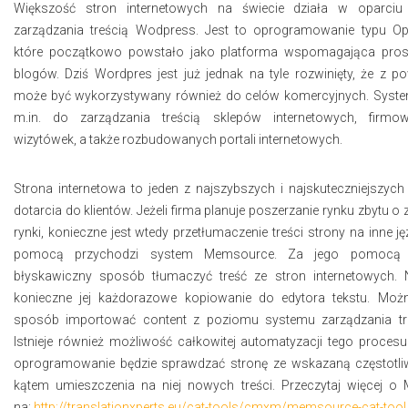
Większość stron internetowych na świecie działa w oparci
zarządzania treścią Wodpress. Jest to oprogramowanie typu Op
które początkowo powstało jako platforma wspomagająca pros
blogów. Dziś Wordpres jest już jednak na tyle rozwinięty, że z 
może być wykorzystywany również do celów komercyjnych. Syste
m.in. do zarządzania treścią sklepów internetowych, firmo
wizytówek, a także rozbudowanych portali internetowych.
Strona internetowa to jeden z najszybszych i najskuteczniejszy
dotarcia do klientów. Jeżeli firma planuje poszerzanie rynku zbytu o
rynki, konieczne jest wtedy przetłumaczenie treści strony na inne jęz
pomocą przychodzi system Memsource. Za jego pomoc
błyskawiczny sposób tłumaczyć treść ze stron internetowych. N
konieczne jej każdorazowe kopiowanie do edytora tekstu. Moż
sposób importować content z poziomu systemu zarządzania tr
Istnieje również możliwość całkowitej automatyzacji tego proce
oprogramowanie będzie sprawdzać stronę ze wskazaną częstotli
kątem umieszczenia na niej nowych treści. Przeczytaj więcej 
na:
http://translationxperts.eu/cat-tools/cmxm/memsource-cat-tool