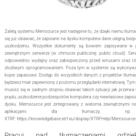
Zaletą systemu Memsource jest następnie to, że dzięki niemu tłuma
się już obawiać, że zapisane na dysku komputera dane ulegną be
uszkodzeniu. Wszystkie dokumenty są bowiem zapisywane w 
zewnętrznym serwerze (w chmurze publicznej: public cloud). Serw
odpowiednio wydajny oraz zabezpieczony przed wirusami oraz r
złośliwym oprogramowaniem. Poza tym w systemie są wykonywa
kopie zapasowe. Dostęp do wszystkich danych z projektów tłum
będziesz miał zapewniony z poziomu przeglądarki internetowej. Ty
musisz się w żadnym stopniu obawiać takich sytuacji jak przerwa
prądu, uszkodzenie podzespołów komputera czy niewłaściwe zapisan
dysku. Memsource jest zintegrowany z wieloma zewnętrznymi na
aplikacjami dla tłumaczy, 
XTRF:
https://knowledgebase.xtrf.eu/display/XTRFHelp/Memsource+
Pracuj nad tłumaczeniami gdziek