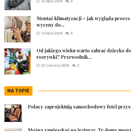
22 lipca 2026
0
Montaż klimatyzacji – jak wygląda proces
wyceny do...
16 lipca 2026
0
Od jakiego wieku warto zabrać dziecko d
rozrywki? Przewodnik...
22 czerwca 2026
0
NA TOPIE
Polacy zaprojektują samochodowy fotel przys
Można zamieszkać na jeziorze. Te domy unosz