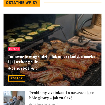
OSTATNIE WPISY
Kuchnia
Innowacje w ogrodzie: Jak amerykańska marka
i jej weber grille...
24 lipca 2026
0
ZOBACZ
Problemy z zatokami a nawracające
bóle głowy - jak znaleźć...
22 lipca 2026
0