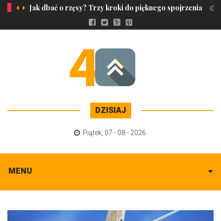
Jak dbać o rzęsy? Trzy kroki do pięknego spojrzenia
2
DZISIAJ
Piątek
,
07 - 08 - 2026
MENU