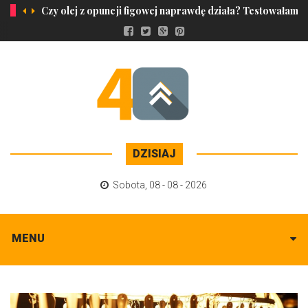
Czy olej z opuncji figowej naprawdę działa? Testowałam p
DZISIAJ
Sobota
,
08 - 08 - 2026
MENU