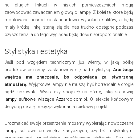
na długich linkach w niskich pomieszczeniach mogą
zaowocować zawadzaniem głową o lampę. Z kolei te, które będą
montowane pośród niestandardowo wysokich sufitów, a będą
miały krótką linkę, staną się dla nas trudno dostępne podczas
czyszczenia, a do tego wyglądać będą dość nieproporcjonalnie.
Stylistyka i estetyka
Jeśli pod względem technicznym już wiemy, w jaką półkę
produktów celujemy, zastanówmy się nad stylistyką.
Aranżacja
wnętrza ma znaczenie, bo odpowiada za stworzoną
atmosferę.
Wyjątkowe lampy nie muszą być horrendalnie drogie
bądź kiczowate. Wystarczy spojrzeć na ofertę, jaką stanowią
lampy sufitowe wiszące Azzardo.com.pl
. O efekcie końcowym
decydują detale, precyzja wykonania i ciekawy projekt.
Urozmaicać swoje przestrzenie możemy wybierając nowoczesne
lampy sufitowe do wnętrz klasycznych, czy też rustykalnymi
propozycjami uzupełniając współczesne stylizacje. Czy taki