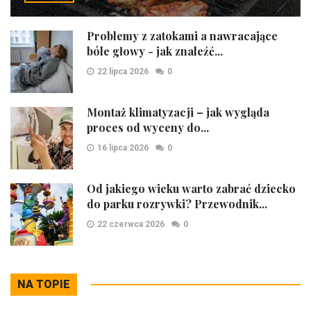
Problemy z zatokami a nawracające
bóle głowy - jak znaleźć...
22 lipca 2026
0
Montaż klimatyzacji – jak wygląda
proces od wyceny do...
16 lipca 2026
0
Od jakiego wieku warto zabrać dziecko
do parku rozrywki? Przewodnik...
22 czerwca 2026
0
NA TOPIE