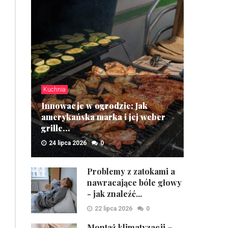
Kuchnia
Innowacje w ogrodzie: Jak
amerykańska marka i jej weber
grille...
24 lipca 2026
0
ZOBACZ
Problemy z zatokami a
nawracające bóle głowy
- jak znaleźć...
22 lipca 2026
0
Montaż klimatyzacji –