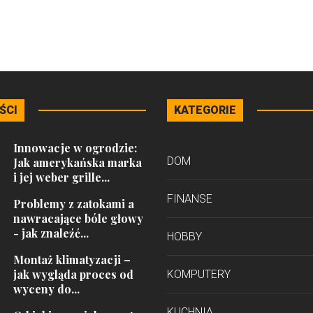
ŚCI
KATEGORIE
Innowacje w ogrodzie:
DOM
Jak amerykańska marka
i jej weber grille...
FINANSE
Problemy z zatokami a
nawracające bóle głowy
- jak znaleźć...
HOBBY
Montaż klimatyzacji –
jak wygląda proces od
KOMPUTERY
wyceny do...
KUCHNIA