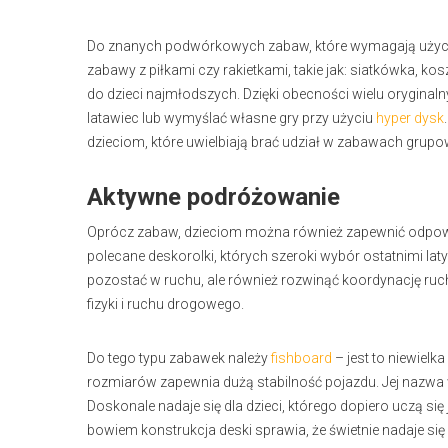
Do znanych podwórkowych zabaw, które wymagają użycia
zabawy z piłkami czy rakietkami, takie jak: siatkówka, k
do dzieci najmłodszych. Dzięki obecności wielu orygina
latawiec lub wymyślać własne gry przy użyciu
hyper dysk
dzieciom, które uwielbiają brać udział w zabawach grup
Aktywne podróżowanie
Oprócz zabaw, dzieciom można również zapewnić odpowie
polecane deskorolki, których szeroki wybór ostatnimi lat
pozostać w ruchu, ale również rozwinąć koordynację ru
fizyki i ruchu drogowego.
Do tego typu zabawek należy
fishboard
– jest to niewielk
rozmiarów zapewnia dużą stabilność pojazdu. Jej nazwa 
Doskonale nadaje się dla dzieci, którego dopiero uczą si
bowiem konstrukcja deski sprawia, że świetnie nadaje si