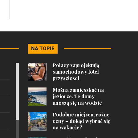
NA TOPIE
Polacy zaprojektują
samochodowy fotel
przyszłości
Można zamieszkać na
jeziorze. Te domy
unoszą się na wodzie
Podobne miejsca, różne
ceny – dokąd wybrać się
na wakacje?