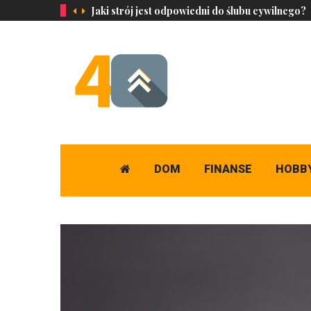
Jaki strój jest odpowiedni do ślubu cywilnego?
DOM
FINANSE
HOBB