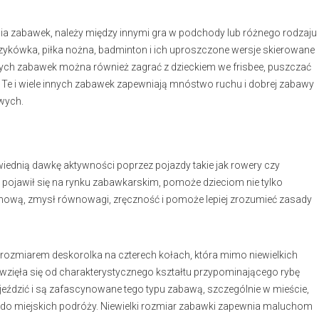
 zabawek, należy między innymi gra w podchody lub różnego rodzaju
oszykówka, piłka nożna, badminton i ich uproszczone wersje skierowane
lnych zabawek można również zagrać z dzieckiem we frisbee, puszczać
. Te i wiele innych zabawek zapewniają mnóstwo ruchu i dobrej zabawy
owych.
dnią dawkę aktywności poprzez pojazdy takie jak rowery czy
y pojawił się na rynku zabawkarskim, pomoże dzieciom nie tylko
chową, zmysł równowagi, zręczność i pomoże lepiej zrozumieć zasady
a rozmiarem deskorolka na czterech kołach, która mimo niewielkich
wzięła się od charakterystycznego kształtu przypominającego rybę
ę jeździć i są zafascynowane tego typu zabawą, szczególnie w mieście,
ę do miejskich podróży. Niewielki rozmiar zabawki zapewnia maluchom