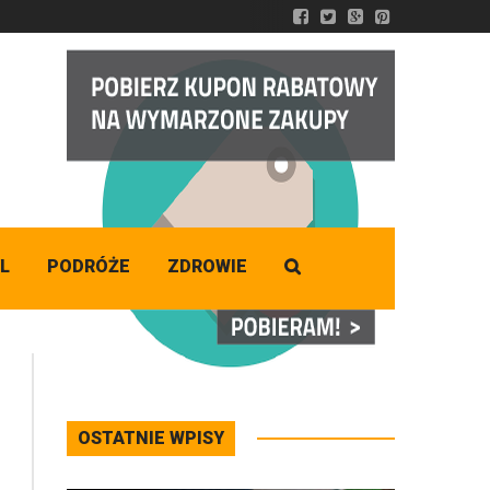
DZISIAJ
Niedziela
,
09 - 08 - 2026
L
PODRÓŻE
ZDROWIE
OSTATNIE WPISY