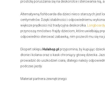
prostotę poruszania się na deskorolce i sterowania nią,
Alternatywną fishboarda dla dzieci nieco starszych jest l
centymetrów. Dzięki stabilności i odpowiedniemu wykona
większe prędkości niż tradycyjna deskorolka.
Longboardy 
przynoszą mnóstwo frajdy dzieciom, które uwielbiają pręd
odpowiednio sterować zabawką, nim pozwoli mu się na ja
Ekspert sklepu
Hulahop.pl
przypomina, by kupując dzieck
dłonie i kolana oraz o kask chroniący głowę dziecka. 
prowadzić do uszkodzeń ciała, dlatego należy odpowiedn
podczas jazdy.
Materiał partnera zewnętrznego