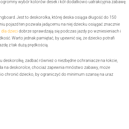
 a ogromny wybór kolorów desek i kół dodatkowo uatrakcyjnia zabawę.
ongboard. Jest to deskorolka, której deska osiąga długość do 150
niu pojazd ten pozwala jadącemu na niej dziecku osiągać znacznie
dla dzieci
dobrze sprawdzają się podczas jazdy po wzniesieniach i
kość. Warto jednak pamiętać, by upewnić się, że dziecko potrafi
zdę z tak dużą prędkością.
u deskorolkę, zadbać również o niezbędne ochraniacze na łokcie,
Jazda na deskorolce, chociaż zapewnia mnóstwo zabawy, może
io chronić dziecko, by ograniczyć do minimum szansę na uraz