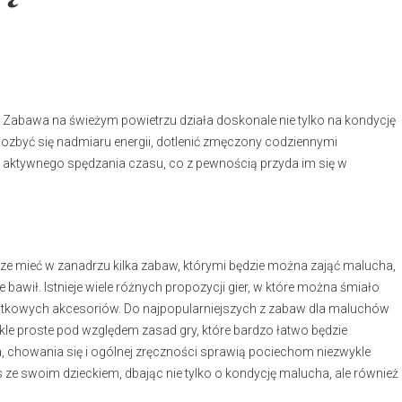
ć. Zabawa na świeżym powietrzu działa doskonale nie tylko na kondycję
pozbyć się nadmiaru energii, dotlenić zmęczony codziennymi
aktywnego spędzania czasu, co z pewnością przyda im się w
rze mieć w zanadrzu kilka zabaw, którymi będzie można zająć malucha,
 bawił. Istnieje wiele różnych propozycji gier, w które można śmiało
datkowych akcesoriów. Do najpopularniejszych z zabaw dla maluchów
kle proste pod względem zasad gry, które bardzo łatwo będzie
ia, chowania się i ogólnej zręczności sprawią pociechom niezwykle
s ze swoim dzieckiem, dbając nie tylko o kondycję malucha, ale również