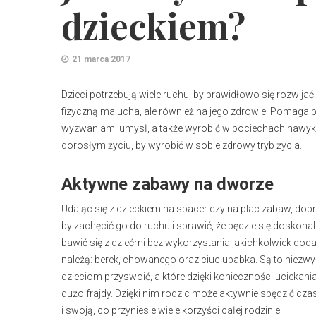
dzieckiem?
21 marca 2017
Dzieci potrzebują wiele ruchu, by prawidłowo się rozwija
fizyczną malucha, ale również na jego zdrowie. Pomaga 
wyzwaniami umysł, a także wyrobić w pociechach nawyk 
dorosłym życiu, by wyrobić w sobie zdrowy tryb życia.
Aktywne zabawy na dworze
Udając się z dzieckiem na spacer czy na plac zabaw, dob
by zachęcić go do ruchu i sprawić, że będzie się doskonale
bawić się z dziećmi bez wykorzystania jakichkolwiek do
należą: berek, chowanego oraz ciuciubabka. Są to niezwy
dzieciom przyswoić, a które dzięki konieczności uciekan
dużo frajdy. Dzięki nim rodzic może aktywnie spędzić cza
i swoją, co przyniesie wiele korzyści całej rodzinie.