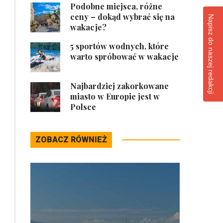
Podobne miejsca, różne
ceny – dokąd wybrać się na
Napisz do naszej redakcji
wakacje?
5 sportów wodnych, które
warto spróbować w wakacje
Najbardziej zakorkowane
miasto w Europie jest w
Polsce
ZOBACZ RÓWNIEŻ