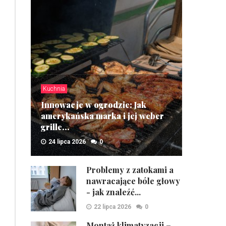
Kuchnia
Innowacje w ogrodzie: Jak
amerykańska marka i jej weber
grille...
24 lipca 2026
0
ZOBACZ
Problemy z zatokami a
nawracające bóle głowy
- jak znaleźć...
22 lipca 2026
0
Montaż klimatyzacji –