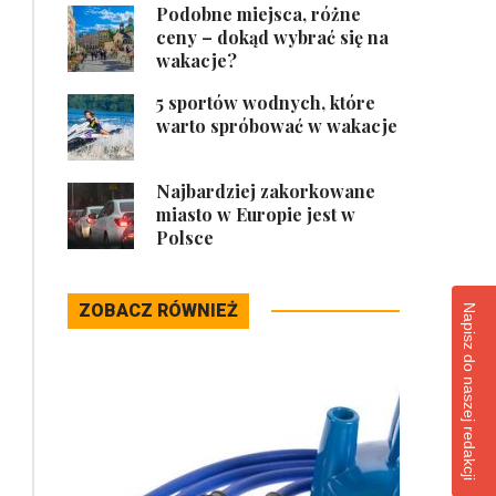
Podobne miejsca, różne
ceny – dokąd wybrać się na
wakacje?
5 sportów wodnych, które
warto spróbować w wakacje
Najbardziej zakorkowane
miasto w Europie jest w
Polsce
ZOBACZ RÓWNIEŻ
Napisz do naszej redakcji