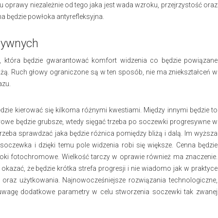
u oprawy niezależnie od tego jaka jest wada wzroku, przejrzystość oraz
a będzie powłoka antyrefleksyjna.
sywnych
i, która będzie gwarantować komfort widzenia co będzie powiązane
iżą. Ruch głowy ograniczone są w ten sposób, nie ma zniekształceń w
azu.
zie kierować się kilkoma różnymi kwestiami. Między innymi będzie to
owe będzie grubsze, wtedy sięgać trzeba po soczewki progresywne w
zeba sprawdzać jaka będzie różnica pomiędzy bliżą i dalą. Im wyższa
soczewka i dzięki temu pole widzenia robi się większe. Cenna będzie
oki fotochromowe. Wielkość tarczy w oprawie również ma znaczenie.
kazać, że będzie krótka strefa progresji i nie wiadomo jak w praktyce
ia oraz użytkowania. Najnowocześniejsze rozwiązania technologiczne,
uwagę dodatkowe parametry w celu stworzenia soczewki tak zwanej