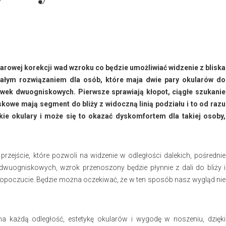
rowej korekcji wad wzroku co będzie umożliwiać widzenie z bliska
nałym rozwiązaniem dla osób, które maja dwie pary okularów do
zewek dwuogniskowych. Pierwsze sprawiają kłopot, ciągłe szukanie
kowe mają segment do bliży z widoczną linią podziału i to od razu
kie okulary i może się to okazać dyskomfortem dla takiej osoby,
ejście, które pozwoli na widzenie w odległości dalekich, pośrednie
dwuogniskowych, wzrok przenoszony będzie płynnie z dali do bliży i
poczucie. Będzie można oczekiwać, że w ten sposób nasz wygląd nie
każdą odległość, estetykę okularów i wygodę w noszeniu, dzięki