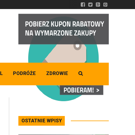
DZISIAJ
Czwartek
,
06 - 08 - 2026
L
PODRÓŻE
ZDROWIE
OSTATNIE WPISY