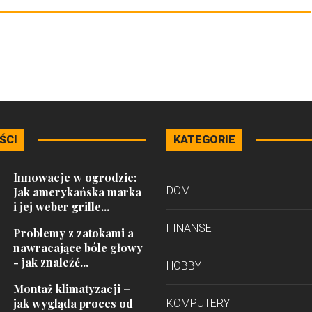
ŚCI
KATEGORIE
Innowacje w ogrodzie:
DOM
Jak amerykańska marka
i jej weber grille...
FINANSE
Problemy z zatokami a
nawracające bóle głowy
- jak znaleźć...
HOBBY
Montaż klimatyzacji –
jak wygląda proces od
KOMPUTERY