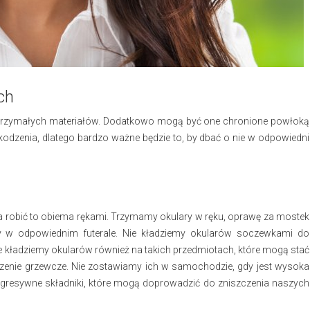
ch
ytrzymałych materiałów. Dodatkowo mogą być one chronione powłoką
kodzenia, dlatego bardzo ważne będzie to, by dbać o nie w odpowiedni
a robić to obiema rękami. Trzymamy okulary w ręku, oprawę za mostek
ry w odpowiednim futerale. Nie kładziemy okularów soczewkami do
e kładziemy okularów również na takich przedmiotach, które mogą stać
ądzenie grzewcze. Nie zostawiamy ich w samochodzie, gdy jest wysoka
agresywne składniki, które mogą doprowadzić do zniszczenia naszych