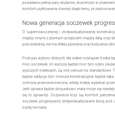
posiadaniu jednej pary okularów, dowolność w znalezieni
komfort użytkowania również dzięki temu, że zastosowan
Nowa generacja soczewek progre
O supernowoczesnej i zindywidualizowanej konstrukcj
między innymi z płynnym przejściem między dalą oraz bl
polu widzenia, nie ma efektu pływania oraz kołysania obr
Podczas wyboru dobrych dla siebie rozwiązań trzeba będ
moc soczewek, im wyższa będzie moc tym szkło okular
wyższych indeksach, są one cieńsze niż standardowe. Tr
będzie addycja tym nowsza konstrukcyjnie będzie taka 
ochrona przeciwsłoneczna, wtedy trzeba wybierać powł
Jeśli oprawa będzie stosunkowo mała może się niestety o
się to sprawdzi. Oczywiście liczy się komfort patrzen
soczewki progresywne zindywidualizowane biorą pod 
szytej na miarę.