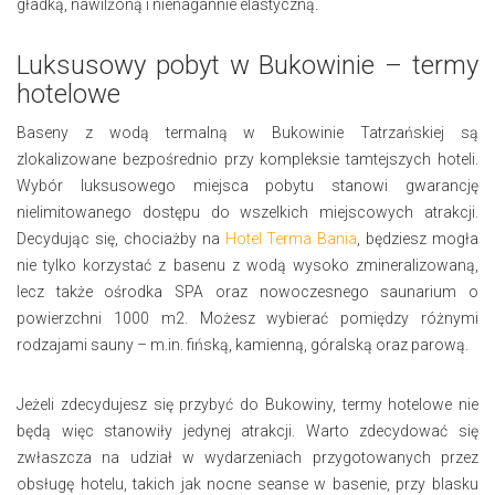
gładką, nawilżoną i nienagannie elastyczną.
Luksusowy pobyt w Bukowinie – termy
hotelowe
Baseny z wodą termalną w Bukowinie Tatrzańskiej są
zlokalizowane bezpośrednio przy kompleksie tamtejszych hoteli.
Wybór luksusowego miejsca pobytu stanowi gwarancję
nielimitowanego dostępu do wszelkich miejscowych atrakcji.
Decydując się, chociażby na
Hotel Terma Bania
, będziesz mogła
nie tylko korzystać z basenu z wodą wysoko zmineralizowaną,
lecz także ośrodka SPA oraz nowoczesnego saunarium o
powierzchni 1000 m2. Możesz wybierać pomiędzy różnymi
rodzajami sauny – m.in. fińską, kamienną, góralską oraz parową.
Jeżeli zdecydujesz się przybyć do Bukowiny, termy hotelowe nie
będą więc stanowiły jedynej atrakcji. Warto zdecydować się
zwłaszcza na udział w wydarzeniach przygotowanych przez
obsługę hotelu, takich jak nocne seanse w basenie, przy blasku