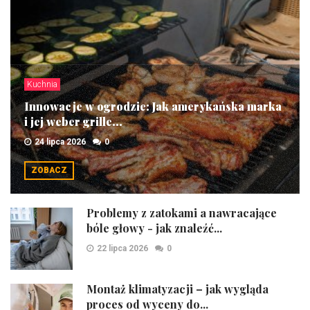
Kuchnia
Innowacje w ogrodzie: Jak amerykańska marka
i jej weber grille...
24 lipca 2026
0
ZOBACZ
Problemy z zatokami a nawracające
bóle głowy - jak znaleźć...
22 lipca 2026
0
Montaż klimatyzacji – jak wygląda
proces od wyceny do...