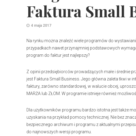
Faktura Small 
4 maja 2017
Na rynku można znaleźć wiele programów do wystawiania fa
przypadkach nawet przynajmniej podstawowych wymagań 
program do faktur jest najlepszy?
Z opinii przedsiębiorców prowadzących małe i średnie p
jest Faktura Small Business. Jego główna zaleta tkwi w 
faktury, zarówno standardowej, w walucie obcej, uproszczo
MARŻA lub ZŁOM. W programie istnieje również możliwoś
Dla użytkowników programu bardzo istotna jest także moż
uzyskania na przykład pomocy technicznej. Nie bez znacze
bezpiecznego archiwum i programu z aktualnymi przepis
do najnowszych wersji programu.