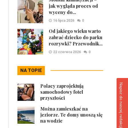
jak wygląda proces od
wyceny do...
16 lipca 2026
0
Od jakiego wieku warto
zabrać dziecko do parku
rozrywki? Przewodnik...
22 czerwca 2026
0
NA TOPIE
Napisz do naszej redakcji
Polacy zaprojektują
samochodowy fotel
przyszłości
Można zamieszkać na
jeziorze. Te domy unoszą się
na wodzie