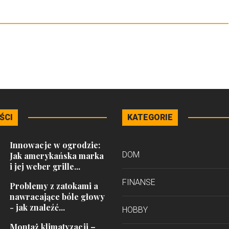
ŚCI
KATEGORIE
Innowacje w ogrodzie:
DOM
Jak amerykańska marka
i jej weber grille...
FINANSE
Problemy z zatokami a
nawracające bóle głowy
- jak znaleźć...
HOBBY
Montaż klimatyzacji –