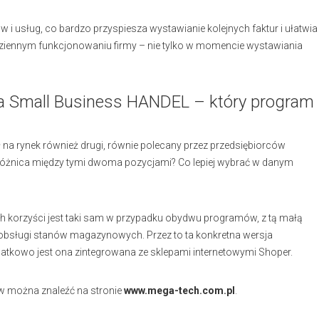
 i usług, co bardzo przyspiesza wystawianie kolejnych faktur i ułatwia
odziennym funkcjonowaniu firmy – nie tylko w momencie wystawiania
ra Small Business HANDEL – który program
a rynek również drugi, równie polecany przez przedsiębiorców
t różnica między tymi dwoma pozycjami? Co lepiej wybrać w danym
h korzyści jest taki sam w przypadku obydwu programów, z tą małą
 obsługi stanów magazynowych. Przez to ta konkretna wersja
atkowo jest ona zintegrowana ze sklepami internetowymi Shoper.
ów można znaleźć na stronie
www.mega-tech.com.pl
.