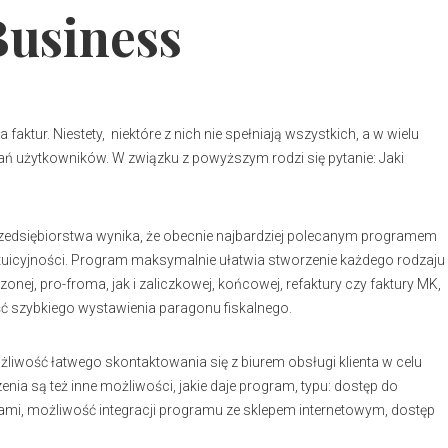
Business
ktur. Niestety, niektóre z nich nie spełniają wszystkich, a w wielu
użytkowników. W związku z powyższym rodzi się pytanie: Jaki
rzedsiębiorstwa wynika, że obecnie najbardziej polecanym programem
intuicyjności. Program maksymalnie ułatwia stworzenie każdego rodzaju
nej, pro-froma, jak i zaliczkowej, końcowej, refaktury czy faktury MK,
ć szybkiego wystawienia paragonu fiskalnego.
liwość łatwego skontaktowania się z biurem obsługi klienta w celu
nia są też inne możliwości, jakie daje program, typu: dostęp do
ami, możliwość integracji programu ze sklepem internetowym, dostęp