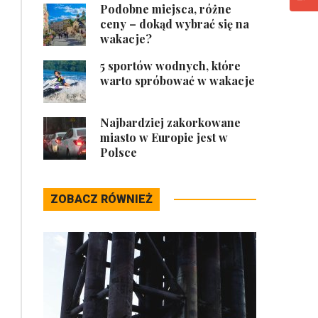
Podobne miejsca, różne
ceny – dokąd wybrać się na
wakacje?
5 sportów wodnych, które
warto spróbować w wakacje
Najbardziej zakorkowane
miasto w Europie jest w
Polsce
ZOBACZ RÓWNIEŻ