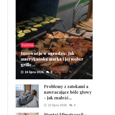
Kuchnia
Innowacje w ogrodzie: Jak
amerykańska marka i jej weber
grille...
24 lipca 2026
0
ZOBACZ
Problemy z zatokami a
nawracające bóle głowy
- jak znaleźć...
22 lipca 2026
0
Montaż klimatyzacji –