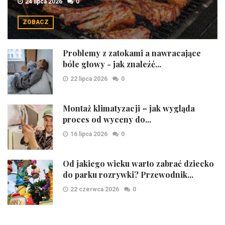
24 lipca 2026
0
ZOBACZ
Problemy z zatokami a nawracające
bóle głowy - jak znaleźć...
22 lipca 2026
0
Montaż klimatyzacji – jak wygląda
proces od wyceny do...
16 lipca 2026
0
Od jakiego wieku warto zabrać dziecko
do parku rozrywki? Przewodnik...
22 czerwca 2026
0