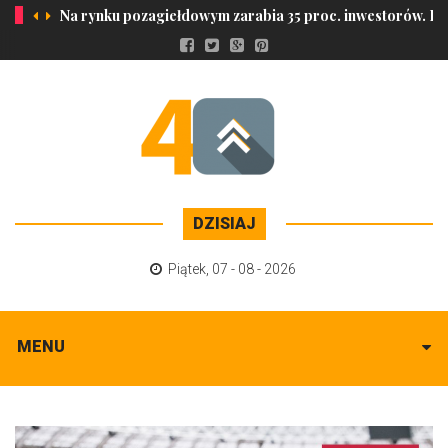
Na rynku pozagiełdowym zarabia 35 proc. inwestorów. Ich
DZISIAJ
Piątek
,
07 - 08 - 2026
MENU