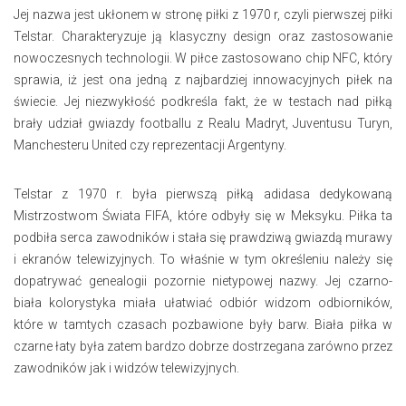
Jej nazwa jest ukłonem w stronę piłki z 1970 r, czyli pierwszej piłki
Telstar. Charakteryzuje ją klasyczny design oraz zastosowanie
nowoczesnych technologii. W piłce zastosowano chip NFC, który
sprawia, iż jest ona jedną z najbardziej innowacyjnych piłek na
świecie. Jej niezwykłość podkreśla fakt, że w testach nad piłką
brały udział gwiazdy footballu z Realu Madryt, Juventusu Turyn,
Manchesteru United czy reprezentacji Argentyny.
Telstar z 1970 r. była pierwszą piłką adidasa dedykowaną
Mistrzostwom Świata FIFA, które odbyły się w Meksyku. Piłka ta
podbiła serca zawodników i stała się prawdziwą gwiazdą murawy
i ekranów telewizyjnych. To właśnie w tym określeniu należy się
dopatrywać genealogii pozornie nietypowej nazwy. Jej czarno-
biała kolorystyka miała ułatwiać odbiór widzom odbiorników,
które w tamtych czasach pozbawione były barw. Biała piłka w
czarne łaty była zatem bardzo dobrze dostrzegana zarówno przez
zawodników jak i widzów telewizyjnych.