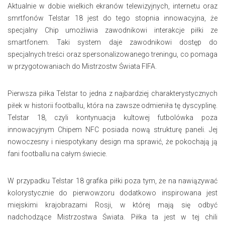
Aktualnie w dobie wielkich ekranów telewizyjnych, internetu oraz
smrtfonów Telstar 18 jest do tego stopnia innowacyjna, że
specjalny Chip umożliwia zawodnikowi interakcje piłki ze
smartfonem. Taki system daje zawodnikowi dostęp do
specjalnych treści oraz spersonalizowanego treningu, co pomaga
w przygotowaniach do Mistrzostw Świata FIFA.
Pierwsza piłka Telstar to jedna z najbardziej charakterystycznych
piłek w historii footballu, która na zawsze odmieniła tę dyscyplinę.
Telstar 18, czyli kontynuacja kultowej futbolówka poza
innowacyjnym Chipem NFC posiada nową strukturę paneli. Jej
nowoczesny i niespotykany design ma sprawić, że pokochają ją
fani footballu na całym świecie.
W przypadku Telstar 18 grafika piłki poza tym, że na nawiązywać
kolorystycznie do pierwowzoru dodatkowo inspirowana jest
miejskimi krajobrazami Rosji, w której mają się odbyć
nadchodzące Mistrzostwa Świata. Piłka ta jest w tej chili