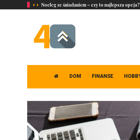
Nocleg ze śniadaniem – czy to najlepsza opcja?
DOM
FINANSE
HOBB