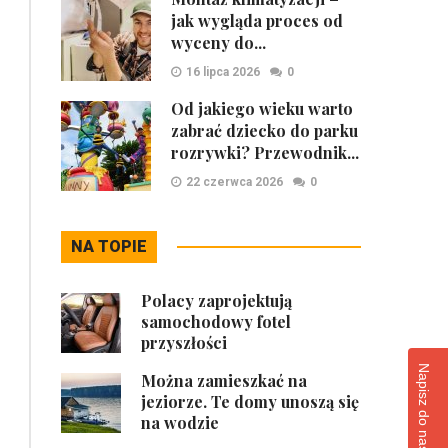
jak wygląda proces od
wyceny do...
16 lipca 2026
0
Od jakiego wieku warto
zabrać dziecko do parku
rozrywki? Przewodnik...
22 czerwca 2026
0
NA TOPIE
Polacy zaprojektują
samochodowy fotel
przyszłości
Napisz do naszej redakcji
Można zamieszkać na
jeziorze. Te domy unoszą się
na wodzie