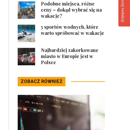
Podobne miejsca, różne
ceny – dokąd wybrać się na
wakacje?
5 sportów wodnych, które
warto spróbować w wakacje
Najbardziej zakorkowane
miasto w Europie jest w
Polsce
ZOBACZ RÓWNIEŻ