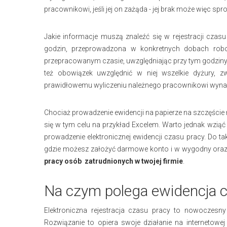
pracownikowi, jeśli jej on zażąda - jej brak może więc sp
Jakie informacje muszą znaleźć się w rejestracji cza
godzin, przeprowadzona w konkretnych dobach rob
przepracowanym czasie, uwzględniając przy tym godziny 
też obowiązek uwzględnić w niej wszelkie dyżury, zw
prawidłowemu wyliczeniu należnego pracownikowi wyna
Chociaż prowadzenie ewidencji na papierze na szczęście 
się w tym celu na przykład Excelem. Warto jednak wzią
prowadzenie elektronicznej ewidencji czasu pracy. Do t
gdzie możesz założyć darmowe konto i w wygodny oraz
pracy osób zatrudnionych w twojej firmie
.
Na czym polega ewidencja c
Elektroniczna rejestracja czasu pracy to nowocze
Rozwiązanie to opiera swoje działanie na internetow