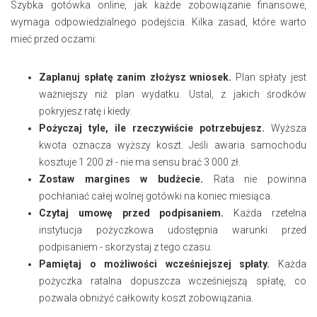
Szybka gotówka online, jak każde zobowiązanie finansowe,
wymaga odpowiedzialnego podejścia. Kilka zasad, które warto
mieć przed oczami:
Zaplanuj spłatę zanim złożysz wniosek.
Plan spłaty jest
ważniejszy niż plan wydatku. Ustal, z jakich środków
pokryjesz ratę i kiedy.
Pożyczaj tyle, ile rzeczywiście potrzebujesz.
Wyższa
kwota oznacza wyższy koszt. Jeśli awaria samochodu
kosztuje 1 200 zł - nie ma sensu brać 3 000 zł.
Zostaw margines w budżecie.
Rata nie powinna
pochłaniać całej wolnej gotówki na koniec miesiąca.
Czytaj umowę przed podpisaniem.
Każda rzetelna
instytucja pożyczkowa udostępnia warunki przed
podpisaniem - skorzystaj z tego czasu.
Pamiętaj o możliwości wcześniejszej spłaty.
Każda
pożyczka ratalna dopuszcza wcześniejszą spłatę, co
pozwala obniżyć całkowity koszt zobowiązania.