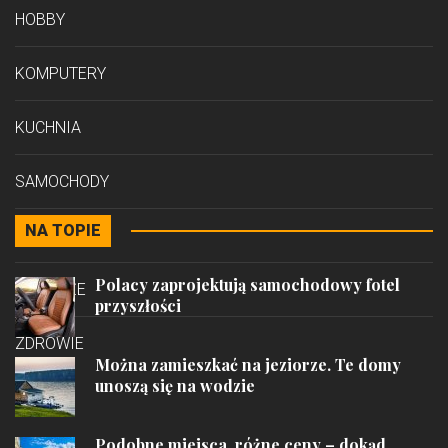
HOBBY
KOMPUTERY
KUCHNIA
SAMOCHODY
NA TOPIE
STYL
Polacy zaprojektują samochodowy fotel
PODRÓŻE
przyszłości
ZDROWIE
Można zamieszkać na jeziorze. Te domy
unoszą się na wodzie
Podobne miejsca, różne ceny – dokąd