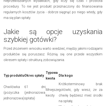
nieprzewidzianych wydatkach, gdy liczy się czas i prostota
procedury. To nie jest produkt przeznaczony do finansowania
regularnych kosztów życia - dobrze sięgnąć po niego wtedy, gdy
ma się plan spłaty.
Jakie są opcje uzyskania
szybkiej gotówki?
Przed złożeniem wniosku warto wiedzieć, między jakimi rodzajami
produktów się poruszasz. Różnią się one przede wszystkim
okresem spłaty i strukturą zobowiązania.
Typowa
Typ produktu
Okres spłaty
Dla kogo
kwota
Krótkoterminowy brak
Chwilówka
61 dni
Mniejsze
gotówki, gdy wiesz, że za
(pożyczka
(jednorazowa
kwoty
chwilę będziesz mieć środki
jednorazowa)
spłata)
na spłatę