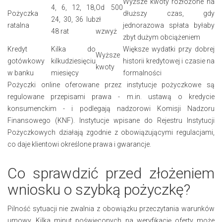
Wyższe kwoty rozłożone na
4, 6, 12, 18,
Od 500
Pożyczka
dłuższy czas, gdy
24, 30, 36 lub
zł
ratalna
jednorazowa spłata byłaby
48 rat
wzwyż
zbyt dużym obciążeniem
Kredyt
Kilka do
Większe wydatki przy dobrej
Wyższe
gotówkowy
kilkudziesięciu
historii kredytowej i czasie na
kwoty
w banku
miesięcy
formalności
Pożyczki online oferowane przez instytucje pożyczkowe są
regulowane przepisami prawa - m.in. ustawą o kredycie
konsumenckim - i podlegają nadzorowi Komisji Nadzoru
Finansowego (KNF). Instytucje wpisane do Rejestru Instytucji
Pożyczkowych działają zgodnie z obowiązującymi regulacjami,
co daje klientowi określone prawa i gwarancje.
Co sprawdzić przed złożeniem
wniosku o szybką pożyczkę?
Pilność sytuacji nie zwalnia z obowiązku przeczytania warunków
umowy. Kilka minut poświęconych na weryfikację oferty może