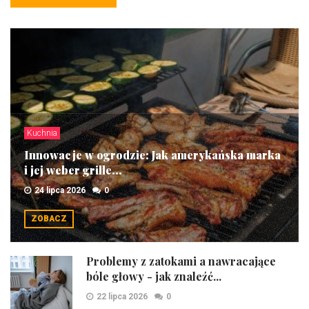
Kuchnia
Innowacje w ogrodzie: Jak amerykańska marka
i jej weber grille...
24 lipca 2026
0
ZOBACZ
Problemy z zatokami a nawracające
bóle głowy - jak znaleźć...
22 lipca 2026
0